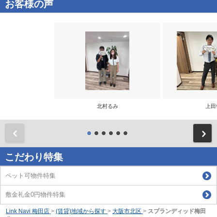
お客様の声
北村るみ
上田
前
こだわり特集
ペット可物件特集
敷金礼金0円物件特集
Link Navi 梅田店
>
(賃貸)地域から探す
>
大阪市北区
>
スプランディッド梅田