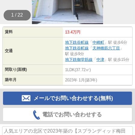
1 / 22
賃料
13.4万円
地下鉄谷町線
「
中崎町
」駅 徒歩6分
地下鉄谷町線
「
天神橋筋六丁目
」
交通
駅 徒歩9分
地下鉄御堂筋線
「
中津
」駅 徒歩15分
間取り(面積)
1LDK(37.72㎡)
築年月
2023年 1月(築3年)
メールでお問い合わせする(無料)
電話でお問い合わせする
人気エリアの北区で2023年築の【スプランディッド梅田