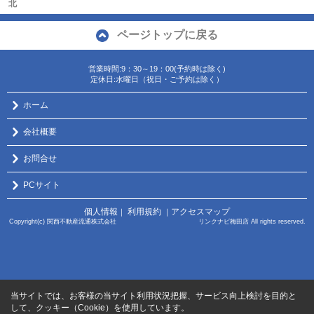
北
ページトップに戻る
営業時間:9：30～19：00(予約時は除く)
定休日:水曜日（祝日・ご予約は除く）
ホーム
会社概要
お問合せ
PCサイト
個人情報
利用規約
アクセスマップ
｜
｜
Copyright(c) 関西不動産流通株式会社 リンクナビ梅田店 All rights reserved.
当サイトでは、お客様の当サイト利用状況把握、サービス向上検討を目的と
して、クッキー（Cookie）を使用しています。