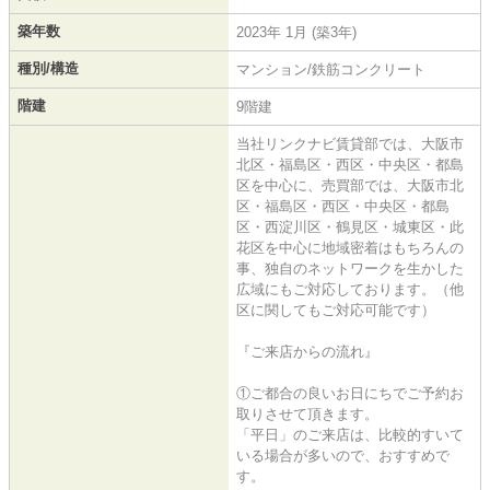
築年数
2023年 1月 (築3年)
種別/構造
マンション/鉄筋コンクリート
階建
9階建
当社リンクナビ賃貸部では、大阪市
北区・福島区・西区・中央区・都島
区を中心に、売買部では、大阪市北
区・福島区・西区・中央区・都島
区・西淀川区・鶴見区・城東区・此
花区を中心に地域密着はもちろんの
事、独自のネットワークを生かした
広域にもご対応しております。（他
区に関してもご対応可能です）
『ご来店からの流れ』
①ご都合の良いお日にちでご予約お
取りさせて頂きます。
「平日」のご来店は、比較的すいて
いる場合が多いので、おすすめで
す。