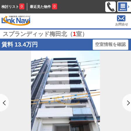
0
0
検討リスト
最近見た物件
お問合せ
スプランディッド梅田北（
1
室）
賃料
13.4万円
空室情報を確認