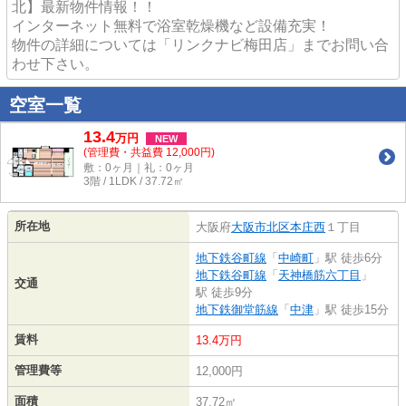
北】最新物件情報！！
インターネット無料で浴室乾燥機など設備充実！
物件の詳細については「リンクナビ梅田店」までお問い合
わせ下さい。
空室一覧
13.4
万
円
NEW
(管理費・共益費 12,000円)
敷：0ヶ月｜礼：0ヶ月
3階 / 1LDK / 37.72㎡
所在地
大阪府
大阪市北区
本庄西
１丁目
地下鉄谷町線
「
中崎町
」駅 徒歩6分
地下鉄谷町線
「
天神橋筋六丁目
」
交通
駅 徒歩9分
地下鉄御堂筋線
「
中津
」駅 徒歩15分
賃料
13.4万円
管理費等
12,000円
面積
37.72㎡