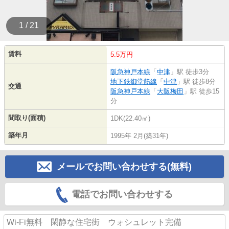
1 / 21
賃料
5.5万円
阪急神戸本線
「
中津
」駅 徒歩3分
地下鉄御堂筋線
「
中津
」駅 徒歩8分
交通
阪急神戸本線
「
大阪梅田
」駅 徒歩15
分
間取り(面積)
1DK(22.40㎡)
築年月
1995年 2月(築31年)
メールでお問い合わせする(無料)
電話でお問い合わせする
Wi-Fi無料 閑静な住宅街 ウォシュレット完備