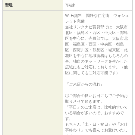
階建
7階建
Wi-Fi無料 閑静な住宅街 ウォシュ
レット完備
当社リンクナビ賃貸部では、大阪市
北区・福島区・西区・中央区・都島
区を中心に、売買部では、大阪市北
区・福島区・西区・中央区・都島
区・西淀川区・鶴見区・城東区・此
花区を中心に地域密着はもちろんの
事、独自のネットワークを生かした
広域にもご対応しております。（他
区に関してもご対応可能です）
『ご来店からの流れ』
①ご都合の良いお日にちでご予約お
取りさせて頂きます。
「平日」のご来店は、比較的すいて
いる場合が多いので、おすすめで
す。
もちろん「土・日・祝日」や「お仕
事終わり」でも喜んでお受けいたし