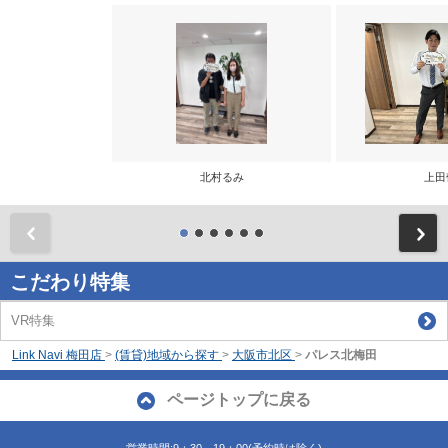
北村るみ
上田
前
こだわり特集
VR特集
Link Navi 梅田店
>
(賃貸)地域から探す
>
大阪市北区
>
パレス北梅田
ページトップに戻る