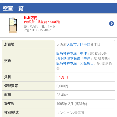
空室一覧
5.5
万
円
(管理費・共益費 5,000円)
敷：0万円｜礼：1ヶ月
7階 / 1DK / 22.40㎡
所在地
大阪府
大阪市北区
中津
６丁目
阪急神戸本線
「
中津
」駅 徒歩3分
地下鉄御堂筋線
「
中津
」駅 徒歩8分
交通
阪急神戸本線
「
大阪梅田
」駅 徒歩15
分
賃料
5.5万円
管理費等
5,000円
面積
22.40㎡
築年数
1995年 2月 (築31年)
種別/構造
マンション/鉄骨造