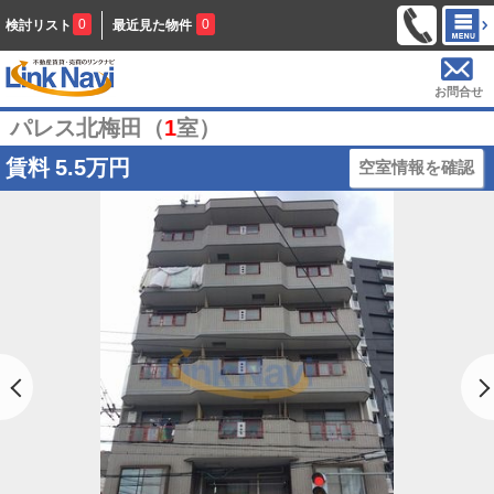
0
0
検討リスト
最近見た物件
お問合せ
パレス北梅田（
1
室）
賃料
5.5万円
空室情報を確認