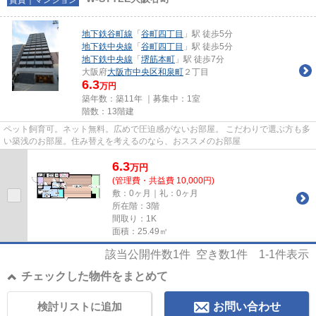
地下鉄谷町線
「
谷町四丁目
」駅 徒歩5分
地下鉄中央線
「
谷町四丁目
」駅 徒歩5分
地下鉄中央線
「
堺筋本町
」駅 徒歩7分
大阪府
大阪市中央区
和泉町
２丁目
6.3
万円
築年数：築11年 ｜募集中：
1室
階数：13階建
ペット飼育可。ネット無料。広めで圧迫感がないお部屋。 こだわりで選ぶ方も多
い築浅のお部屋。住み替えを考えるのなら、おススメのお部屋
6.3
万
円
(管理費・共益費 10,000円)
敷：0ヶ月｜礼：0ヶ月
所在階：3階
間取り：1K
面積：25.49㎡
該当公開件数
1
件 空き数
1
件
1-1
件表示
チェックした物件をまとめて
検討リストに追加
お問い合わせ