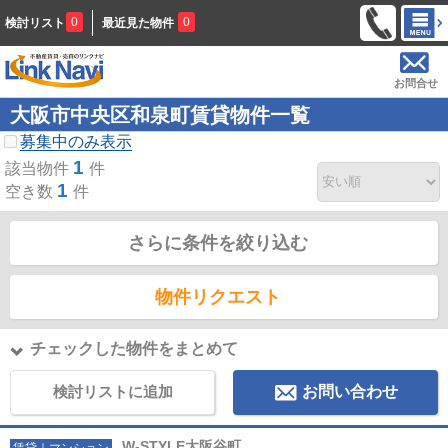
0
0
検討リスト
最近見た物件
お問合せ
大阪市中央区和泉町賃貸物件一覧
募集中のみ表示
1
該当物件
件
1
空き数
件
さらに条件を絞り込む
物件リクエスト
チェックした物件をまとめて
検討リストに追加
お問い合わせ
W-STYLE大阪谷町
賃貸｜マンション