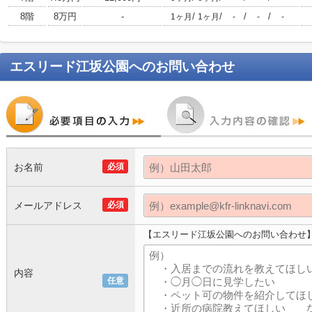
8階
8万円
-
/
/
/
/
1ヶ月
1ヶ月
-
-
-
エスリード江坂公園
へのお問い合わせ
お名前
必須
メールアドレス
必須
【エスリード江坂公園へのお問い合わせ
内容
任意