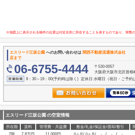
※地図上に表示される物件の位置は付近住所に所在することを表すものであり、実際
エスリード江坂公園
へのお問い合わせは
関西不動産流通株
店まで
06-6755-4444
〒530-0057
大阪府大阪市北区曾根崎２
9：30～19：00(予約時は除く) 定休日:水曜日（祝日・ご予
エスリード江坂公園
の空室情報
所在階
賃料
管理費・共益費
敷金/礼金/保証金/償却/敷引
7階
7.8万円
11,000円
/
/
/
/
0ヶ月
0ヶ月
-
-
-