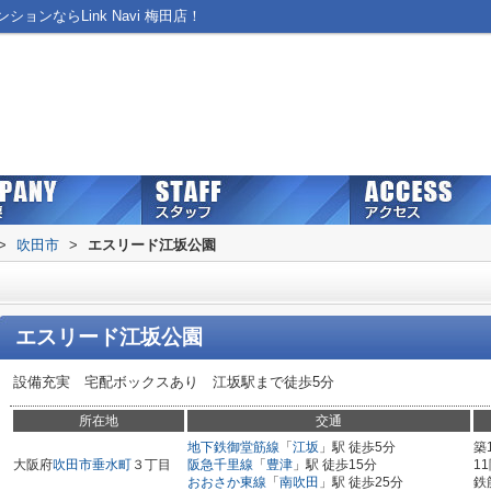
ンならLink Navi 梅田店！
>
吹田市
>
エスリード江坂公園
エスリード江坂公園
設備充実 宅配ボックスあり 江坂駅まで徒歩5分
所在地
交通
地下鉄御堂筋線
「
江坂
」駅 徒歩5分
築
大阪府
吹田市
垂水町
３丁目
阪急千里線
「
豊津
」駅 徒歩15分
1
おおさか東線
「
南吹田
」駅 徒歩25分
鉄