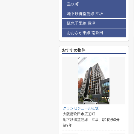
垂水町
地下鉄御堂筋線 江坂
阪急千里線 豊津
おおさか東線 南吹田
おすすめ物件
グランセジュール江坂
大阪府吹田市広芝町
地下鉄御堂筋線「江坂」駅 徒歩3分
築9年