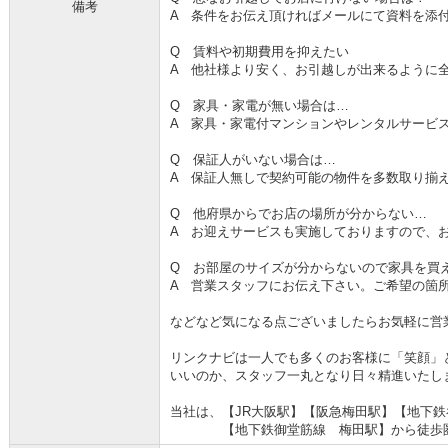
備考
A 条件をお伝え頂ければメールにて資料を添
Q 賃料や初期費用を抑えたい
A 他社様より安く、お引越しが出来るように
Q 家具・家電が無い場合は…
A 家具・家電付マンションやレンタルサービ
Q 保証人がいない場合は…
A 保証人無しで契約可能の物件を多数取り揃
Q 他府県からでお店の場所が分からない…
A お迎えサービスも実施しておりますので、
Q お部屋のサイズが分からないので家具を買
A 営業スタッフにお伝え下さい。ご希望の箇
などなど気になる点ございましたらお気軽に営
リンクナビは一人でも多くのお客様に「笑顔」
いいのか、スタッフ一丸となり日々精進いたし
当社は、【JR大阪駅】【阪急梅田駅】【地下
【地下鉄御堂筋線 梅田駅】から徒歩圏