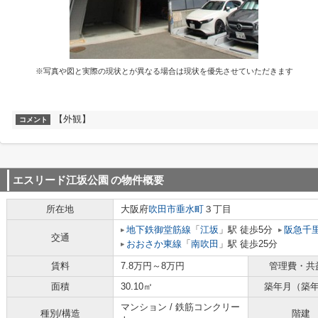
※写真や図と実際の現状とが異なる場合は現状を優先させていただきます
【外観】
コメント
エスリード江坂公園
の物件概要
所在地
大阪府
吹田市
垂水町
３丁目
地下鉄御堂筋線
「
江坂
」駅 徒歩5分
阪急千
交通
おおさか東線
「
南吹田
」駅 徒歩25分
賃料
7.8万円～8万円
管理費・共
面積
30.10㎡
築年月（築
マンション / 鉄筋コンクリー
種別/構造
階建