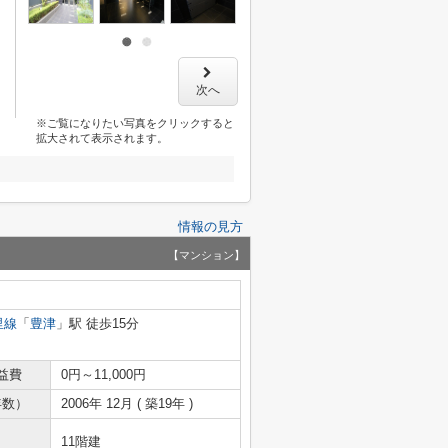
次へ
※ご覧になりたい写真をクリックすると
拡大されて表示されます。
情報の見方
【マンション】
里線
「
豊津
」駅 徒歩15分
益費
0円～11,000円
年数）
2006年 12月 ( 築19年 )
11階建