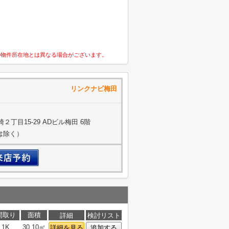
の物件所在地とは異なる場合がございます。
式会社 リンクナビ梅田
丁目15-29 ADビル梅田 6階
約は除く）
間取り
面積
詳細
検討リスト
1K
30.10㎡
詳細を見る
追加する