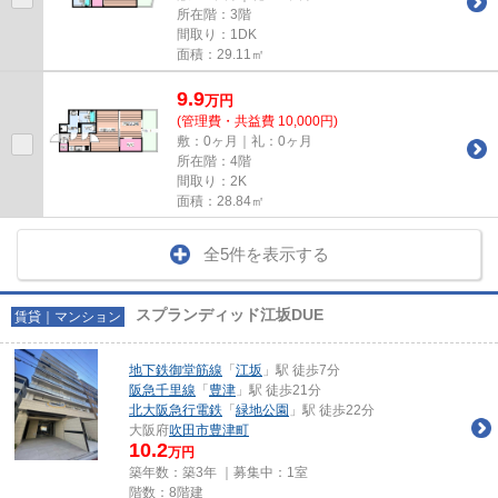
所在階：3階
間取り：1DK
面積：29.11㎡
9.9
万
円
(管理費・共益費 10,000円)
敷：0ヶ月｜礼：0ヶ月
所在階：4階
間取り：2K
面積：28.84㎡
全5件を表示する
スプランディッド江坂DUE
賃貸｜マンション
地下鉄御堂筋線
「
江坂
」駅 徒歩7分
阪急千里線
「
豊津
」駅 徒歩21分
北大阪急行電鉄
「
緑地公園
」駅 徒歩22分
大阪府
吹田市
豊津町
10.2
万円
築年数：築3年 ｜募集中：
1室
階数：8階建