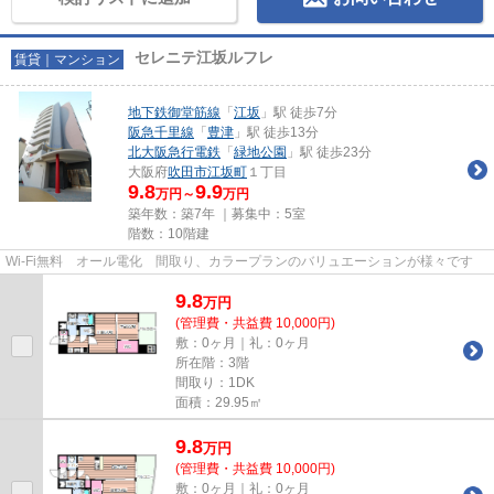
セレニテ江坂ルフレ
賃貸｜マンション
地下鉄御堂筋線
「
江坂
」駅 徒歩7分
阪急千里線
「
豊津
」駅 徒歩13分
北大阪急行電鉄
「
緑地公園
」駅 徒歩23分
大阪府
吹田市
江坂町
１丁目
9.8
9.9
万円～
万円
築年数：築7年 ｜募集中：
5室
階数：10階建
Wi-Fi無料 オール電化 間取り、カラープランのバリュエーションが様々です
9.8
万
円
(管理費・共益費 10,000円)
敷：0ヶ月｜礼：0ヶ月
所在階：3階
間取り：1DK
面積：29.95㎡
9.8
万
円
(管理費・共益費 10,000円)
敷：0ヶ月｜礼：0ヶ月