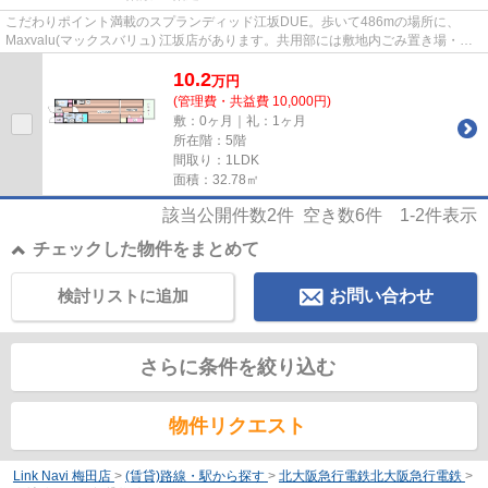
こだわりポイント満載のスプランディッド江坂DUE。歩いて486mの場所に、
Maxvalu(マックスバリュ) 江坂店があります。共用部には敷地内ごみ置き場・エ
レベータなどが揃っております。ウ...
10.2
万
円
(管理費・共益費 10,000円)
敷：0ヶ月｜礼：1ヶ月
所在階：5階
間取り：1LDK
面積：32.78㎡
該当公開件数
2
件 空き数
6
件
1-2
件表示
チェックした物件をまとめて
検討リストに追加
お問い合わせ
さらに条件を絞り込む
物件リクエスト
Link Navi 梅田店
>
(賃貸)路線・駅から探す
>
北大阪急行電鉄北大阪急行電鉄
>