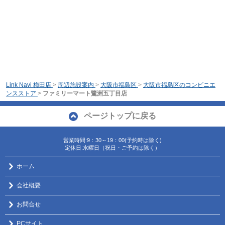
Link Navi 梅田店
>
周辺施設案内
>
大阪市福島区
>
大阪市福島区のコンビニエ
ンスストア
>
ファミリーマート鷺洲五丁目店
ページトップに戻る
営業時間:9：30～19：00(予約時は除く)
定休日:水曜日（祝日・ご予約は除く）
ホーム
会社概要
お問合せ
PCサイト