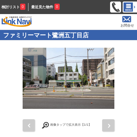
0
0
検討リスト
最近見た物件
お問合せ
ファミリーマート鷺洲五丁目店
前
次
画像タップで拡大表示【
1
/1】