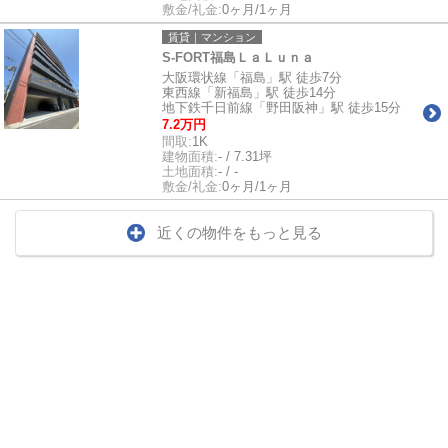
敷金/礼金:
0ヶ月/1ヶ月
賃貸｜マンション
S-FORT福島ＬａＬｕｎａ
大阪環状線「福島」駅 徒歩7分
東西線「新福島」駅 徒歩14分
地下鉄千日前線「野田阪神」駅 徒歩15分
7.2万円
間取:
1K
建物面積:
- / 7.31坪
土地面積:
- / -
敷金/礼金:
0ヶ月/1ヶ月
近くの物件をもっと見る