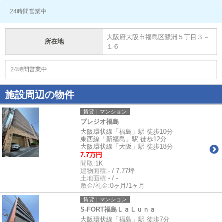
24時間営業中
大阪府大阪市福島区鷺洲５丁目３－
所在地
１６
24時間営業中
施設周辺の物件
賃貸｜マンション
プレジオ福島
大阪環状線「福島」駅 徒歩10分
東西線「新福島」駅 徒歩12分
大阪環状線「大阪」駅 徒歩18分
7.7万円
間取:
1K
建物面積:
- / 7.77坪
土地面積:
- / -
敷金/礼金:
0ヶ月/1ヶ月
賃貸｜マンション
S-FORT福島ＬａＬｕｎａ
大阪環状線「福島」駅 徒歩7分