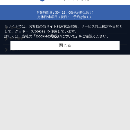
営業時間:9：30～19：00(予約時は除く)
定休日:水曜日（祝日・ご予約は除く）
当サイトでは、お客様の当サイト利用状況把握、サービス向上検討を目的と
ホーム
して、クッキー（Cookie）を使用しています。
詳しくは、当社の
「Cookieの取扱いについて」
をご確認ください。
会社概要
閉じる
お問合せ
PCサイト
個人情報
利用規約
アクセスマップ
｜
｜
検討リスト追加
お問い合わせ
Copyright(c) 関西不動産流通株式会社 リンクナビ梅田店 All rights reserved.