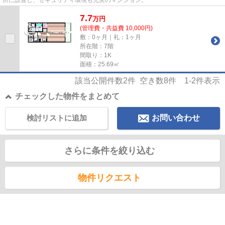
7.7
万
円
(管理費・共益費 10,000円)
敷：0ヶ月｜礼：1ヶ月
所在階：7階
間取り：1K
面積：25.69㎡
該当公開件数
2
件 空き数
8
件
1-2
件表示
チェックした物件をまとめて
検討リストに追加
お問い合わせ
さらに条件を絞り込む
物件リクエスト