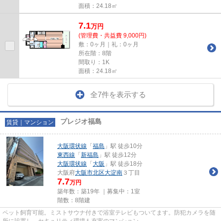
面積：24.18㎡
7.1
万
円
(管理費・共益費 9,000円)
敷：0ヶ月｜礼：0ヶ月
所在階：8階
間取り：1K
面積：24.18㎡
全7件を表示する
プレジオ福島
賃貸｜マンション
大阪環状線
「
福島
」駅 徒歩10分
東西線
「
新福島
」駅 徒歩12分
大阪環状線
「
大阪
」駅 徒歩18分
大阪府
大阪市北区
大淀南
３丁目
7.7
万円
築年数：築19年 ｜募集中：
1室
階数：8階建
ペット飼育可能。ミストサウナ付きで浴室テレビもついてます。防犯カメラを随
所に設置し、セキュリティ環境も充実のマンション。