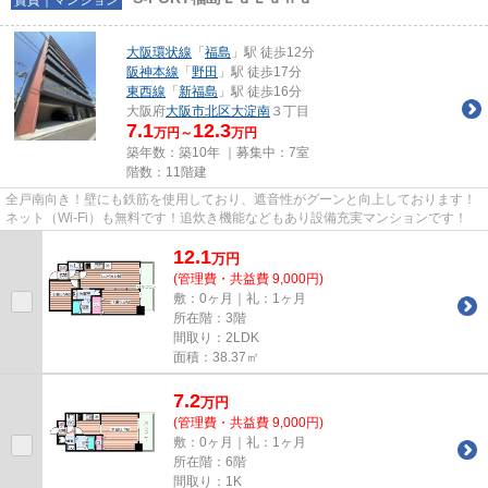
大阪環状線
「
福島
」駅 徒歩12分
阪神本線
「
野田
」駅 徒歩17分
東西線
「
新福島
」駅 徒歩16分
大阪府
大阪市北区
大淀南
３丁目
7.1
12.3
万円～
万円
築年数：築10年 ｜募集中：
7室
階数：11階建
全戸南向き！壁にも鉄筋を使用しており、遮音性がグーンと向上しております！
ネット（Wi‐Fi）も無料です！追炊き機能などもあり設備充実マンションです！
12.1
万
円
(管理費・共益費 9,000円)
敷：0ヶ月｜礼：1ヶ月
所在階：3階
間取り：2LDK
面積：38.37㎡
7.2
万
円
(管理費・共益費 9,000円)
敷：0ヶ月｜礼：1ヶ月
所在階：6階
間取り：1K