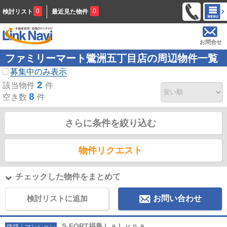
0
0
検討リスト
最近見た物件
お問合せ
ファミリーマート鷺洲五丁目店の周辺物件一覧
募集中のみ表示
2
該当物件
件
8
空き数
件
さらに条件を絞り込む
物件リクエスト
チェックした物件をまとめて
検討リストに追加
お問い合わせ
S-FORT福島ＬａＬｕｎａ
賃貸｜マンション