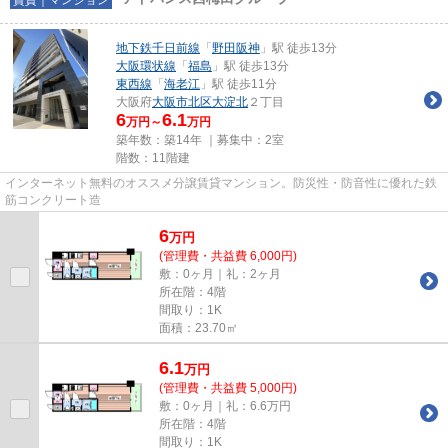
地下鉄千日前線
「
野田阪神
」駅 徒歩13分
大阪環状線
「
福島
」駅 徒歩13分
東西線
「
海老江
」駅 徒歩11分
大阪府
大阪市北区
大淀北
２丁目
6
6.1
万円～
万円
築年数：築14年 ｜募集中：
2室
階数：11階建
インターネット無料のオススメ分譲賃貸マンション。防災性・防音性に優れた鉄
筋コンクリート造
6
万
円
(管理費・共益費 6,000円)
敷：0ヶ月｜礼：2ヶ月
所在階：4階
間取り：1K
面積：23.70㎡
6.1
万
円
(管理費・共益費 5,000円)
敷：0ヶ月｜礼：6.6万円
所在階：4階
間取り：1K