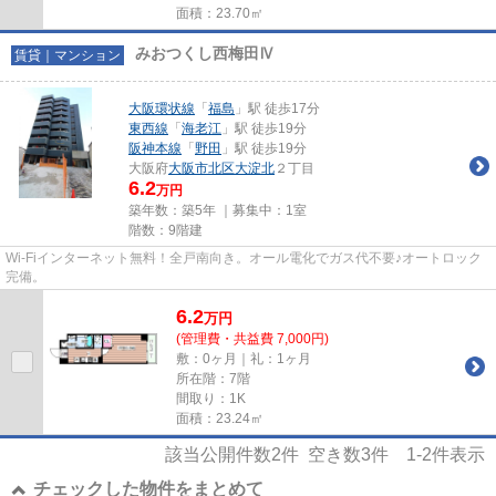
面積：23.70㎡
みおつくし西梅田Ⅳ
賃貸｜マンション
大阪環状線
「
福島
」駅 徒歩17分
東西線
「
海老江
」駅 徒歩19分
阪神本線
「
野田
」駅 徒歩19分
大阪府
大阪市北区
大淀北
２丁目
6.2
万円
築年数：築5年 ｜募集中：
1室
階数：9階建
Wi-Fiインターネット無料！全戸南向き。オール電化でガス代不要♪オートロック
完備。
6.2
万
円
(管理費・共益費 7,000円)
敷：0ヶ月｜礼：1ヶ月
所在階：7階
間取り：1K
面積：23.24㎡
該当公開件数
2
件 空き数
3
件
1-2
件表示
チェックした物件をまとめて