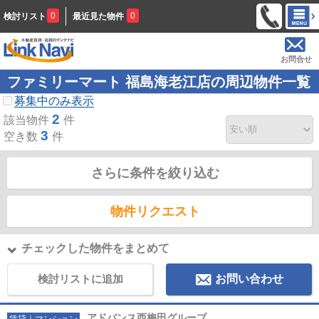
0
0
検討リスト
最近見た物件
お問合せ
ファミリーマート 福島海老江店の周辺物件一覧
募集中のみ表示
2
該当物件
件
3
空き数
件
さらに条件を絞り込む
物件リクエスト
チェックした物件をまとめて
検討リストに追加
お問い合わせ
アドバンス西梅田グルーブ
賃貸｜マンション