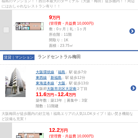
福島のマンション！！西日本最大のターミナル（大阪・梅田）徒歩圏内！！周辺
にはおしゃれなレストラン有り！！
9
万
円
(管理費・共益費 10,000円)
敷：0ヶ月｜礼：1ヶ月
所在階：11階
間取り：1K
面積：23.75㎡
ランドセントラル梅田
賃貸｜マンション
大阪環状線
「
福島
」駅 徒歩7分
東西線
「
新福島
」駅 徒歩12分
東海道本線
「
大阪
」駅 徒歩13分
大阪府
大阪市北区
大淀南
２丁目
11.6
12.4
万円～
万円
築年数：築13年 ｜募集中：
3室
階数：11階建
大阪梅田が徒歩圏内の好立地！福島エリアの人気1LDKタイプ！追い焚き機能な
ど設備も充実！
12.2
万
円
(管理費・共益費 10,000円)