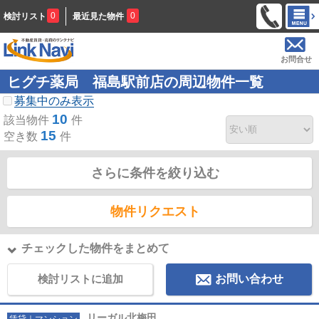
0
0
検討リスト
最近見た物件
お問合せ
ヒグチ薬局 福島駅前店の周辺物件一覧
募集中のみ表示
10
該当物件
件
15
空き数
件
さらに条件を絞り込む
物件リクエスト
チェックした物件をまとめて
検討リストに追加
お問い合わせ
リーガル北梅田
賃貸｜マンション