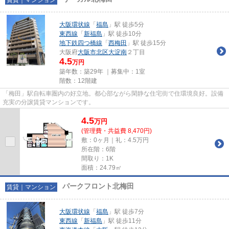
大阪環状線
「
福島
」駅 徒歩5分
東西線
「
新福島
」駅 徒歩10分
地下鉄四つ橋線
「
西梅田
」駅 徒歩15分
大阪府
大阪市北区
大淀南
２丁目
4.5
万円
築年数：築29年 ｜募集中：
1室
階数：12階建
「梅田」駅自転車圏内の好立地。都心部ながら閑静な住宅街で住環境良好。設備
充実の分譲賃貸マンションです。
4.5
万
円
(管理費・共益費 8,470円)
敷：0ヶ月｜礼：4.5万円
所在階：6階
間取り：1K
面積：24.79㎡
パークフロント北梅田
賃貸｜マンション
大阪環状線
「
福島
」駅 徒歩7分
東西線
「
新福島
」駅 徒歩11分