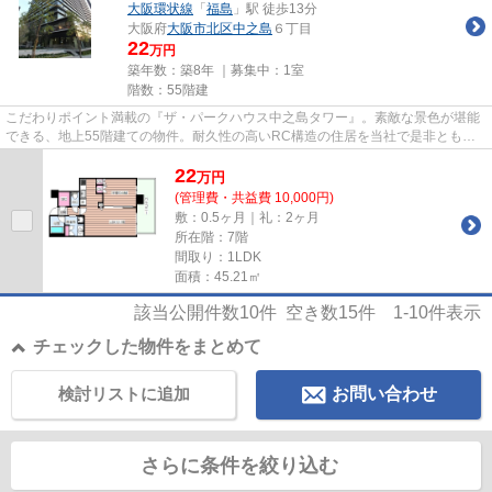
大阪環状線
「
福島
」駅 徒歩13分
大阪府
大阪市北区
中之島
６丁目
22
万円
築年数：築8年 ｜募集中：
1室
階数：55階建
こだわりポイント満載の『ザ・パークハウス中之島タワー』。素敵な景色が堪能
できる、地上55階建ての物件。耐久性の高いRC構造の住居を当社で是非とも見
つけて下さい。設備良し・外観...
22
万
円
(管理費・共益費 10,000円)
敷：0.5ヶ月｜礼：2ヶ月
所在階：7階
間取り：1LDK
面積：45.21㎡
該当公開件数
10
件 空き数
15
件
1-10
件表示
チェックした物件をまとめて
検討リストに追加
お問い合わせ
さらに条件を絞り込む