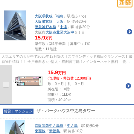
大阪環状線
「
福島
」駅 徒歩15分
大阪環状線
「
大阪
」駅 徒歩20分
阪急神戸本線
「
中津
」駅 徒歩20分
大阪府
大阪市北区
大淀中
５丁目
15.9
万円
築年数：築1年未満 ｜募集中：
1室
階数：11階建
人気エリアの大淀中で2025年12月築の【スプランディッド梅田グランノース】最
新物件情報！！ 全戸東向き♪小型犬・猫飼育可能！♪ インターネット無料！ 物件
の詳細については「リンクナ...
15.9
万
円
(管理費・共益費 12,000円)
敷：0ヶ月｜礼：0ヶ月
所在階：10階
間取り：1LDK
面積：40.40㎡
ザ・パークハウス中之島タワー
賃貸｜マンション
京阪電鉄中之島線
「
中之島
」駅 徒歩1分
東西線
「
新福島
」駅 徒歩10分