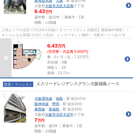
東海道本線
「
大阪
」駅 徒歩13分
大阪府
大阪市北区
大淀南
２丁目
6.43
万円
築年数：築10年 ｜募集中：
1室
階数：11階建
人気エリアの北区で2016年3月築の【パークフロント北梅田】最新物件情報！！
オシャレなお部屋♪日当たり良好。インターネット無料！ 宅配ボックスあり等設
備も充実してます！ 物件の詳...
6.43
万
円
(管理費・共益費 9,000円)
敷：0ヶ月｜礼：7.33万円
所在階：4階
間取り：1R
面積：23.72㎡
エスリードレジデンスグラン大阪福島ノース
賃貸｜マンション
大阪環状線
「
福島
」駅 徒歩15分
阪神本線
「
野田
」駅 徒歩18分
東西線
「
新福島
」駅 徒歩20分
大阪府
大阪市北区
大淀中
５丁目
7
万円
築年数：築3年 ｜募集中：
1室
階数：10階建