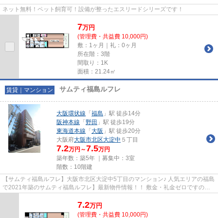
ネット無料！ペット飼育可！設備が整ったエスリードシリーズです！
7
万
円
(管理費・共益費 10,000円)
敷：1ヶ月｜礼：0ヶ月
所在階：3階
間取り：1K
面積：21.24㎡
サムティ福島ルフレ
賃貸｜マンション
大阪環状線
「
福島
」駅 徒歩14分
阪神本線
「
野田
」駅 徒歩19分
東海道本線
「
大阪
」駅 徒歩20分
大阪府
大阪市北区
大淀中
５丁目
7.2
7.5
万円～
万円
築年数：築5年 ｜募集中：
3室
階数：10階建
【サムティ福島ルフレ】大阪市北区大淀中5丁目のマンション♪ 人気エリアの福島
で2021年築のサムティ福島ルフレ】最新物件情報！！ 敷金・礼金ゼロですので
初期費用を抑える事が出来ま...
7.2
万
円
(管理費・共益費 10,000円)