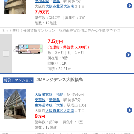
阪神本線
「
福島
」駅 徒歩7分
大阪府
大阪市北区
大淀南
２丁目
7.5
万円
築年数：築12年 ｜募集中：
1室
階数：12階建
ネット無料！分譲賃貸マンション 収納面充実◎周辺静かな住環境です◎
7.5
万
円
(管理費・共益費 5,000円)
敷：0ヶ月｜礼：1ヶ月
所在階：9階
間取り：1K
面積：24.21㎡
JMFレジデンス大阪福島
賃貸｜マンション
大阪環状線
「
福島
」駅 徒歩5分
東西線
「
新福島
」駅 徒歩7分
東海道本線
「
大阪
」駅 徒歩10分
大阪府
大阪市北区
大淀南
１丁目
9
万円
築年数：築9年 ｜募集中：
1室
階数：13階建