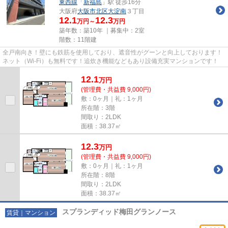
東西線
「
新福島
」駅 徒歩16分
大阪府
大阪市北区
大淀南
３丁目
12.1
12.3
万円～
万円
築年数：築10年 ｜募集中：
2室
階数：11階建
全戸南向き！壁にも鉄筋を使用しており、遮音性がグーンと向上しております！
ネット（Wi‐Fi）も無料です！追炊き機能などもあり設備充実マンションです！
12.1
万
円
(管理費・共益費 9,000円)
敷：0ヶ月｜礼：1ヶ月
所在階：3階
間取り：2LDK
面積：38.37㎡
12.3
万
円
(管理費・共益費 9,000円)
敷：0ヶ月｜礼：1ヶ月
所在階：8階
間取り：2LDK
面積：38.37㎡
スプランディッド梅田グランノース
賃貸｜マンション