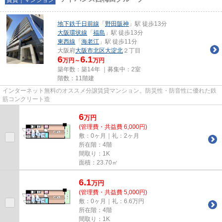
地下鉄千日前線
「
野田阪神
」駅 徒歩13分
大阪環状線
「
福島
」駅 徒歩13分
東西線
「
海老江
」駅 徒歩11分
大阪府
大阪市北区
大淀北
２丁目
6
6.1
万円～
万円
築年数：築14年 ｜募集中：
2室
階数：11階建
インターネット無料のオススメ分譲賃貸マンション。防災性・防音性に優れた鉄
筋コンクリート造
6
万
円
(管理費・共益費 6,000円)
敷：0ヶ月｜礼：2ヶ月
所在階：4階
間取り：1K
面積：23.70㎡
6.1
万
円
(管理費・共益費 5,000円)
敷：0ヶ月｜礼：6.6万円
所在階：4階
間取り：1K