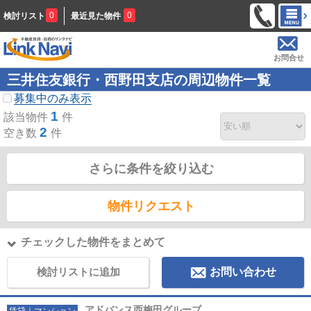
0
0
検討リスト
最近見た物件
お問合せ
三井住友銀行・西野田支店の周辺物件一覧
募集中のみ表示
1
該当物件
件
2
空き数
件
さらに条件を絞り込む
物件リクエスト
チェックした物件をまとめて
検討リストに追加
お問い合わせ
アドバンス西梅田グルーブ
賃貸｜マンション