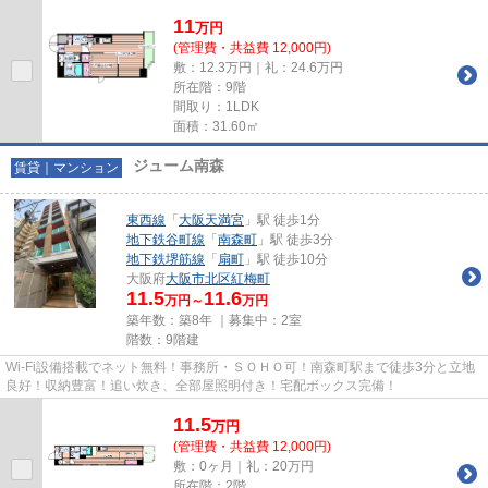
マンションです。【機械式駐...
11
万
円
(管理費・共益費 12,000円)
敷：12.3万円｜礼：24.6万円
所在階：9階
間取り：1LDK
面積：31.60㎡
ジューム南森
賃貸｜マンション
東西線
「
大阪天満宮
」駅 徒歩1分
地下鉄谷町線
「
南森町
」駅 徒歩3分
地下鉄堺筋線
「
扇町
」駅 徒歩10分
大阪府
大阪市北区
紅梅町
11.5
11.6
万円～
万円
築年数：築8年 ｜募集中：
2室
階数：9階建
Wi-Fi設備搭載でネット無料！事務所・ＳＯＨＯ可！南森町駅まで徒歩3分と立地
良好！収納豊富！追い炊き、全部屋照明付き！宅配ボックス完備！
11.5
万
円
(管理費・共益費 12,000円)
敷：0ヶ月｜礼：20万円
所在階：2階