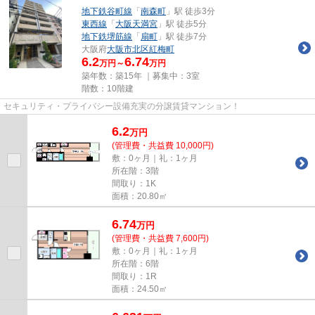
地下鉄谷町線
「
南森町
」駅 徒歩3分
東西線
「
大阪天満宮
」駅 徒歩5分
地下鉄堺筋線
「
扇町
」駅 徒歩7分
大阪府
大阪市北区
紅梅町
6.2
6.74
万円～
万円
築年数：築15年 ｜募集中：
3室
階数：10階建
セキュリティ・プライバシー設備充実の分譲賃貸マンション！
6.2
万
円
(管理費・共益費 10,000円)
敷：0ヶ月｜礼：1ヶ月
所在階：3階
間取り：1K
面積：20.80㎡
6.74
万
円
(管理費・共益費 7,600円)
敷：0ヶ月｜礼：1ヶ月
所在階：6階
間取り：1R
面積：24.50㎡