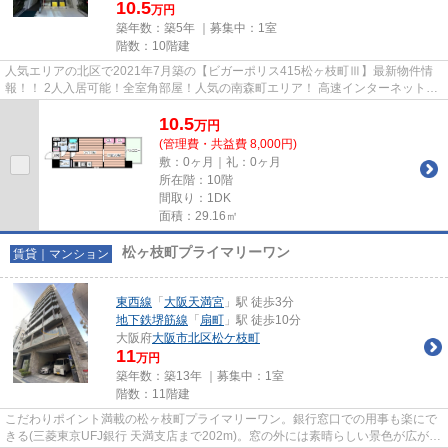
10.5
万円
築年数：築5年 ｜募集中：
1室
階数：10階建
人気エリアの北区で2021年7月築の【ビガーポリス415松ヶ枝町Ⅲ】最新物件情
報！！ 2人入居可能！全室角部屋！人気の南森町エリア！ 高速インターネット無
料！大容量のクローゼットが魅...
10.5
万
円
(管理費・共益費 8,000円)
敷：0ヶ月｜礼：0ヶ月
所在階：10階
間取り：1DK
面積：29.16㎡
松ヶ枝町プライマリーワン
賃貸｜マンション
東西線
「
大阪天満宮
」駅 徒歩3分
地下鉄堺筋線
「
扇町
」駅 徒歩10分
大阪府
大阪市北区
松ケ枝町
11
万円
築年数：築13年 ｜募集中：
1室
階数：11階建
こだわりポイント満載の松ヶ枝町プライマリーワン。銀行窓口での用事も楽にで
きる(三菱東京UFJ銀行 天満支店まで202m)。窓の外には素晴らしい景色が広がる