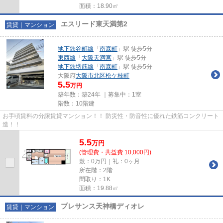
面積：18.90㎡
エスリード東天満第2
賃貸｜マンション
地下鉄谷町線
「
南森町
」駅 徒歩5分
東西線
「
大阪天満宮
」駅 徒歩5分
地下鉄堺筋線
「
南森町
」駅 徒歩5分
大阪府
大阪市北区
松ケ枝町
5.5
万円
築年数：築24年 ｜募集中：
1室
階数：10階建
お手頃賃料の分譲賃貸マンション！！ 防災性・防音性に優れた鉄筋コンクリート
造！！
5.5
万
円
(管理費・共益費 10,000円)
敷：0万円｜礼：0ヶ月
所在階：2階
間取り：1K
面積：19.88㎡
プレサンス天神橋ディオレ
賃貸｜マンション