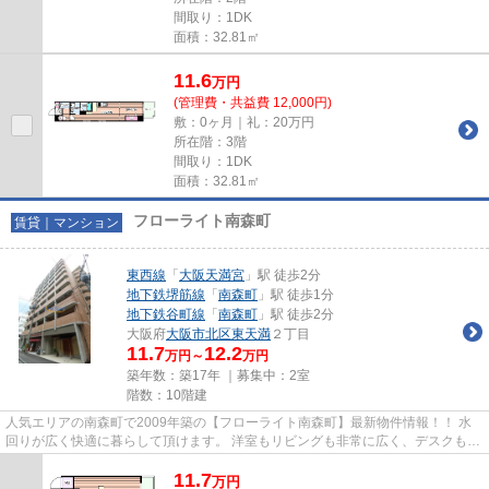
間取り：1DK
面積：32.81㎡
11.6
万
円
(管理費・共益費 12,000円)
敷：0ヶ月｜礼：20万円
所在階：3階
間取り：1DK
面積：32.81㎡
フローライト南森町
賃貸｜マンション
東西線
「
大阪天満宮
」駅 徒歩2分
地下鉄堺筋線
「
南森町
」駅 徒歩1分
地下鉄谷町線
「
南森町
」駅 徒歩2分
大阪府
大阪市北区
東天満
２丁目
11.7
12.2
万円～
万円
築年数：築17年 ｜募集中：
2室
階数：10階建
人気エリアの南森町で2009年築の【フローライト南森町】最新物件情報！！ 水
回りが広く快適に暮らして頂けます。 洋室もリビングも非常に広く、デスクも置
けてテレワークにはピッタリ♪...
11.7
万
円