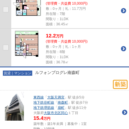
(管理費・共益費 10,000円)
敷：0ヶ月｜礼：11.7万円
所在階：7階
間取り：1LDK
面積：36.45㎡
12.2
万
円
(管理費・共益費 10,000円)
敷：0ヶ月｜礼：1ヶ月
所在階：8階
間取り：1LDK
面積：36.78㎡
ルフォンプログレ南森町
賃貸｜マンション
東西線
「
大阪天満宮
」駅 徒歩5分
地下鉄谷町線
「
南森町
」駅 徒歩7分
地下鉄堺筋線
「
扇町
」駅 徒歩11分
大阪府
大阪市北区
同心
１丁目
15.4
万円
築年数：築1年未満 ｜募集中：
1室
階数：10階建