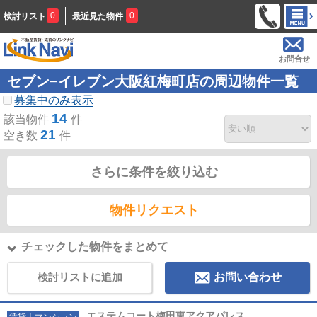
0
0
検討リスト
最近見た物件
お問合せ
セブン−イレブン大阪紅梅町店の周辺物件一覧
募集中のみ表示
14
該当物件
件
21
空き数
件
さらに条件を絞り込む
物件リクエスト
チェックした物件をまとめて
検討リストに追加
お問い合わせ
エステムコート梅田東アクアパレス
賃貸｜マンション