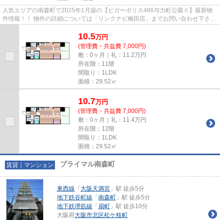
人気エリアの南森町で2025年1月築の【ビガーポリス486与力町公園Ⅱ】最新物
件情報！！ 物件の詳細については「リンクナビ梅田店」までお問い合わせ下さ
い。 NTTフレッツ光回線のインタ...
10.5
万
円
(管理費・共益費 7,000円)
敷：0ヶ月｜礼：11.2万円
所在階：11階
間取り：1LDK
面積：29.52㎡
10.7
万
円
(管理費・共益費 7,000円)
敷：0ヶ月｜礼：11.4万円
所在階：12階
間取り：1LDK
面積：29.52㎡
プライマル南森町
賃貸｜マンション
東西線
「
大阪天満宮
」駅 徒歩5分
地下鉄谷町線
「
南森町
」駅 徒歩5分
地下鉄堺筋線
「
扇町
」駅 徒歩10分
大阪府
大阪市北区
松ケ枝町