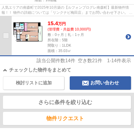
人気エリアの南森町で2025年10月築の【ルフォンプログレ南森町】最新物件情
報！！ 物件の詳細については「リンクナビ梅田店」までお問い合わせ下さい。 ～
新築・初回ご入居者様限定～ ...
15.4
万
円
(管理費・共益費 10,000円)
敷：0ヶ月｜礼：1ヶ月
所在階：5階
間取り：1LDK
面積：35.03㎡
該当公開件数
14
件 空き数
21
件
1-14
件表示
チェックした物件をまとめて
検討リストに追加
お問い合わせ
さらに条件を絞り込む
物件リクエスト