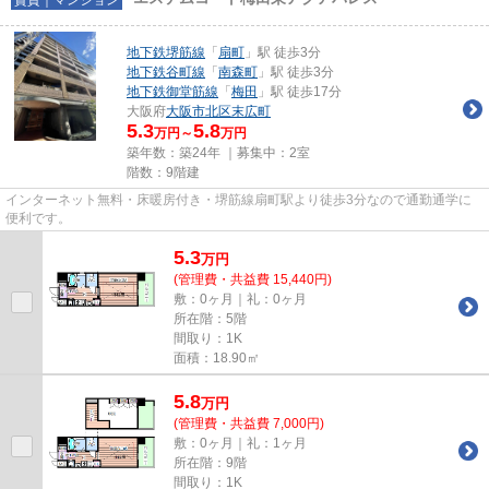
地下鉄堺筋線
「
扇町
」駅 徒歩3分
地下鉄谷町線
「
南森町
」駅 徒歩3分
地下鉄御堂筋線
「
梅田
」駅 徒歩17分
大阪府
大阪市北区
末広町
5.3
5.8
万円～
万円
築年数：築24年 ｜募集中：
2室
階数：9階建
インターネット無料・床暖房付き・堺筋線扇町駅より徒歩3分なので通勤通学に
便利です。
5.3
万
円
(管理費・共益費 15,440円)
敷：0ヶ月｜礼：0ヶ月
所在階：5階
間取り：1K
面積：18.90㎡
5.8
万
円
(管理費・共益費 7,000円)
敷：0ヶ月｜礼：1ヶ月
所在階：9階
間取り：1K