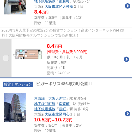
地下鉄堺筋線
「
南森町
」駅 徒歩2分
大阪府
大阪市北区
天神橋
２丁目
8.4
万円
築年数：築6年 ｜募集中：
1室
階数：11階建
2020年3月入居予定の駅近2分の賃貸マンション！高速インターネットWi-Fi無
料！大阪府防犯モデルマンションで安心新生活！
8.4
万
円
(管理費・共益費 8,000円)
敷：0ヶ月｜礼：1ヶ月
所在階：6階
間取り：1K
面積：24.00㎡
ビガーポリス486与力町公園Ⅱ
賃貸｜マンション
東西線
「
大阪天満宮
」駅 徒歩5分
地下鉄谷町線
「
南森町
」駅 徒歩7分
地下鉄堺筋線
「
扇町
」駅 徒歩10分
大阪府
大阪市北区
同心
１丁目
10.5
10.7
万円～
万円
築年数：築1年 ｜募集中：
2室
階数：12階建