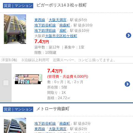
ビガーポリス14３松ヶ枝町
賃貸｜マンション
東西線
「
大阪天満宮
」駅 徒歩5分
地下鉄谷町線
「
南森町
」駅 徒歩10分
地下鉄堺筋線
「
扇町
」駅 徒歩10分
大阪府
大阪市北区
松ケ枝町
7.4
万円
築年数：築12年 ｜募集中：
1室
階数：10階建
洋室8.0帖 ３沿線以上利用可 近隣スーパー、コンビニ揃ってますよ。
7.4
万
円
(管理費・共益費 6,000円)
敷：0ヶ月｜礼：2ヶ月
所在階：5階
間取り：1K
面積：24.72㎡
メトローサ南森町
賃貸｜マンション
地下鉄谷町線
「
南森町
」駅 徒歩2分
東西線
「
大阪天満宮
」駅 徒歩2分