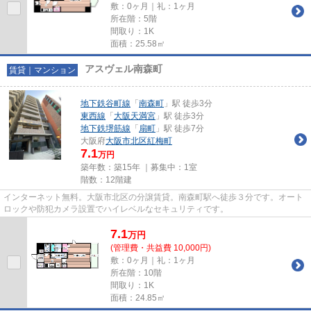
敷：0ヶ月｜礼：1ヶ月
所在階：5階
間取り：1K
面積：25.58㎡
アスヴェル南森町
賃貸｜マンション
地下鉄谷町線
「
南森町
」駅 徒歩3分
東西線
「
大阪天満宮
」駅 徒歩3分
地下鉄堺筋線
「
扇町
」駅 徒歩7分
大阪府
大阪市北区
紅梅町
7.1
万円
築年数：築15年 ｜募集中：
1室
階数：12階建
インターネット無料。大阪市北区の分譲賃貸。南森町駅へ徒歩３分です。オート
ロックや防犯カメラ設置でハイレベルなセキュリティです。
7.1
万
円
(管理費・共益費 10,000円)
敷：0ヶ月｜礼：1ヶ月
所在階：10階
間取り：1K
面積：24.85㎡