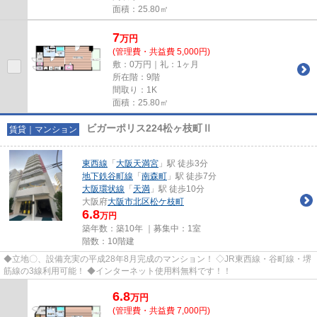
面積：25.80㎡
7
万
円
(管理費・共益費 5,000円)
敷：0万円｜礼：1ヶ月
所在階：9階
間取り：1K
面積：25.80㎡
ビガーポリス224松ヶ枝町Ⅱ
賃貸｜マンション
東西線
「
大阪天満宮
」駅 徒歩3分
地下鉄谷町線
「
南森町
」駅 徒歩7分
大阪環状線
「
天満
」駅 徒歩10分
大阪府
大阪市北区
松ケ枝町
6.8
万円
築年数：築10年 ｜募集中：
1室
階数：10階建
◆立地〇、設備充実の平成28年8月完成のマンション！ ◇JR東西線・谷町線・堺
筋線の3線利用可能！ ◆インターネット使用料無料です！！
6.8
万
円
(管理費・共益費 7,000円)