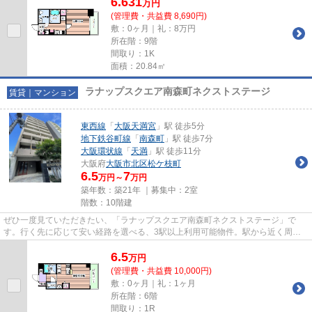
6.631
万
円
(管理費・共益費 8,690円)
敷：0ヶ月｜礼：8万円
所在階：9階
間取り：1K
面積：20.84㎡
ラナップスクエア南森町ネクストステージ
賃貸｜マンション
東西線
「
大阪天満宮
」駅 徒歩5分
地下鉄谷町線
「
南森町
」駅 徒歩7分
大阪環状線
「
天満
」駅 徒歩11分
大阪府
大阪市北区
松ケ枝町
6.5
7
万円～
万円
築年数：築21年 ｜募集中：
2室
階数：10階建
ぜひ一度見ていただきたい、「ラナップスクエア南森町ネクストステージ」で
す。行く先に応じて安い経路を選べる、3駅以上利用可能物件。駅から近く周辺
環境も良好な駅から徒歩5分の立...
6.5
万
円
(管理費・共益費 10,000円)
敷：0ヶ月｜礼：1ヶ月
所在階：6階
間取り：1R