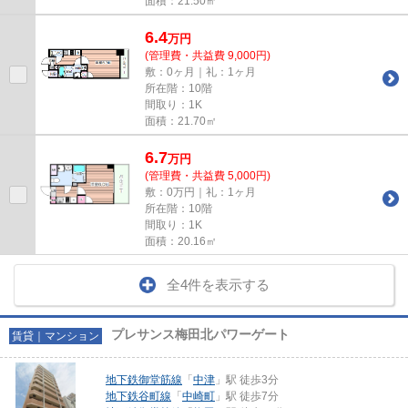
面積：21.50㎡
6.4
万
円
(管理費・共益費 9,000円)
敷：0ヶ月｜礼：1ヶ月
所在階：10階
間取り：1K
面積：21.70㎡
6.7
万
円
(管理費・共益費 5,000円)
敷：0万円｜礼：1ヶ月
所在階：10階
間取り：1K
面積：20.16㎡
全4件を表示する
プレサンス梅田北パワーゲート
賃貸｜マンション
地下鉄御堂筋線
「
中津
」駅 徒歩3分
地下鉄谷町線
「
中崎町
」駅 徒歩7分