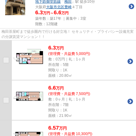
地下鉄御堂筋線
「
梅田
」駅 徒歩10分
大阪府
大阪市北区
豊崎
４丁目
6.3
6.6
万円～
万円
築年数：築17年 ｜募集中：
3室
階数：12階建
梅田茶屋町まで徒歩圏内で行ける好立地！ セキュリティ・プライバシー設備充実
の分譲賃貸マンション！！
6.3
万
円
(管理費・共益費 5,000円)
敷：0万円｜礼：1ヶ月
所在階：5階
間取り：1K
面積：20.80㎡
6.6
万
円
(管理費・共益費 7,500円)
敷：0ヶ月｜礼：1ヶ月
所在階：7階
間取り：1K
面積：21.90㎡
6.57
万
円
(管理費・共益費 10,300円)