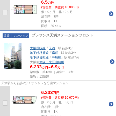
6.5
万
円
(管理費・共益費 10,000円)
敷：0ヶ月｜礼：2ヶ月
所在階：7階
間取り：1K
面積：20.44㎡
プレサンス天満ステーションフロント
賃貸｜マンション
大阪環状線
「
天満
」駅 徒歩3分
地下鉄堺筋線
「
扇町
」駅 徒歩3分
地下鉄谷町線
「
中崎町
」駅 徒歩7分
大阪府
大阪市北区
山崎町
6.233
6.9
万円～
万円
築年数：築18年 ｜募集中：
4室
階数：13階建
天満駅から徒歩2分！オシャレな分譲マンション！
6.233
万
円
(管理費・共益費 10,670円)
敷：0ヶ月｜礼：8万円
所在階：2階
間取り：1K