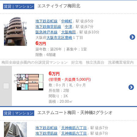
エスティライフ梅田北
賃貸｜マンション
地下鉄谷町線
「
中崎町
」駅 徒歩5分
地下鉄御堂筋線
「
中津
」駅 徒歩7分
阪急神戸本線
「
大阪梅田
」駅 徒歩10分
大阪府
大阪市北区
豊崎
１丁目
6
万円
築年数：築26年 ｜募集中：
1室
階数：6階建
梅田全線徒歩圏内の分譲賃貸マンション 好立地 独立洗面台 洗濯機置場室内
6
万
円
(管理費・共益費 5,000円)
敷：0ヶ月｜礼：0ヶ月
所在階：2階
間取り：1K
面積：20.00㎡
エステムコート梅田・天神橋2グラシオ
賃貸｜マンション
地下鉄谷町線
「
天神橋筋六丁目
」駅 徒歩7分
地下鉄堺筋線
「
天神橋筋六丁目
」駅 徒歩7分