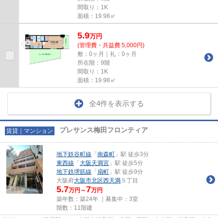
間取り：1K
面積：19.98㎡
5.9
万
円
(管理費・共益費 5,000円)
敷：0ヶ月｜礼：0ヶ月
所在階：9階
間取り：1K
面積：19.98㎡
全4件を表示する
プレサンス梅田フロンティア
賃貸｜マンション
地下鉄谷町線
「
南森町
」駅 徒歩3分
東西線
「
大阪天満宮
」駅 徒歩5分
地下鉄堺筋線
「
扇町
」駅 徒歩9分
大阪府
大阪市北区
西天満
５丁目
5.7
7
万円～
万円
築年数：築24年 ｜募集中：
3室
階数：11階建