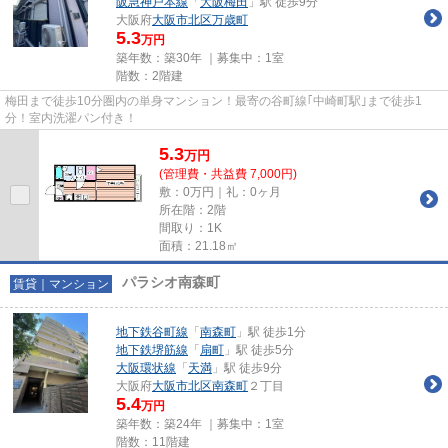
阪急神戸本線
「
大阪梅田
」駅 徒歩9分
大阪府
大阪市北区
万歳町
5.3
万円
築年数：築30年 ｜募集中：
1室
階数：2階建
梅田まで徒歩10分圏内の単身マンション！最寄の谷町線｢中崎町駅｣まで徒歩1
分！室内洗濯パン付き！
5.3
万
円
(管理費・共益費 7,000円)
敷：0万円｜礼：0ヶ月
所在階：2階
間取り：1K
面積：21.18㎡
パラシオ南森町
賃貸｜マンション
地下鉄谷町線
「
南森町
」駅 徒歩1分
地下鉄堺筋線
「
扇町
」駅 徒歩5分
大阪環状線
「
天満
」駅 徒歩9分
大阪府
大阪市北区
南森町
２丁目
5.4
万円
築年数：築24年 ｜募集中：
1室
階数：11階建