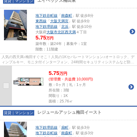
エイペックス梅田東
賃貸｜マンション
地下鉄谷町線
「
南森町
」駅 徒歩8分
東西線
「
大阪天満宮
」駅 徒歩9分
地下鉄堺筋線
「
北浜
」駅 徒歩10分
大阪府
大阪市北区
西天満
４丁目
5.75
万円
築年数：築24年 ｜募集中：
1室
階数：11階建
人気の西天満♪梅田すぐそこ！人気の1Kセパレートマンション♪オートロック、デ
ィンプルキー、モニタ付インターフォン、24時間セキュリティシステムなど防犯
面も安心！宅配BOXや脱衣所完備
5.75
万
円
(管理費・共益費 10,000円)
敷：0ヶ月｜礼：1ヶ月
所在階：3階
間取り：1K
面積：25.76㎡
レジュールアッシュ梅田イースト
賃貸｜マンション
地下鉄堺筋線
「
扇町
」駅 徒歩3分
地下鉄谷町線
「
南森町
」駅 徒歩3分