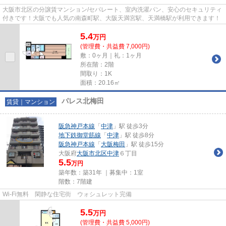
大阪市北区の分譲賃マンション/セパレート、室内洗濯パン、安心のセキュリティ
付きです！大阪でも人気の南森町駅、大阪天満宮駅、天満橋駅が利用できます！
5.4
万
円
(管理費・共益費 7,000円)
敷：0ヶ月｜礼：1ヶ月
所在階：2階
間取り：1K
面積：20.16㎡
パレス北梅田
賃貸｜マンション
阪急神戸本線
「
中津
」駅 徒歩3分
地下鉄御堂筋線
「
中津
」駅 徒歩8分
阪急神戸本線
「
大阪梅田
」駅 徒歩15分
大阪府
大阪市北区
中津
６丁目
5.5
万円
築年数：築31年 ｜募集中：
1室
階数：7階建
Wi-Fi無料 閑静な住宅街 ウォシュレット完備
5.5
万
円
(管理費・共益費 5,000円)