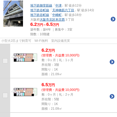
地下鉄御堂筋線
「
中津
」駅 徒歩12分
地下鉄谷町線
「
天神橋筋六丁目
」駅 徒歩14分
地下鉄谷町線
「
中崎町
」駅 徒歩16分
大阪府
大阪市北区
本庄西
３丁目
6.2
6.5
万円～
万円
築年数：築4年 ｜募集中：
3室
階数：10階建
小型犬2匹まで飼育可 Wi-Fi無料 室内設備充実
6.2
万
円
(管理費・共益費 10,000円)
敷：0ヶ月｜礼：1ヶ月
所在階：3階
間取り：1K
面積：21.09㎡
6.5
万
円
(管理費・共益費 10,000円)
敷：0ヶ月｜礼：2ヶ月
所在階：5階
間取り：1K
面積：21.09㎡