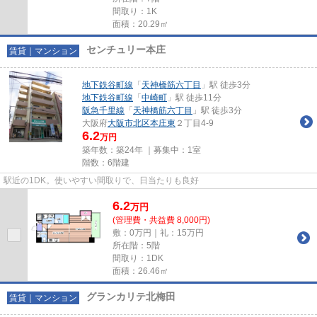
間取り：1K
面積：20.29㎡
センチュリー本庄
賃貸｜マンション
地下鉄谷町線
「
天神橋筋六丁目
」駅 徒歩3分
地下鉄谷町線
「
中崎町
」駅 徒歩11分
阪急千里線
「
天神橋筋六丁目
」駅 徒歩3分
大阪府
大阪市北区
本庄東
２丁目4-9
6.2
万円
築年数：築24年 ｜募集中：
1室
階数：6階建
駅近の1DK。使いやすい間取りで、日当たりも良好
6.2
万
円
(管理費・共益費 8,000円)
敷：0万円｜礼：15万円
所在階：5階
間取り：1DK
面積：26.46㎡
グランカリテ北梅田
賃貸｜マンション