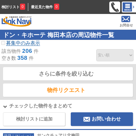
0
0
検討リスト
最近見た物件
お問合せ
ドン・キホーテ 梅田本店の周辺物件一覧
募集中のみ表示
206
該当物件
件
358
空き数
件
さらに条件を絞り込む
物件リクエスト
チェックした物件をまとめて
検討リストに追加
お問い合わせ
サンクチュアリ北梅田
賃貸｜マンション