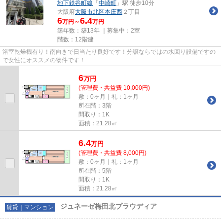
地下鉄谷町線
「
中崎町
」駅 徒歩10分
大阪府
大阪市北区
本庄西
２丁目
6
6.4
万円～
万円
築年数：築13年 ｜募集中：
2室
階数：12階建
浴室乾燥機有り！南向きで日当たり良好です！分譲ならではの水回り設備ですの
で女性にオススメの物件です！
6
万
円
(管理費・共益費 10,000円)
敷：0ヶ月｜礼：1ヶ月
所在階：3階
間取り：1K
面積：21.28㎡
6.4
万
円
(管理費・共益費 8,000円)
敷：0ヶ月｜礼：1ヶ月
所在階：5階
間取り：1K
面積：21.28㎡
ジュネーゼ梅田北プラウディア
賃貸｜マンション