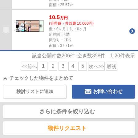
面積：25.57㎡
10.5
万
円
(管理費・共益費 10,000円)
敷：0ヶ月｜礼：0ヶ月
所在階：4階
間取り：1DK
面積：37.71㎡
該当公開件数
206
件 空き数
358
件
1-20
件表示
1
2
3
4
5
<<前へ
次へ>>
最初
チェックした物件をまとめて
検討リストに追加
お問い合わせ
さらに条件を絞り込む
物件リクエスト