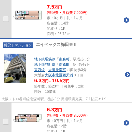
7.5
万
円
(管理費・共益費 7,900円)
敷：0ヶ月｜礼：1ヶ月
所在階：14階
間取り：1K
面積：26.73㎡
エイペックス梅田東Ⅱ
賃貸｜マンション
地下鉄堺筋線
「
南森町
」駅 徒歩3分
地下鉄谷町線
「
南森町
」駅 徒歩3分
東西線
「
大阪天満宮
」駅 徒歩3分
大阪府
大阪市北区
西天満
３丁目
6.3
10.5
万円～
万円
築年数：築23年 ｜募集中：
2室
階数：15階建
大阪メトロ谷町線南森町駅、徒歩3分 周辺環境充実。7.1帖広々1K
6.3
万
円
(管理費・共益費 8,000円)
敷：0万円｜礼：1ヶ月
所在階：2階
間取り：1K