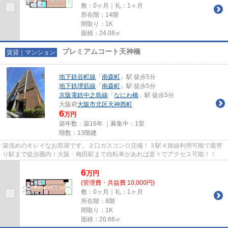
敷：0ヶ月｜礼：1ヶ月
所在階：14階
間取り：1K
面積：24.08㎡
プレミアムコート天神橋
賃貸｜マンション
地下鉄谷町線
「
南森町
」駅 徒歩5分
地下鉄堺筋線
「
南森町
」駅 徒歩5分
京阪電鉄中之島線
「
なにわ橋
」駅 徒歩5分
大阪府
大阪市北区
天神西町
6
万円
築年数：築16年 ｜募集中：
1室
階数：13階建
築浅めのキレイなお部屋です。２口ガスコンロ完備！３駅４路線利用可能で最寄
り駅まで徒歩圏内！大阪・梅田駅まで自転車があれば楽々でアクセス可能！！
6
万
円
(管理費・共益費 10,000円)
敷：0ヶ月｜礼：1ヶ月
所在階：8階
間取り：1K
面積：20.66㎡