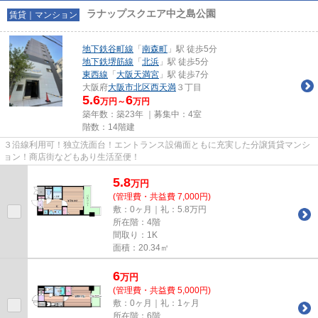
ラナップスクエア中之島公園
賃貸｜マンション
地下鉄谷町線
「
南森町
」駅 徒歩5分
地下鉄堺筋線
「
北浜
」駅 徒歩5分
東西線
「
大阪天満宮
」駅 徒歩7分
大阪府
大阪市北区
西天満
３丁目
5.6
6
万円～
万円
築年数：築23年 ｜募集中：
4室
階数：14階建
３沿線利用可！独立洗面台！エントランス設備面ともに充実した分譲賃貸マンシ
ョン！商店街などもあり生活至便！
5.8
万
円
(管理費・共益費 7,000円)
敷：0ヶ月｜礼：5.8万円
所在階：4階
間取り：1K
面積：20.34㎡
6
万
円
(管理費・共益費 5,000円)
敷：0ヶ月｜礼：1ヶ月
所在階：6階