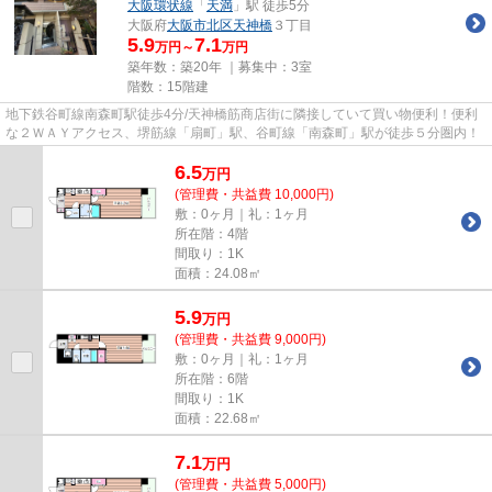
大阪環状線
「
天満
」駅 徒歩5分
大阪府
大阪市北区
天神橋
３丁目
5.9
7.1
万円～
万円
築年数：築20年 ｜募集中：
3室
階数：15階建
地下鉄谷町線南森町駅徒歩4分/天神橋筋商店街に隣接していて買い物便利！便利
な２ＷＡＹアクセス、堺筋線「扇町」駅、谷町線「南森町」駅が徒歩５分圏内！
6.5
万
円
(管理費・共益費 10,000円)
敷：0ヶ月｜礼：1ヶ月
所在階：4階
間取り：1K
面積：24.08㎡
5.9
万
円
(管理費・共益費 9,000円)
敷：0ヶ月｜礼：1ヶ月
所在階：6階
間取り：1K
面積：22.68㎡
7.1
万
円
(管理費・共益費 5,000円)