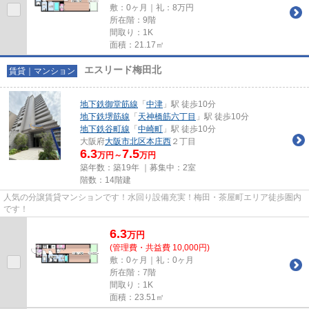
敷：0ヶ月｜礼：8万円
所在階：9階
間取り：1K
面積：21.17㎡
エスリード梅田北
賃貸｜マンション
地下鉄御堂筋線
「
中津
」駅 徒歩10分
地下鉄堺筋線
「
天神橋筋六丁目
」駅 徒歩10分
地下鉄谷町線
「
中崎町
」駅 徒歩10分
大阪府
大阪市北区
本庄西
２丁目
6.3
7.5
万円～
万円
築年数：築19年 ｜募集中：
2室
階数：14階建
人気の分譲賃貸マンションです！水回り設備充実！梅田・茶屋町エリア徒歩圏内
です！
6.3
万
円
(管理費・共益費 10,000円)
敷：0ヶ月｜礼：0ヶ月
所在階：7階
間取り：1K
面積：23.51㎡