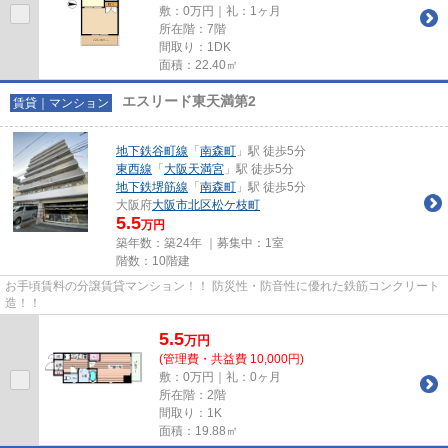
敷：0万円｜礼：1ヶ月
所在階：7階
間取り：1DK
面積：22.40㎡
エスリード東天満第2
賃貸｜マンション
地下鉄谷町線
「
南森町
」駅 徒歩5分
東西線
「
大阪天満宮
」駅 徒歩5分
地下鉄堺筋線
「
南森町
」駅 徒歩5分
大阪府
大阪市北区
松ケ枝町
5.5
万円
築年数：築24年 ｜募集中：
1室
階数：10階建
お手頃賃料の分譲賃貸マンション！！ 防災性・防音性に優れた鉄筋コンクリート
造！！
5.5
万
円
(管理費・共益費 10,000円)
敷：0万円｜礼：0ヶ月
所在階：2階
間取り：1K
面積：19.88㎡