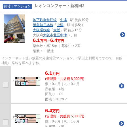
レオンコンフォート新梅田2
賃貸｜マンション
地下鉄御堂筋線
「
中津
」駅 徒歩10分
阪急神戸本線
「
中津
」駅 徒歩5分
大阪環状線
「
大阪
」駅 徒歩15分
大阪府
大阪市北区
中津
６丁目
6.1
6.4
万円～
万円
築年数：築15年 ｜募集中：
2室
階数：11階建
インターネット使い放題の分譲賃貸マンション。2駅以上利用可ですので、目的
地別に路線を選べますね。
6.1
万
円
(管理費・共益費 8,000円)
敷：0ヶ月｜礼：0ヶ月
所在階：4階
間取り：1K
面積：20.29㎡
6.4
万
円
(管理費・共益費 5,000円)
敷：0ヶ月｜礼：1ヶ月
所在階：7階