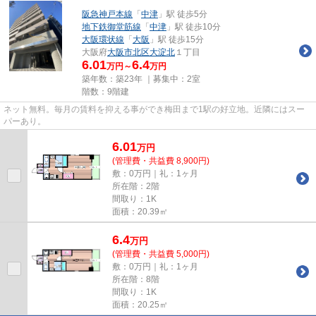
阪急神戸本線
「
中津
」駅 徒歩5分
地下鉄御堂筋線
「
中津
」駅 徒歩10分
大阪環状線
「
大阪
」駅 徒歩15分
大阪府
大阪市北区
大淀北
１丁目
6.01
6.4
万円～
万円
築年数：築23年 ｜募集中：
2室
階数：9階建
ネット無料。毎月の賃料を抑える事ができ梅田まで1駅の好立地。近隣にはスー
パーあり。
6.01
万
円
(管理費・共益費 8,900円)
敷：0万円｜礼：1ヶ月
所在階：2階
間取り：1K
面積：20.39㎡
6.4
万
円
(管理費・共益費 5,000円)
敷：0万円｜礼：1ヶ月
所在階：8階
間取り：1K
面積：20.25㎡