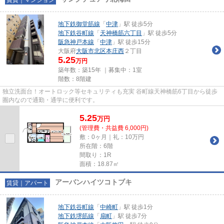
地下鉄御堂筋線
「
中津
」駅 徒歩5分
地下鉄谷町線
「
天神橋筋六丁目
」駅 徒歩5分
阪急神戸本線
「
中津
」駅 徒歩15分
大阪府
大阪市北区
本庄西
２丁目
5.25
万円
築年数：築15年 ｜募集中：
1室
階数：8階建
独立洗面台！オートロック等セキュリティも充実 谷町線天神橋筋6丁目から徒歩
圏内なので通勤・通学に便利です。
5.25
万
円
(管理費・共益費 6,000円)
敷：0ヶ月｜礼：10万円
所在階：6階
間取り：1R
面積：18.87㎡
アーバンハイツコトブキ
賃貸｜アパート
地下鉄谷町線
「
中崎町
」駅 徒歩1分
地下鉄堺筋線
「
扇町
」駅 徒歩7分