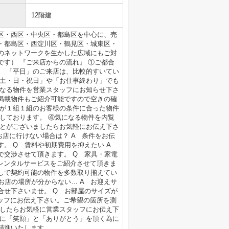
12階建
区・西区・中央区・都島区を中心に、売
・都島区・西淀川区・鶴見区・城東区・
のネットワークを生かした広域にもご対
す） 『ご来店からの流れ』 ①ご都合
。 「平日」のご来店は、比較的すいてい
「土・日・祝日」や「お仕事終わり」でも
になる物件を営業スタッフにお知らせ下さ
掲載物件もご紹介可能ですので空きの確
フが１組１組のお客様の条件に合った物件
しております。 ④気になる物件を内覧
ことがございましたらお気軽にお伝え下さ
お店に行けない場合は？ A 条件をお伝
す。 Q 賃料や初期費用を抑えたい A
で交渉させて頂きます。 Q 家具・家電
やレンタルサービスをご紹介させて頂きま
無しで契約可能の物件を多数取り揃えてい
お店の場所が分からない… A お迎えサ
合せ下さいませ。 Q お部屋のサイズが
タッフにお伝え下さい。ご希望の箇所を測
ましたらお気軽に営業スタッフにお伝え下
様に「笑顔」と「ありがとう」を頂く為に
精進いたします。