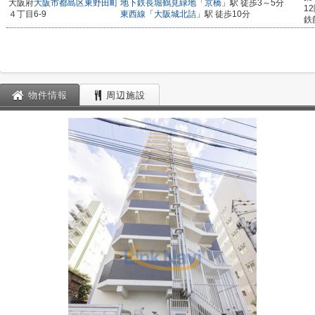
大阪府
大阪市都島区
東野田町
地下鉄長堀鶴見緑地
「
京橋
」駅 徒歩3～5分
1
４丁目6-9
東西線
「
大阪城北詰
」駅 徒歩10分
鉄
物件情報
周辺施設