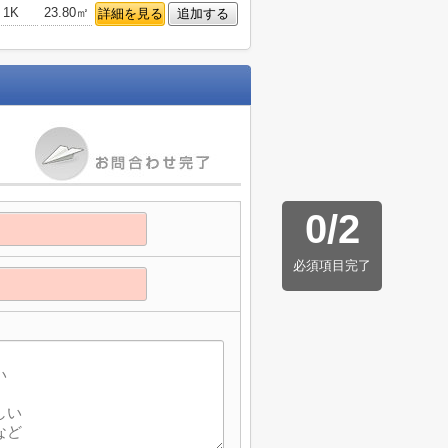
1K
23.80㎡
詳細を見る
追加する
0
/
2
必須項目完了
】