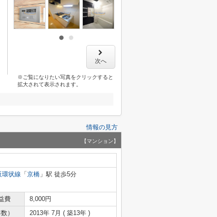
次へ
※ご覧になりたい写真をクリックすると
拡大されて表示されます。
情報の見方
【マンション】
阪環状線
「
京橋
」駅 徒歩5分
益費
8,000円
年数）
2013年 7月 ( 築13年 )