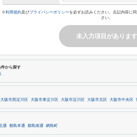
※
利用規約
及び
プライバシーポリシー
を必ずお読みください。左記内容に同
さい。
未入力項目がありま
り条件から探す
集
大阪市西淀川区
大阪市東淀川区
大阪市淀川区
大阪市北区
大阪市中央区
北通
都島本通
都島南通
網島町