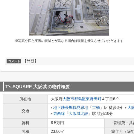
※写真や図と実際の現状とが異なる場合は現状を優先させていただきます
【外観】
コメント
T’s SQUARE 大阪城
の物件概要
所在地
大阪府
大阪市都島区
東野田町
４丁目6-9
地下鉄長堀鶴見緑地
「
京橋
」駅 徒歩3分
大
交通
東西線
「
大阪城北詰
」駅 徒歩10分
賃料
6.5万円
管理費・共
面積
23.80㎡
築年月（築