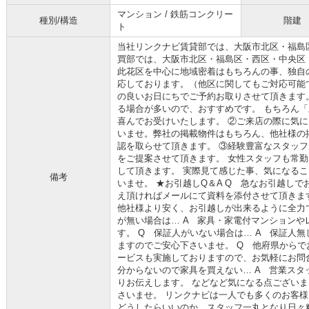
マンション / 鉄筋コンクリー
種別/構造
階建
ト
当社リンクナビ賃貸部では、大阪市北区・福島
買部では、大阪市北区・福島区・西区・中央区
此花区を中心に地域密着はもちろんの事、独自
応しております。（他区に関してもご対応可能で
の良いお日にちでご予約お取りさせて頂きます
る場合が多いので、おすすめです。 もちろん
喜んでお受けいたします。 ②ご来店の際に気
いませ。弊社の掲載物件はもちろん、他社様の
認を取らせて頂きます。 ③経験豊富なスタッ
をご提案させて頂きます。 女性スタッフも常勤
して頂きます。 実際見て感じた事、気になる
備考
いませ。 ★お引越しQ＆A Q 急なお引越しで
え頂ければメールにて資料を添付させて頂きま
他社様より安く、お引越しが出来るように全力
が無い場合は… A 家具・家電付マンション
す。 Q 保証人がいない場合は… A 保証人
ますのでご安心下さいませ。 Q 他府県からで
ービスも実施しておりますので、お気軽にお問
分からないので家具を買えない… A 営業ス
りお伝えします。 などなど気になる点ござい
さいませ。 リンクナビは一人でも多くのお客
どうしたらいいのか、スタッフ一丸となり日々