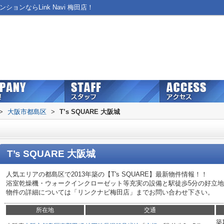
ションならLink Navi 梅田店！
>
大阪市都島区
>
T’s SQUARE 大阪城
T’s SQUARE 大阪城
人気エリアの都島区で2013年築の【T's SQUARE】最新物件情報！！
浴室乾燥機・ウォークインクローゼット等充実の設備と駅徒歩5分の好立
物件の詳細については「リンクナビ梅田店」までお問い合わせ下さい。
所在地
交通
築