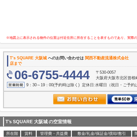
※地図上に表示される物件の位置は付近住所に所在することを表すものであり、実際
T’s SQUARE 大阪城
へのお問い合わせは
関西不動産流通株
店まで
06-6755-4444
〒530-0057
大阪府大阪市北区曾根崎２
9：30～19：00(予約時は除く) 定休日:水曜日（祝日・ご予
T’s SQUARE 大阪城
の空室情報
所在階
賃料
管理費・共益費
敷金/礼金/保証金/償却/敷引