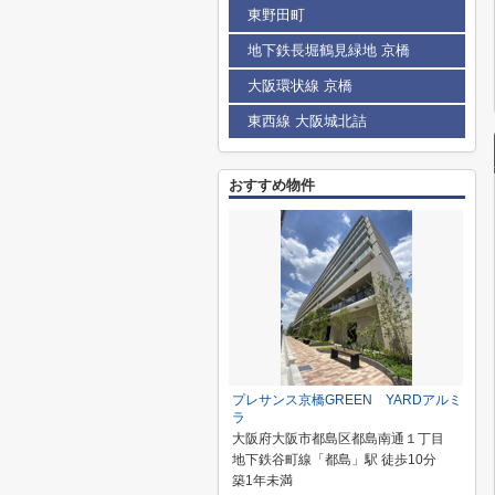
東野田町
地下鉄長堀鶴見緑地 京橋
大阪環状線 京橋
東西線 大阪城北詰
おすすめ物件
プレサンス京橋GREEN YARDアルミ
ラ
大阪府大阪市都島区都島南通１丁目
地下鉄谷町線「都島」駅 徒歩10分
築1年未満