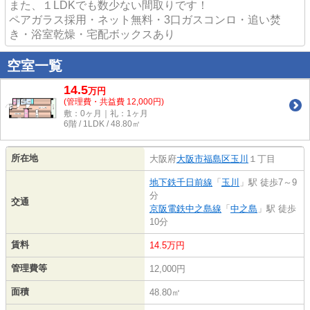
また、１LDKでも数少ない間取りです！
ペアガラス採用・ネット無料・3口ガスコンロ・追い焚
き・浴室乾燥・宅配ボックスあり
空室一覧
14.5
万
円
(管理費・共益費 12,000円)
敷：0ヶ月｜礼：1ヶ月
6階 / 1LDK / 48.80㎡
所在地
大阪府
大阪市福島区
玉川
１丁目
地下鉄千日前線
「
玉川
」駅 徒歩7～9
分
交通
京阪電鉄中之島線
「
中之島
」駅 徒歩
10分
賃料
14.5万円
管理費等
12,000円
面積
48.80㎡