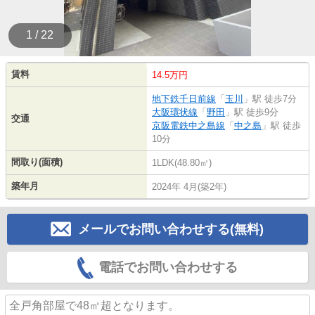
1 / 22
賃料
14.5万円
地下鉄千日前線
「
玉川
」駅 徒歩7分
大阪環状線
「
野田
」駅 徒歩9分
交通
京阪電鉄中之島線
「
中之島
」駅 徒歩
10分
間取り(面積)
1LDK(48.80㎡)
築年月
2024年 4月(築2年)
メールでお問い合わせする(無料)
電話でお問い合わせする
全戸角部屋で48㎡超となります。