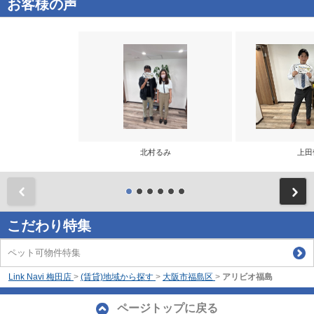
お客様の声
北村るみ
上田
前
こだわり特集
ペット可物件特集
Link Navi 梅田店
>
(賃貸)地域から探す
>
大阪市福島区
>
アリビオ福島
ページトップに戻る