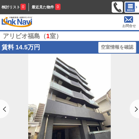
0
0
検討リスト
最近見た物件
お問合せ
アリビオ福島（
1
室）
賃料
14.5万円
空室情報を確認