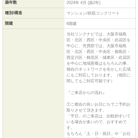
築年数
2024年 4月 (築2年)
種別/構造
マンション/鉄筋コンクリート
階建
6階建
当社リンクナビでは、大阪市福島
区・北区・西区・中央区・此花区を
中心に、売買部では、大阪市福島
区・北区・西区・中央区・都島区・
西淀川区・鶴見区・城東区・此花区
を中心に地域密着はもちろんの事、
独自のネットワークを生かした広域
にもご対応しております。（他区に
関してもご対応可能です）
『ご来店からの流れ』
①ご都合の良いお日にちでご予約お
取りさせて頂きます。
「平日」のご来店は、比較的すいて
いる場合が多いので、おすすめで
す。
もちろん「土・日・祝日」や「お仕