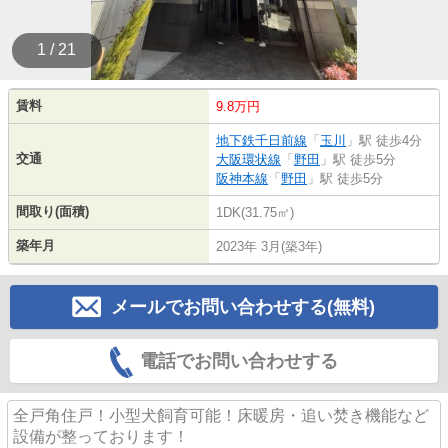
1 / 21
賃料
9.8万円
地下鉄千日前線
「
玉川
」駅 徒歩4分
交通
大阪環状線
「
野田
」駅 徒歩5分
阪神本線
「
野田
」駅 徒歩5分
間取り(面積)
1DK(31.75㎡)
築年月
2023年 3月(築3年)
メールでお問い合わせする(無料)
電話でお問い合わせする
全戸角住戸！小型犬飼育可能！床暖房・追い焚き機能など
設備が整っております！