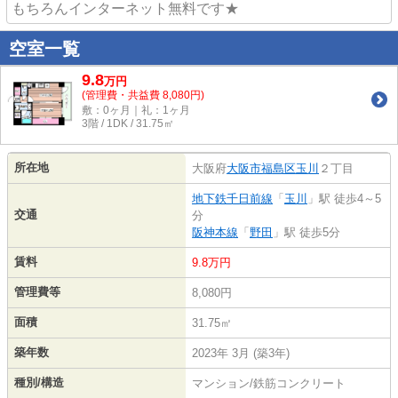
もちろんインターネット無料です★
空室一覧
9.8
万
円
(管理費・共益費 8,080円)
敷：0ヶ月｜礼：1ヶ月
3階 / 1DK / 31.75㎡
所在地
大阪府
大阪市福島区
玉川
２丁目
地下鉄千日前線
「
玉川
」駅 徒歩4～5
交通
分
阪神本線
「
野田
」駅 徒歩5分
賃料
9.8万円
管理費等
8,080円
面積
31.75㎡
築年数
2023年 3月 (築3年)
種別/構造
マンション/鉄筋コンクリート