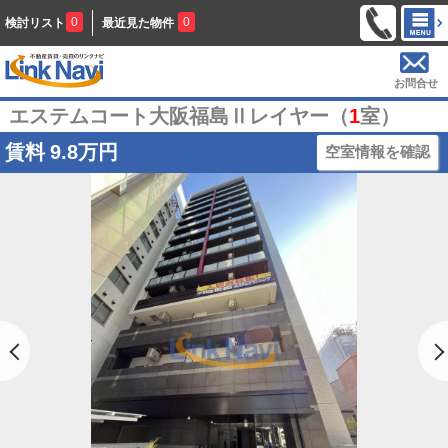
0
0
検討リスト
最近見た物件
お問合せ
エステムコート大阪福島Ⅱレイヤー（
1
室）
賃料
9.8万円
空室情報を確認