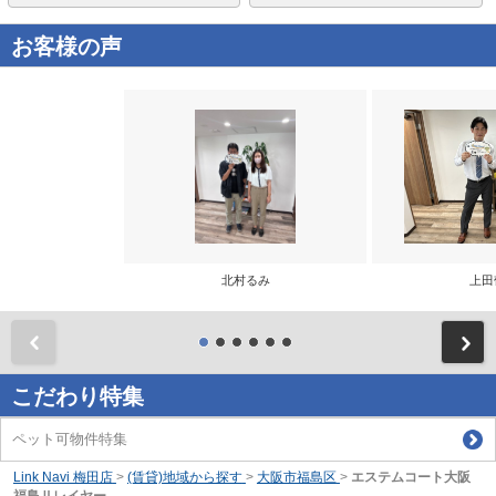
お客様の声
北村るみ
上田
前
こだわり特集
ペット可物件特集
Link Navi 梅田店
>
(賃貸)地域から探す
>
大阪市福島区
>
エステムコート大阪