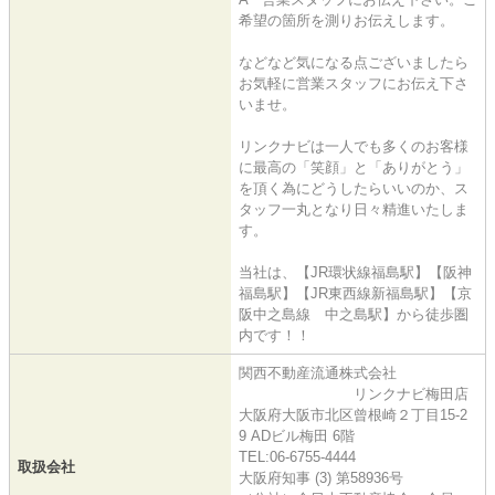
希望の箇所を測りお伝えします。
などなど気になる点ございましたら
お気軽に営業スタッフにお伝え下さ
いませ。
リンクナビは一人でも多くのお客様
に最高の「笑顔」と「ありがとう」
を頂く為にどうしたらいいのか、ス
タッフ一丸となり日々精進いたしま
す。
当社は、【JR環状線福島駅】【阪神
福島駅】【JR東西線新福島駅】【京
阪中之島線 中之島駅】から徒歩圏
内です！！
関西不動産流通株式会社
リンクナビ梅田店
大阪府大阪市北区曾根崎２丁目15-2
9 ADビル梅田 6階
TEL:06-6755-4444
取扱会社
大阪府知事 (3) 第58936号