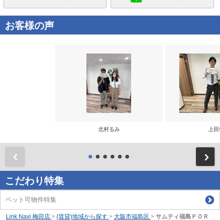
お客様の声
北村るみ
上田
前
こだわり特集
ペット可物件特集
Link Navi 梅田店
>
(賃貸)地域から探す
>
大阪市福島区
>
サムティ福島ＰＯＲ