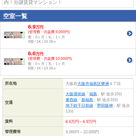
内！分譲賃貸マンション！
空室一覧
6.9
万
円
(管理費・共益費 9,000円)
敷：0ヶ月｜礼：1ヶ月
4階 / 1K / 24.36㎡
6.6
万
円
(管理費・共益費 10,000円)
敷：0ヶ月｜礼：1ヶ月
8階 / 1K / 24.36㎡
所在地
大阪府
大阪市福島区
鷺洲
４丁目
大阪環状線
「
福島
」駅 徒歩10分
東西線
「
新福島
」駅 徒歩10分
交通
地下鉄千日前線
「
野田阪神
」駅 徒歩
13分
賃料
6.6万円～6.9万円
管理費等
9,000円～10,000円