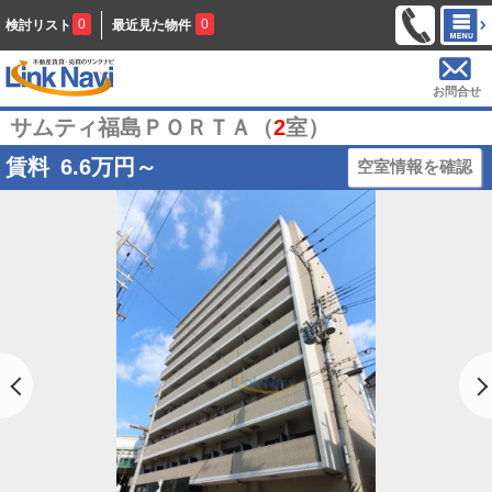
0
0
検討リスト
最近見た物件
お問合せ
サムティ福島ＰＯＲＴＡ（
2
室）
賃料
6.6
万円～
空室情報を確認