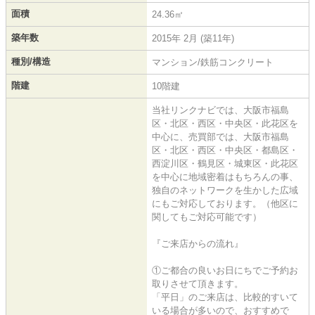
面積
24.36㎡
築年数
2015年 2月 (築11年)
種別/構造
マンション/鉄筋コンクリート
階建
10階建
当社リンクナビでは、大阪市福島
区・北区・西区・中央区・此花区を
中心に、売買部では、大阪市福島
区・北区・西区・中央区・都島区・
西淀川区・鶴見区・城東区・此花区
を中心に地域密着はもちろんの事、
独自のネットワークを生かした広域
にもご対応しております。（他区に
関してもご対応可能です）
『ご来店からの流れ』
①ご都合の良いお日にちでご予約お
取りさせて頂きます。
「平日」のご来店は、比較的すいて
いる場合が多いので、おすすめで