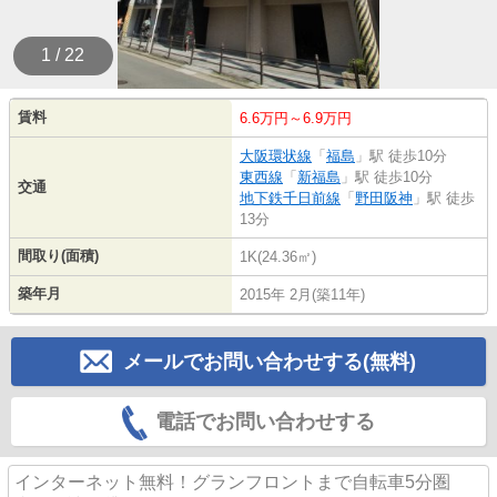
1 / 22
賃料
6.6万円～6.9万円
大阪環状線
「
福島
」駅 徒歩10分
東西線
「
新福島
」駅 徒歩10分
交通
地下鉄千日前線
「
野田阪神
」駅 徒歩
13分
間取り(面積)
1K(24.36㎡)
築年月
2015年 2月(築11年)
メールでお問い合わせする(無料)
電話でお問い合わせする
インターネット無料！グランフロントまで自転車5分圏