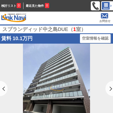
0
0
検討リスト
最近見た物件
お問合せ
スプランディッド中之島DUE（
1
室）
賃料
10.1万円
空室情報を確認