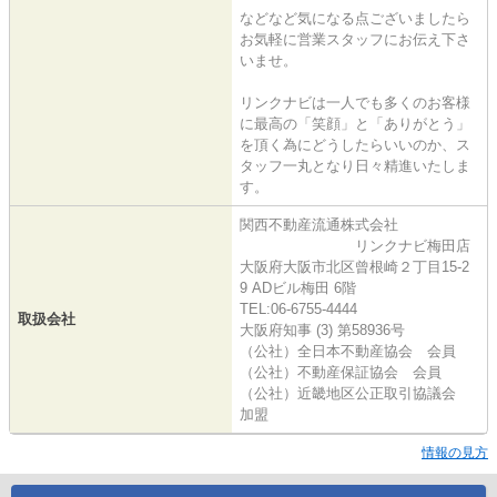
などなど気になる点ございましたら
お気軽に営業スタッフにお伝え下さ
いませ。
リンクナビは一人でも多くのお客様
に最高の「笑顔」と「ありがとう」
を頂く為にどうしたらいいのか、ス
タッフ一丸となり日々精進いたしま
す。
関西不動産流通株式会社
リンクナビ梅田店
大阪府大阪市北区曾根崎２丁目15-2
9 ADビル梅田 6階
TEL:06-6755-4444
取扱会社
大阪府知事 (3) 第58936号
（公社）全日本不動産協会 会員
（公社）不動産保証協会 会員
（公社）近畿地区公正取引協議会
加盟
情報の見方