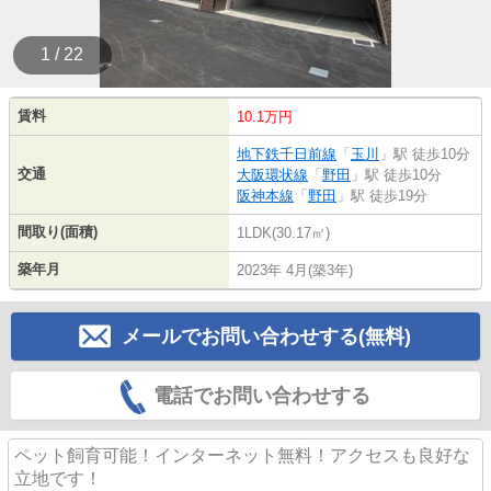
1 / 22
賃料
10.1万円
地下鉄千日前線
「
玉川
」駅 徒歩10分
交通
大阪環状線
「
野田
」駅 徒歩10分
阪神本線
「
野田
」駅 徒歩19分
間取り(面積)
1LDK(30.17㎡)
築年月
2023年 4月(築3年)
メールでお問い合わせする(無料)
電話でお問い合わせする
ペット飼育可能！インターネット無料！アクセスも良好な
立地です！