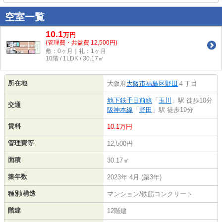
空室一覧
10.1
万
円
(管理費・共益費 12,500円)
敷：0ヶ月｜礼：1ヶ月
10階 / 1LDK / 30.17㎡
所在地
大阪府
大阪市福島区
野田
４丁目
地下鉄千日前線
「
玉川
」駅 徒歩10分
交通
阪神本線
「
野田
」駅 徒歩19分
賃料
10.1万円
管理費等
12,500円
面積
30.17㎡
築年数
2023年 4月 (築3年)
種別/構造
マンション/鉄筋コンクリート
階建
12階建