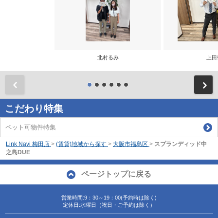
北村るみ
上田
前
こだわり特集
ペット可物件特集
Link Navi 梅田店
>
(賃貸)地域から探す
>
大阪市福島区
>
スプランディッド中
之島DUE
ページトップに戻る
営業時間:9：30～19：00(予約時は除く)
定休日:水曜日（祝日・ご予約は除く）