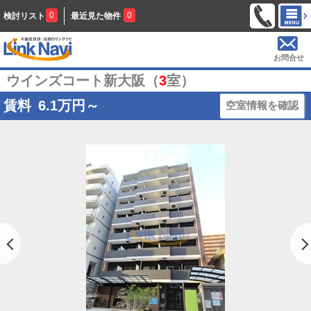
0
0
検討リスト
最近見た物件
お問合せ
ウインズコート新大阪（
3
室）
賃料
6.1
万円～
空室情報を確認