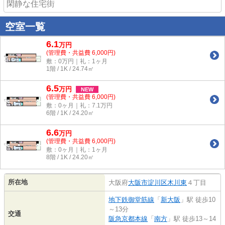
閑静な住宅街
空室一覧
6.1
万
円
(管理費・共益費 6,000円)
敷：0万円｜礼：1ヶ月
1階 / 1K / 24.74㎡
6.5
万
円
NEW
(管理費・共益費 6,000円)
敷：0ヶ月｜礼：7.1万円
6階 / 1K / 24.20㎡
6.6
万
円
(管理費・共益費 6,000円)
敷：0ヶ月｜礼：1ヶ月
8階 / 1K / 24.20㎡
所在地
大阪府
大阪市淀川区
木川東
４丁目
地下鉄御堂筋線
「
新大阪
」駅 徒歩10
～13分
交通
阪急京都本線
「
南方
」駅 徒歩13～14