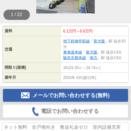
1 / 22
賃料
6.1万円～6.6万円
地下鉄御堂筋線
「
新大阪
」駅 徒歩10
分
交通
東海道本線
「
新大阪
」駅 徒歩13分
阪急京都本線
「
南方
」駅 徒歩13分
間取り(面積)
1K(24.20㎡～24.74㎡)
築年月
2015年 6月(築11年)
メールでお問い合わせする(無料)
電話でお問い合わせする
ネット無料 全戸南向き 敷金礼金ゼロ 室内設備充実