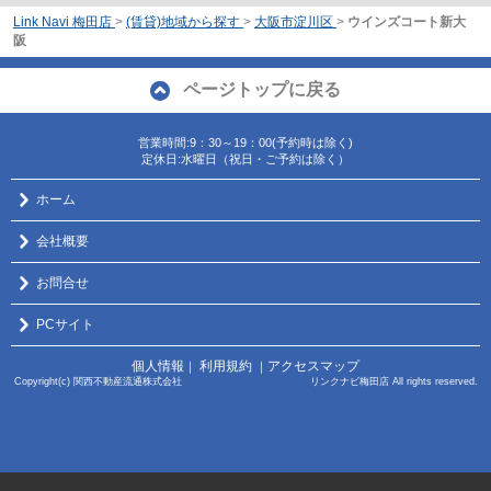
Link Navi 梅田店
>
(賃貸)地域から探す
>
大阪市淀川区
>
ウインズコート新大
阪
ページトップに戻る
営業時間:9：30～19：00(予約時は除く)
定休日:水曜日（祝日・ご予約は除く）
ホーム
会社概要
お問合せ
PCサイト
個人情報
利用規約
アクセスマップ
｜
｜
Copyright(c) 関西不動産流通株式会社 リンクナビ梅田店 All rights reserved.