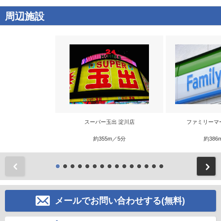
周辺施設
スーパー玉出 淀川店
ファミリーマ
約355m／5分
約386
前
メールでお問い合わせする(無料)