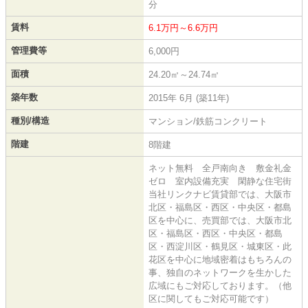
分
賃料
6.1万円～6.6万円
管理費等
6,000円
面積
24.20㎡～24.74㎡
築年数
2015年 6月 (築11年)
種別/構造
マンション/鉄筋コンクリート
階建
8階建
ネット無料 全戸南向き 敷金礼金
ゼロ 室内設備充実 閑静な住宅街
当社リンクナビ賃貸部では、大阪市
北区・福島区・西区・中央区・都島
区を中心に、売買部では、大阪市北
区・福島区・西区・中央区・都島
区・西淀川区・鶴見区・城東区・此
花区を中心に地域密着はもちろんの
事、独自のネットワークを生かした
広域にもご対応しております。（他
区に関してもご対応可能です）