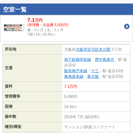
空室一覧
7.1
万
円
(管理費・共益費 5,000円)
敷：0ヶ月｜礼：1ヶ月
7階 / 1K / 24.94㎡
所在地
大阪府
大阪市淀川区
木川西
３丁目
地下鉄御堂筋線
「
西中島南方
」駅 徒
歩10分
交通
阪急神戸本線
「
十三
」駅 徒歩13分
東海道本線
「
新大阪
」駅 徒歩23分
賃料
7.1万円
管理費等
5,000円
面積
24.94㎡
築年数
2016年 7月 (築10年)
種別/構造
マンション/鉄筋コンクリート