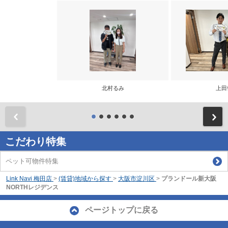
北村るみ
上田
前
こだわり特集
ペット可物件特集
Link Navi 梅田店
>
(賃貸)地域から探す
>
大阪市淀川区
>
プランドール新大阪
NORTHレジデンス
ページトップに戻る