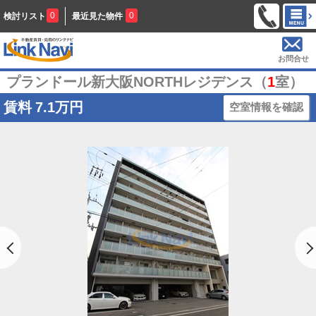
0
0
検討リスト
最近見た物件
お問合せ
プランドール新大阪NORTHレジデンス（
1
室）
賃料
7.1万円
空室情報を確認