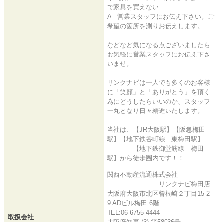
で家具を買えない…
A 営業スタッフにお伝え下さい。ご
希望の箇所を測りお伝えします。
などなど気になる点ございましたら
お気軽に営業スタッフにお伝え下さ
いませ。
リンクナビは一人でも多くのお客様
に「笑顔」と「ありがとう」を頂く
為にどうしたらいいのか、スタッフ
一丸となり日々精進いたします。
当社は、【JR大阪駅】【阪急梅田
駅】【地下鉄谷町線 東梅田駅】
【地下鉄御堂筋線 梅田
駅】から徒歩圏内です！！
関西不動産流通株式会社
リンクナビ梅田店
大阪府大阪市北区曾根崎２丁目15-2
9 ADビル梅田 6階
TEL:06-6755-4444
取扱会社
大阪府知事 (3) 第58936号