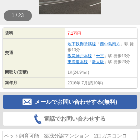
1 / 23
賃料
7.1万円
地下鉄御堂筋線
「
西中島南方
」駅 徒
歩10分
交通
阪急神戸本線
「
十三
」駅 徒歩13分
東海道本線
「
新大阪
」駅 徒歩23分
間取り(面積)
1K(24.94㎡)
築年月
2016年 7月(築10年)
メールでお問い合わせする(無料)
電話でお問い合わせする
ペット飼育可能 築浅分譲マンション 2口ガスコンロ