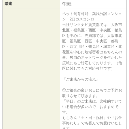
階建
9階建
ペット飼育可能 築浅分譲マンショ
ン 2口ガスコンロ
当社リンクナビ賃貸部では、大阪市
北区・福島区・西区・中央区・都島
区を中心に、売買部では、大阪市北
区・福島区・西区・中央区・都島
区・西淀川区・鶴見区・城東区・此
花区を中心に地域密着はもちろんの
事、独自のネットワークを生かした
広域にもご対応しております。（他
区に関してもご対応可能です）
『ご来店からの流れ』
①ご都合の良いお日にちでご予約お
取りさせて頂きます。
「平日」のご来店は、比較的すいて
いる場合が多いので、おすすめで
す。
もちろん「土・日・祝日」や「お仕
事終わり」でも喜んでお受けいたし
ます。