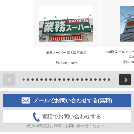
toto取扱 グルメ
業務スーパー 新大阪三国店
じ
約653
約784m／10分
前
メールでお問い合わせする(無料)
電話でお問い合わせする
現況の確認はお気軽にお問い合わせください。