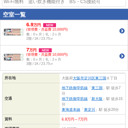
Wi-Fi無料 追い炊き機能付き BS・CS接続可
空室一覧
6.9
万
円
NEW
(管理費・共益費 10,000円)
敷：0ヶ月｜礼：2ヶ月
2階 / 1K / 23.75㎡
7
万
円
NEW
(管理費・共益費 10,000円)
敷：0ヶ月｜礼：2ヶ月
3階 / 1K / 23.75㎡
所在地
大阪府
大阪市淀川区
東三国
６丁目
地下鉄御堂筋線
「
東三国
」駅 徒歩7
分
交通
地下鉄御堂筋線
「
新大阪
」駅 徒歩15
分
東海道本線
「
東淀川
」駅 徒歩20分
賃料
6.9万円～7万円