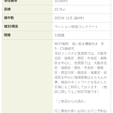
管理費等
10,000円
面積
23.75㎡
築年数
2021年 11月 (築4年)
種別/構造
マンション/鉄筋コンクリート
階建
11階建
Wi-Fi無料 追い炊き機能付き B
S・CS接続可
当社リンクナビ賃貸部では、大阪市
北区・福島区・西区・中央区・都島
区を中心に、売買部では、大阪市北
区・福島区・西区・中央区・都島
区・西淀川区・鶴見区・城東区・此
花区を中心に地域密着はもちろんの
事、独自のネットワークを生かした
広域にもご対応しております。（他
区に関してもご対応可能です）
『ご来店からの流れ』
①ご都合の良いお日にちでご予約お