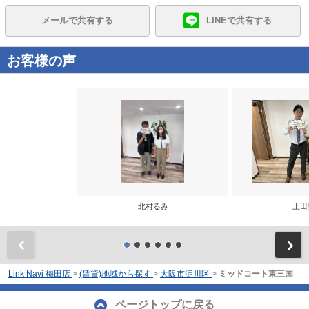
メールで共有する
LINEで共有する
お客様の声
北村るみ
上田
前
Link Navi 梅田店
>
(賃貸)地域から探す
>
大阪市淀川区
>
ミッドコート東三国
ページトップに戻る