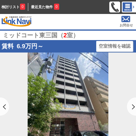
0
0
検討リスト
最近見た物件
お問合せ
ミッドコート東三国（
2
室）
賃料
6.9
万円～
空室情報を確認