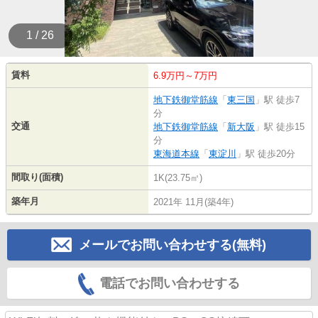
1 / 26
賃料
6.9万円～7万円
地下鉄御堂筋線
「
東三国
」駅 徒歩7
分
交通
地下鉄御堂筋線
「
新大阪
」駅 徒歩15
分
東海道本線
「
東淀川
」駅 徒歩20分
間取り(面積)
1K(23.75㎡)
築年月
2021年 11月(築4年)
メールでお問い合わせする(無料)
電話でお問い合わせする