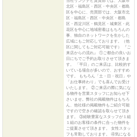
当社リンクナビ賃貸部では、大阪市
北区・福島区・西区・中央区・都島
区を中心に、売買部では、大阪市北
区・福島区・西区・中央区・都島
区・西淀川区・鶴見区・城東区・此
花区を中心に地域密着はもちろんの
事、独自のネットワークを生かした
広域にもご対応しております。（他
区に関してもご対応可能です） 『ご
来店からの流れ』 ①ご都合の良いお
日にちでご予約お取りさせて頂きま
す。 「平日」のご来店は、比較的す
いている場合が多いので、おすすめ
です。 もちろん「土・日・祝日」や
「お仕事終わり」でも喜んでお受け
いたします。 ②ご来店の際に気にな
る物件を営業スタッフにお知らせ下
さいませ。弊社の掲載物件はもちろ
ん、他社様の掲載物件もご紹介可能
ですので空きの確認を取らせて頂き
ます。 ③経験豊富なスタッフが１組
１組のお客様の条件に合った物件を
ご提案させて頂きます。 女性スタッ
フも常勤しております。 ④気になる