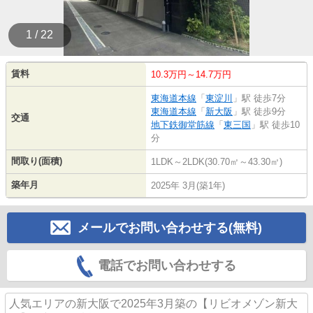
1 / 22
賃料
10.3万円～14.7万円
東海道本線
「
東淀川
」駅 徒歩7分
東海道本線
「
新大阪
」駅 徒歩9分
交通
地下鉄御堂筋線
「
東三国
」駅 徒歩10
分
間取り(面積)
1LDK～2LDK(30.70㎡～43.30㎡)
築年月
2025年 3月(築1年)
メールでお問い合わせする(無料)
電話でお問い合わせする
人気エリアの新大阪で2025年3月築の【リビオメゾン新大