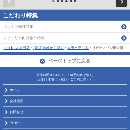
前
こだわり特集
ペット可物件特集
ファミリー向け物件特集
Link Navi 梅田店
>
(賃貸)地域から探す
>
大阪市淀川区
>
リビオメゾン新大阪
ページトップに戻る
営業時間:9：30～19：00(予約時は除く)
定休日:水曜日（祝日・ご予約は除く）
ホーム
会社概要
お問合せ
PCサイト