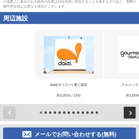
※地図上に表示される物件の位置は付近住所に所在することを表すものであり、実際の
物件所在地とは異なる場合がございます。
周辺施設
daiei(ダイエー) 東三国店
グルメシテ
約1181m／15分
約1183
前
メールでお問い合わせする(無料)