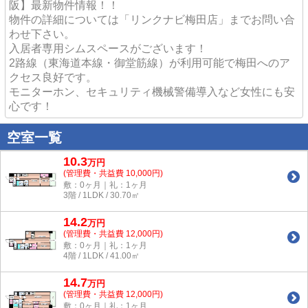
阪】最新物件情報！！
物件の詳細については「リンクナビ梅田店」までお問い合
わせ下さい。
入居者専用シムスペースがございます！
2路線（東海道本線・御堂筋線）が利用可能で梅田へのア
クセス良好です。
モニターホン、セキュリティ機械警備導入など女性にも安
心です！
空室一覧
10.3
万
円
(管理費・共益費 10,000円)
敷：0ヶ月｜礼：1ヶ月
3階 / 1LDK / 30.70㎡
14.2
万
円
(管理費・共益費 12,000円)
敷：0ヶ月｜礼：1ヶ月
4階 / 1LDK / 41.00㎡
14.7
万
円
(管理費・共益費 12,000円)
敷：0ヶ月｜礼：1ヶ月