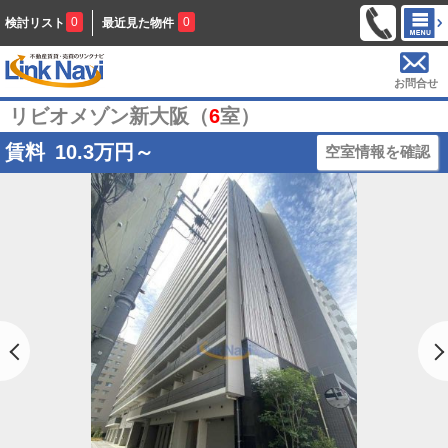
0
0
検討リスト
最近見た物件
お問合せ
リビオメゾン新大阪（
6
室）
賃料
10.3
万円～
空室情報を確認