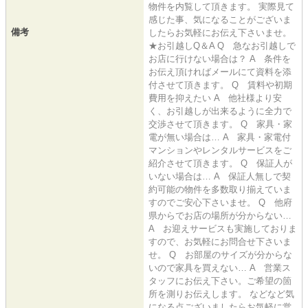
物件を内覧して頂きます。 実際見て
感じた事、気になることがございま
備考
したらお気軽にお伝え下さいませ。
★お引越しQ＆A Q 急なお引越しで
お店に行けない場合は？ A 条件を
お伝え頂ければメールにて資料を添
付させて頂きます。 Q 賃料や初期
費用を抑えたい A 他社様より安
く、お引越しが出来るように全力で
交渉させて頂きます。 Q 家具・家
電が無い場合は… A 家具・家電付
マンションやレンタルサービスをご
紹介させて頂きます。 Q 保証人が
いない場合は… A 保証人無しで契
約可能の物件を多数取り揃えていま
すのでご安心下さいませ。 Q 他府
県からでお店の場所が分からない…
A お迎えサービスも実施しておりま
すので、お気軽にお問合せ下さいま
せ。 Q お部屋のサイズが分からな
いので家具を買えない… A 営業ス
タッフにお伝え下さい。ご希望の箇
所を測りお伝えします。 などなど気
になる点ございましたらお気軽に営