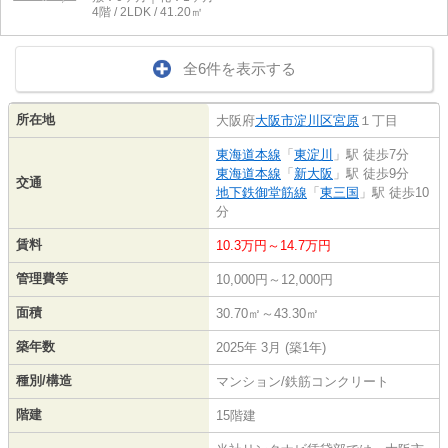
4階 / 2LDK / 41.20㎡
全6件を表示する
所在地
大阪府
大阪市淀川区
宮原
１丁目
東海道本線
「
東淀川
」駅 徒歩7分
東海道本線
「
新大阪
」駅 徒歩9分
交通
地下鉄御堂筋線
「
東三国
」駅 徒歩10
分
賃料
10.3万円～14.7万円
管理費等
10,000円～12,000円
面積
30.70㎡～43.30㎡
築年数
2025年 3月 (築1年)
種別/構造
マンション/鉄筋コンクリート
階建
15階建