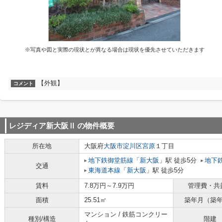
※写真や図と実際の現状とが異なる場合は現状を優先させていただきます
【外観】
コメント
レジディア新大阪Ⅱ
の物件概要
所在地
大阪府
大阪市淀川区
宮原
１丁目
地下鉄御堂筋線
「
新大阪
」駅 徒歩5分
地下
交通
東海道本線
「
新大阪
」駅 徒歩5分
賃料
7.8万円～7.9万円
管理費・共
面積
25.51㎡
築年月（築
マンション / 鉄筋コンクリー
種別/構造
階建