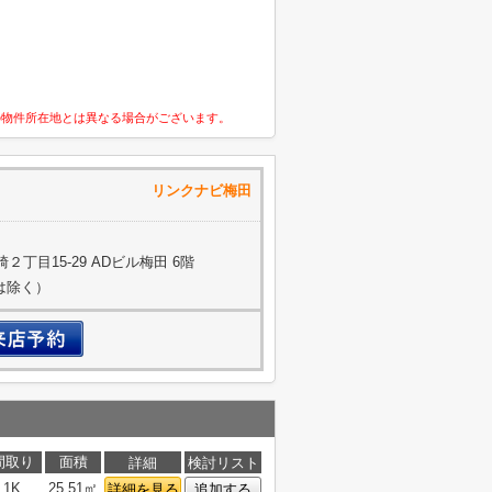
の物件所在地とは異なる場合がございます。
式会社 リンクナビ梅田
丁目15-29 ADビル梅田 6階
約は除く）
間取り
面積
詳細
検討リスト
1K
25.51㎡
詳細を見る
追加する