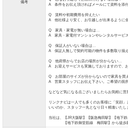
備考
A 条件をお伝え頂ければメールにて資料を添
Q 賃料や初期費用を抑えたい
A 他社様より安く、お引越しが出来るように
Q 家具・家電が無い場合は…
A 家具・家電付マンションやレンタルサービ
Q 保証人がいない場合は…
A 保証人無しで契約可能の物件を多数取り揃
Q 他府県からでお店の場所が分からない…
A お迎えサービスも実施しておりますので、
Q お部屋のサイズが分からないので家具を買
A 営業スタッフにお伝え下さい。ご希望の箇
などなど気になる点ございましたらお気軽に営
リンクナビは一人でも多くのお客様に「笑顔」
いいのか、スタッフ一丸となり日々精進いたし
当社は、【JR大阪駅】【阪急梅田駅】【地下
【地下鉄御堂筋線 梅田駅】から徒歩圏