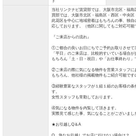
ト
当社リンクナビ賃貸部では、大阪市北区・福島
買部では、大阪市北区・福島区・西区・中央区
此花区を中心に地域密着はもちろんの事、独自
応しております。（他区に関してもご対応可能
『ご来店からの流れ』
①ご都合の良いお日にちでご予約お取りさせて
「平日」のご来店は、比較的すいている場合が
もちろん「土・日・祝日」や「お仕事終わり」
②ご来店の際に気になる物件を営業スタッフに
もちろん、他社様の掲載物件もご紹介可能です
③経験豊富なスタッフが１組１組のお客様の条
す。
女性スタッフも常勤しております。
④気になる物件を内覧して頂きます。
実際見て感じた事、気になることがございまし
★お引越しQ＆A
Q 急なお引越しでお店に行けない場合は？