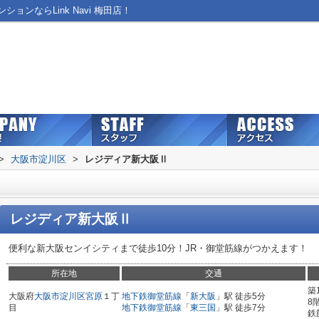
ンならLink Navi 梅田店！
>
大阪市淀川区
>
レジディア新大阪Ⅱ
レジディア新大阪Ⅱ
便利な新大阪センイシティまで徒歩10分！JR・御堂筋線がつかえます！
所在地
交通
築
大阪府
大阪市淀川区
宮原
１丁
地下鉄御堂筋線
「
新大阪
」駅 徒歩5分
8
目
地下鉄御堂筋線
「
東三国
」駅 徒歩7分
鉄