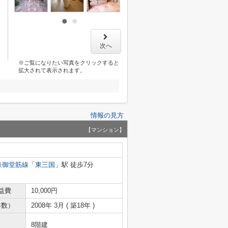
次へ
※ご覧になりたい写真をクリックすると
拡大されて表示されます。
情報の見方
【マンション】
鉄御堂筋線
「
東三国
」駅 徒歩7分
益費
10,000円
年数）
2008年 3月 ( 築18年 )
8階建