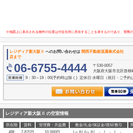
※地図上に表示される物件の位置は付近住所に所在することを表すものであり、実際
レジディア新大阪Ⅱ
へのお問い合わせは
関西不動産流通株
店まで
06-6755-4444
〒530-0057
大阪府大阪市北区曾根崎２
9：30～19：00(予約時は除く) 定休日:水曜日（祝日・ご予
レジディア新大阪Ⅱ
の空室情報
所在階
賃料
管理費・共益費
敷金/礼金/保証金/償却/敷引
4階
7.8万円
10,000円
/
/
/
/
1ヶ月
0ヶ月
-
-
-