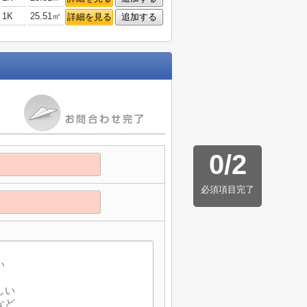
1K
25.51㎡
詳細を見る
追加する
0
/
2
必須項目完了
】