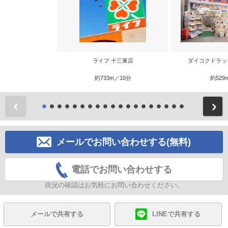
ライフ 十三東店
ダイコクドラッ
約733m／10分
約529
前
メールでお問い合わせする(無料)
電話でお問い合わせする
現況の確認はお気軽にお問い合わせください。
メールで共有する
LINEで共有する