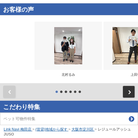
お客様の声
北村るみ
上田
前
こだわり特集
ペット可物件特集
Link Navi 梅田店
>
(賃貸)地域から探す
>
大阪市淀川区
>
レジュールアッシュ
JUSO