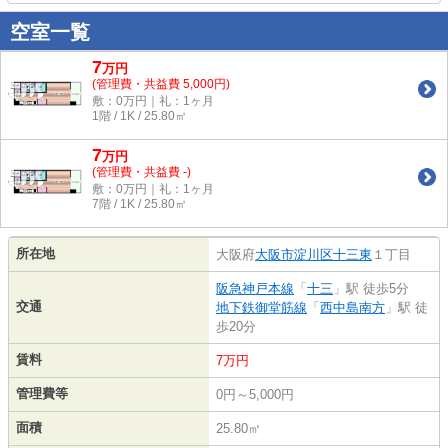
空室一覧
7
万
円
(管理費・共益費 5,000円)
敷：0万円｜礼：1ヶ月
1階 / 1K / 25.80㎡
7
万
円
(管理費・共益費 -)
敷：0万円｜礼：1ヶ月
7階 / 1K / 25.80㎡
所在地
大阪府
大阪市淀川区
十三東
１丁目
阪急神戸本線
「
十三
」駅 徒歩5分
交通
地下鉄御堂筋線
「
西中島南方
」駅 徒
歩20分
賃料
7万円
管理費等
0円～5,000円
面積
25.80㎡