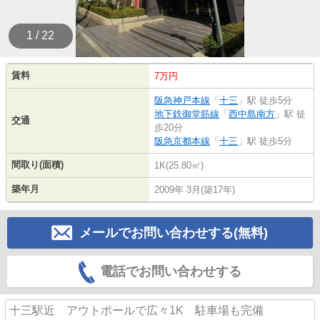
1 / 22
賃料
7万円
阪急神戸本線
「
十三
」駅 徒歩5分
地下鉄御堂筋線
「
西中島南方
」駅 徒
交通
歩20分
阪急京都本線
「
十三
」駅 徒歩5分
間取り(面積)
1K(25.80㎡)
築年月
2009年 3月(築17年)
メールでお問い合わせする(無料)
電話でお問い合わせする
十三駅近 アウトポールで広々1K 駐車場も完備