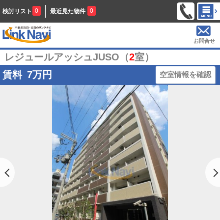
0
0
検討リスト
最近見た物件
お問合せ
レジュールアッシュJUSO（
2
室）
賃料
7
万円
空室情報を確認