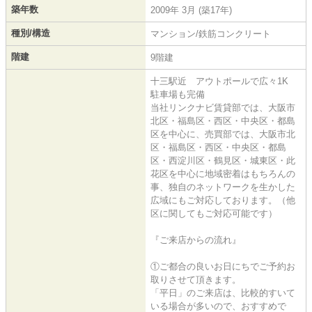
築年数
2009年 3月 (築17年)
種別/構造
マンション/鉄筋コンクリート
階建
9階建
十三駅近 アウトポールで広々1K
駐車場も完備
当社リンクナビ賃貸部では、大阪市
北区・福島区・西区・中央区・都島
区を中心に、売買部では、大阪市北
区・福島区・西区・中央区・都島
区・西淀川区・鶴見区・城東区・此
花区を中心に地域密着はもちろんの
事、独自のネットワークを生かした
広域にもご対応しております。（他
区に関してもご対応可能です）
『ご来店からの流れ』
①ご都合の良いお日にちでご予約お
取りさせて頂きます。
「平日」のご来店は、比較的すいて
いる場合が多いので、おすすめで