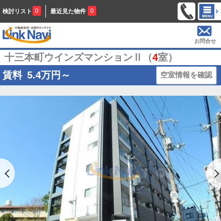
0
0
検討リスト
最近見た物件
お問合せ
十三本町ウインズマンションⅡ（
4
室）
賃料
5.4
万円～
空室情報を確認