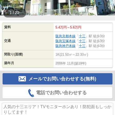
1 / 22
賃料
5.4万円～5.6万円
阪急京都本線
「
十三
」駅 徒歩3分
交通
阪急宝塚本線
「
十三
」駅 徒歩3分
阪急神戸本線
「
十三
」駅 徒歩3分
間取り(面積)
1K(21.50㎡～22.33㎡)
築年月
2006年 11月(築19年)
メールでお問い合わせする(無料)
電話でお問い合わせする
人気の十三エリア！TVモニターホンあり！防犯面もしっか
りしてます！