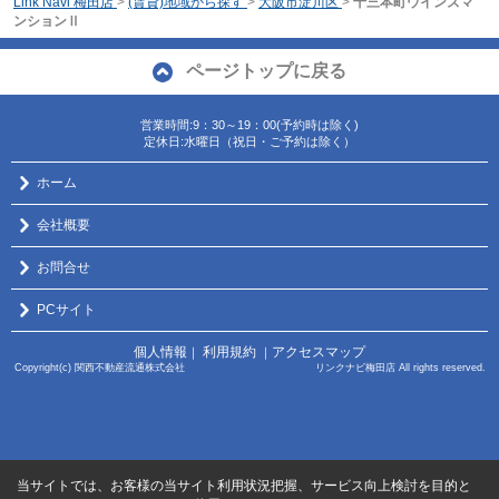
Link Navi 梅田店
>
(賃貸)地域から探す
>
大阪市淀川区
>
十三本町ウインズマ
ンションⅡ
ページトップに戻る
営業時間:9：30～19：00(予約時は除く)
定休日:水曜日（祝日・ご予約は除く）
ホーム
会社概要
お問合せ
PCサイト
個人情報
利用規約
アクセスマップ
｜
｜
Copyright(c) 関西不動産流通株式会社 リンクナビ梅田店 All rights reserved.
当サイトでは、お客様の当サイト利用状況把握、サービス向上検討を目的と