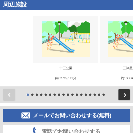
周辺施設
十三公園
三津屋
約827m／11分
約1306
前
メールでお問い合わせする(無料)
電話でお問い合わせする