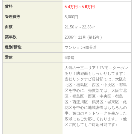
賃料
5.4万円～5.6万円
管理費等
8,000円
面積
21.50㎡～22.33㎡
築年数
2006年 11月 (築19年)
種別/構造
マンション/鉄骨造
階建
6階建
人気の十三エリア！TVモニターホン
あり！防犯面もしっかりしてます！
当社リンクナビ賃貸部では、大阪市
北区・福島区・西区・中央区・都島
区を中心に、売買部では、大阪市北
区・福島区・西区・中央区・都島
区・西淀川区・鶴見区・城東区・此
花区を中心に地域密着はもちろんの
事、独自のネットワークを生かした
広域にもご対応しております。（他
区に関してもご対応可能です）