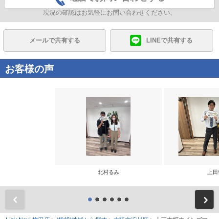
現況の確認はお気軽にお問い合わせください。
メールで共有する
LINEで共有する
お客様の声
北村るみ
上田
前