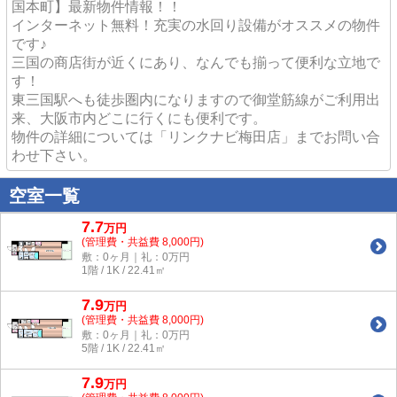
国本町】最新物件情報！！
インターネット無料！充実の水回り設備がオススメの物件
です♪
三国の商店街が近くにあり、なんでも揃って便利な立地で
す！
東三国駅へも徒歩圏内になりますので御堂筋線がご利用出
来、大阪市内どこに行くにも便利です。
物件の詳細については「リンクナビ梅田店」までお問い合
わせ下さい。
空室一覧
7.7
万
円
(管理費・共益費 8,000円)
敷：0ヶ月｜礼：0万円
1階 / 1K / 22.41㎡
7.9
万
円
(管理費・共益費 8,000円)
敷：0ヶ月｜礼：0万円
5階 / 1K / 22.41㎡
7.9
万
円