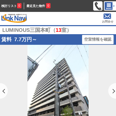
0
0
検討リスト
最近見た物件
お問合せ
LUMINOUS三国本町（
13
室）
賃料
7.7
万円～
空室情報を確認