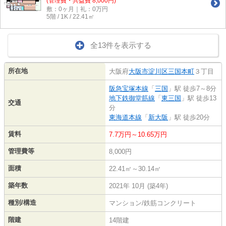
(管理費・共益費 8,000円)
敷：0ヶ月｜礼：0万円
5階 / 1K / 22.41㎡
全13件を表示する
所在地
大阪府
大阪市淀川区
三国本町
３丁目
阪急宝塚本線
「
三国
」駅 徒歩7～8分
地下鉄御堂筋線
「
東三国
」駅 徒歩13
交通
分
東海道本線
「
新大阪
」駅 徒歩20分
賃料
7.7万円～10.65万円
管理費等
8,000円
面積
22.41㎡～30.14㎡
築年数
2021年 10月 (築4年)
種別/構造
マンション/鉄筋コンクリート
階建
14階建