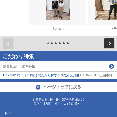
北村るみ
上田
前
こだわり特集
敷金礼金0円物件特集
Link Navi 梅田店
>
(賃貸)地域から探す
>
大阪市淀川区
>
LUMINOUS三国本町
ページトップに戻る
営業時間:9：30～19：00(予約時は除く)
定休日:水曜日（祝日・ご予約は除く）
ホーム