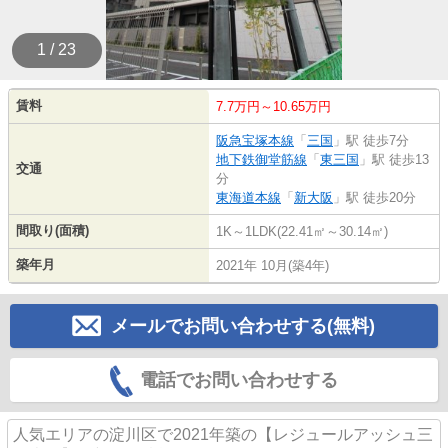
1 / 23
賃料
7.7万円～10.65万円
阪急宝塚本線
「
三国
」駅 徒歩7分
地下鉄御堂筋線
「
東三国
」駅 徒歩13
交通
分
東海道本線
「
新大阪
」駅 徒歩20分
間取り(面積)
1K～1LDK(22.41㎡～30.14㎡)
築年月
2021年 10月(築4年)
メールでお問い合わせする(無料)
電話でお問い合わせする
人気エリアの淀川区で2021年築の【レジュールアッシュ三