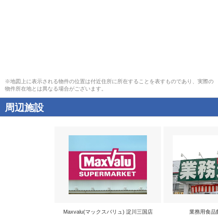
※地図上に表示される物件の位置は付近住所に所在することを表すものであり、実際の
物件所在地とは異なる場合がございます。
周辺施設
Maxvalu(マックスバリュ) 淀川三国店
業務用食品