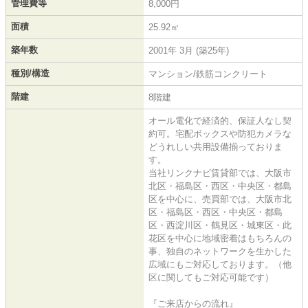
管理費等
8,000円
面積
25.92㎡
築年数
2001年 3月 (築25年)
種別/構造
マンション/鉄筋コンクリート
階建
8階建
オール電化で経済的、保証人なし契
約可。宅配ボックスや防犯カメラな
どうれしい共用設備揃っておりま
す。
当社リンクナビ賃貸部では、大阪市
北区・福島区・西区・中央区・都島
区を中心に、売買部では、大阪市北
区・福島区・西区・中央区・都島
区・西淀川区・鶴見区・城東区・此
花区を中心に地域密着はもちろんの
事、独自のネットワークを生かした
広域にもご対応しております。（他
区に関してもご対応可能です）
『ご来店からの流れ』