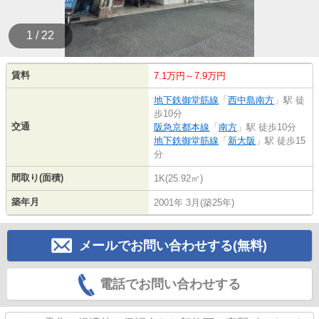
1 / 22
賃料
7.1万円～7.9万円
地下鉄御堂筋線
「
西中島南方
」駅 徒
歩10分
交通
阪急京都本線
「
南方
」駅 徒歩10分
地下鉄御堂筋線
「
新大阪
」駅 徒歩15
分
間取り(面積)
1K(25.92㎡)
築年月
2001年 3月(築25年)
メールでお問い合わせする(無料)
電話でお問い合わせする