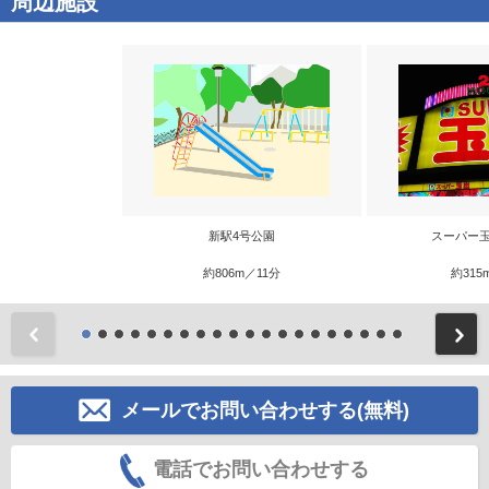
周辺施設
新駅4号公園
スーパー玉
約806m／11分
約315
前
メールでお問い合わせする(無料)
電話でお問い合わせする