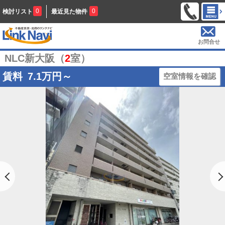
0
0
検討リスト
最近見た物件
お問合せ
NLC新大阪（
2
室）
賃料
7.1
万円～
空室情報を確認