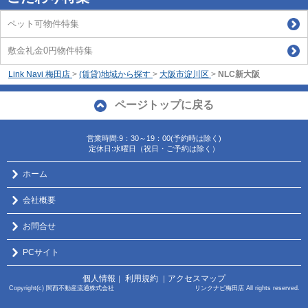
ペット可物件特集
敷金礼金0円物件特集
Link Navi 梅田店
>
(賃貸)地域から探す
>
大阪市淀川区
>
NLC新大阪
ページトップに戻る
営業時間:9：30～19：00(予約時は除く)
定休日:水曜日（祝日・ご予約は除く）
ホーム
会社概要
お問合せ
PCサイト
個人情報
利用規約
アクセスマップ
｜
｜
Copyright(c) 関西不動産流通株式会社 リンクナビ梅田店 All rights reserved.