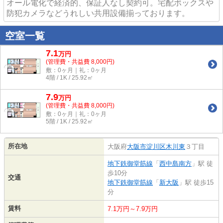
オール電化で経済的、保証人なし契約可。宅配ボックスや
防犯カメラなどうれしい共用設備揃っております。
空室一覧
7.1
万
円
(管理費・共益費 8,000円)
敷：0ヶ月｜礼：0ヶ月
4階 / 1K / 25.92㎡
7.9
万
円
(管理費・共益費 8,000円)
敷：0ヶ月｜礼：0ヶ月
5階 / 1K / 25.92㎡
所在地
大阪府
大阪市淀川区
木川東
３丁目
地下鉄御堂筋線
「
西中島南方
」駅 徒
歩10分
交通
地下鉄御堂筋線
「
新大阪
」駅 徒歩15
分
賃料
7.1万円～7.9万円