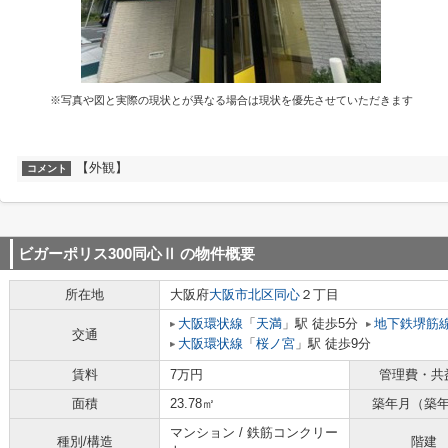
※写真や図と実際の現状とが異なる場合は現状を優先させていただきます
【外観】
コメント
ビガーポリス300同心Ⅱ
の物件概要
所在地
大阪府
大阪市北区
同心
２丁目
大阪環状線
「
天満
」駅 徒歩5分
地下鉄堺筋
交通
大阪環状線
「
桜ノ宮
」駅 徒歩9分
賃料
7万円
管理費・共
面積
23.78㎡
築年月（築
マンション / 鉄筋コンクリー
種別/構造
階建