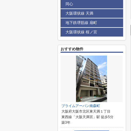
同心
大阪環状線 天満
地下鉄堺筋線 扇町
大阪環状線 桜ノ宮
おすすめ物件
プライムアーバン南森町
大阪府大阪市北区東天満１丁目
東西線「大阪天満宮」駅 徒歩5分
築3年