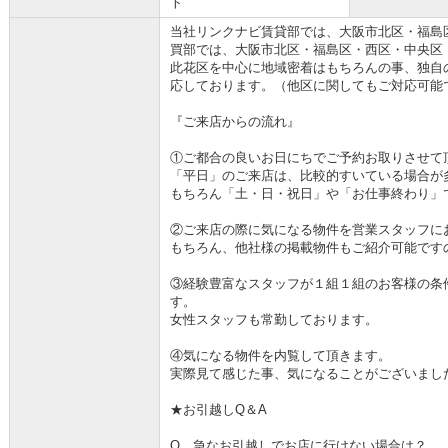
ト
当社リンクナビ賃貸部では、大阪市北区・福島
買部では、大阪市北区・福島区・西区・中央区
此花区を中心に地域密着はもちろんの事、独自
応しております。（他区に関してもご対応可能
『ご来店からの流れ』
①ご都合の良いお日にちでご予約お取りさせて
「平日」のご来店は、比較的すいている場合が
もちろん「土・日・祝日」や「お仕事終わり」
②ご来店の際に気になる物件を営業スタッフに
もちろん、他社様の掲載物件もご紹介可能です
③経験豊富なスタッフが１組１組のお客様の条
す。
女性スタッフも常勤しております。
④気になる物件を内覧して頂きます。
実際見て感じた事、気になることがございまし
★お引越しQ＆A
Q 急なお引越しでお店に行けない場合は？