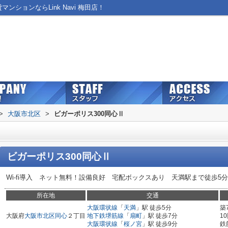
ションならLink Navi 梅田店！
>
大阪市北区
>
ビガーポリス300同心Ⅱ
ビガーポリス300同心Ⅱ
Wi-fi導入 ネット無料！設備良好 宅配ボックスあり 天満駅まで徒歩5分
所在地
交通
大阪環状線
「
天満
」駅 徒歩5分
築
大阪府
大阪市北区
同心
２丁目
地下鉄堺筋線
「
扇町
」駅 徒歩7分
1
大阪環状線
「
桜ノ宮
」駅 徒歩9分
鉄