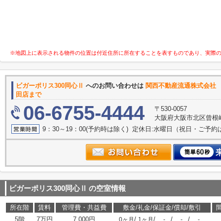
※地図上に表示される物件の位置は付近住所に所在することを表すものであり、実際
ビガーポリス300同心Ⅱ
へのお問い合わせは
関西不動産流通
田店まで
06-6755-4444
〒530-0057
大阪府大阪市北区曾根崎２
9：30～19：00(予約時は除く) 定休日:水曜日（祝日・ご予
ビガーポリス300同心Ⅱ
の空室情報
所在階
賃料
管理費・共益費
敷金/礼金/保証金/償却/敷引
5階
7万円
7,000円
/
/
/
/
0ヶ月
1ヶ月
-
-
-