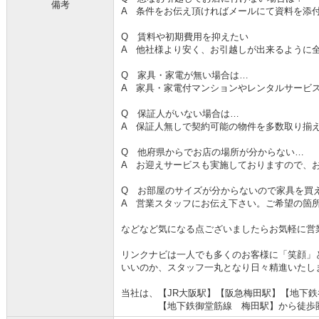
備考
A 条件をお伝え頂ければメールにて資料を添
Q 賃料や初期費用を抑えたい
A 他社様より安く、お引越しが出来るように
Q 家具・家電が無い場合は…
A 家具・家電付マンションやレンタルサービ
Q 保証人がいない場合は…
A 保証人無しで契約可能の物件を多数取り揃
Q 他府県からでお店の場所が分からない…
A お迎えサービスも実施しておりますので、
Q お部屋のサイズが分からないので家具を買
A 営業スタッフにお伝え下さい。ご希望の箇
などなど気になる点ございましたらお気軽に営
リンクナビは一人でも多くのお客様に「笑顔」
いいのか、スタッフ一丸となり日々精進いたし
当社は、【JR大阪駅】【阪急梅田駅】【地下
【地下鉄御堂筋線 梅田駅】から徒歩圏