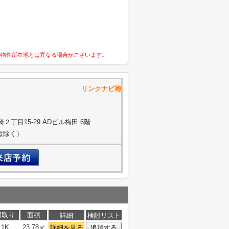
の物件所在地とは異なる場合がございます。
株式会社 リンクナビ梅
丁目15-29 ADビル梅田 6階
約は除く）
間取り
面積
詳細
検討リスト
1K
23.78㎡
詳細を見る
追加する