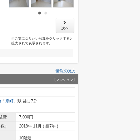
次へ
※ご覧になりたい写真をクリックすると
拡大されて表示されます。
情報の見方
【マンション】
線
「
扇町
」駅 徒歩7分
益費
7,000円
年数）
2018年 11月 ( 築7年 )
10階建