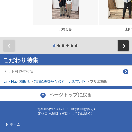
北村るみ
上田
前
こだわり特集
ペット可物件特集
Link Navi 梅田店
>
(賃貸)地域から探す
>
大阪市北区
>
プリエ梅田
ページトップに戻る
営業時間:9：30～19：00(予約時は除く)
定休日:水曜日（祝日・ご予約は除く）
ホーム