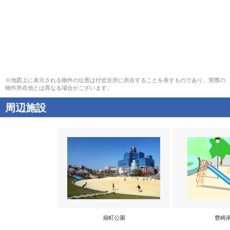
※地図上に表示される物件の位置は付近住所に所在することを表すものであり、実際の
物件所在地とは異なる場合がございます。
周辺施設
扇町公園
豊崎