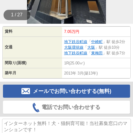
1 / 27
賃料
7.05万円
地下鉄谷町線
「
中崎町
」駅 徒歩2分
交通
大阪環状線
「
大阪
」駅 徒歩10分
地下鉄谷町線
「
東梅田
」駅 徒歩7分
間取り(面積)
1R(25.00㎡)
築年月
2013年 3月(築13年)
メールでお問い合わせする(無料)
電話でお問い合わせする
インターネット無料！犬・猫飼育可能！当社募集窓口のマ
ンションです！