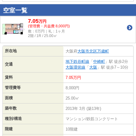
空室一覧
7.05
万
円
(管理費・共益費 8,000円)
敷：0万円｜礼：1ヶ月
2階 / 1R / 25.00㎡
所在地
大阪府
大阪市北区
万歳町
地下鉄谷町線
「
中崎町
」駅 徒歩2分
交通
大阪環状線
「
大阪
」駅 徒歩7～10分
賃料
7.05万円
管理費等
8,000円
面積
25.00㎡
築年数
2013年 3月 (築13年)
種別/構造
マンション/鉄筋コンクリート
階建
10階建