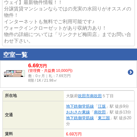
ウェイ】最新物件情報！！
分譲賃貸マンションならではの充実の水回りがオススメの
物件！
インターネットも無料でご利用可能です♪
ウォークインクローゼットがあり収納力あり！
物件の詳細については「リンクナビ梅田店」までお問い合
わせ下さい。
空室一覧
6.69
万
円
(管理費・共益費 10,000円)
敷：0ヶ月｜礼：7.69万円
8階 / 1K / 21.98㎡
所在地
大阪府
吹田市
南吹田
５丁目
地下鉄御堂筋線
「
江坂
」駅 徒歩9分
おおさか東線
「
南吹田
」駅 徒歩13分
交通
地下鉄御堂筋線
「
東三国
」駅 徒歩20
分
賃料
6.69万円