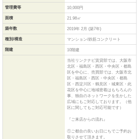
管理費等
10,000円
面積
21.98㎡
築年数
2019年 2月 (築7年)
種別/構造
マンション/鉄筋コンクリート
階建
10階建
当社リンクナビ賃貸部では、大阪市
北区・福島区・西区・中央区・都島
区を中心に、売買部では、大阪市北
区・福島区・西区・中央区・都島
区・西淀川区・鶴見区・城東区・此
花区を中心に地域密着はもちろんの
事、独自のネットワークを生かした
広域にもご対応しております。（他
区に関してもご対応可能です）
『ご来店からの流れ』
①ご都合の良いお日にちでご予約お
取りさせて頂きます。