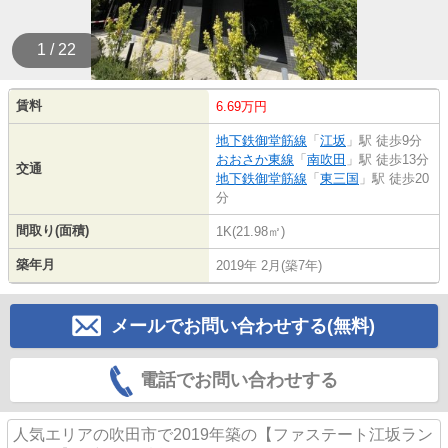
1 / 22
賃料
6.69万円
地下鉄御堂筋線
「
江坂
」駅 徒歩9分
おおさか東線
「
南吹田
」駅 徒歩13分
交通
地下鉄御堂筋線
「
東三国
」駅 徒歩20
分
間取り(面積)
1K(21.98㎡)
築年月
2019年 2月(築7年)
メールでお問い合わせする(無料)
電話でお問い合わせする
人気エリアの吹田市で2019年築の【ファステート江坂ラン