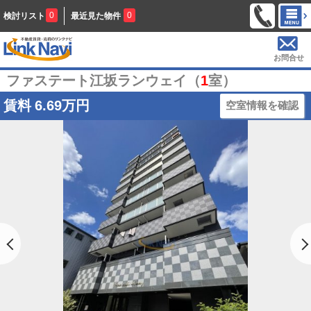
0
0
検討リスト
最近見た物件
お問合せ
ファステート江坂ランウェイ（
1
室）
賃料
6.69万円
空室情報を確認