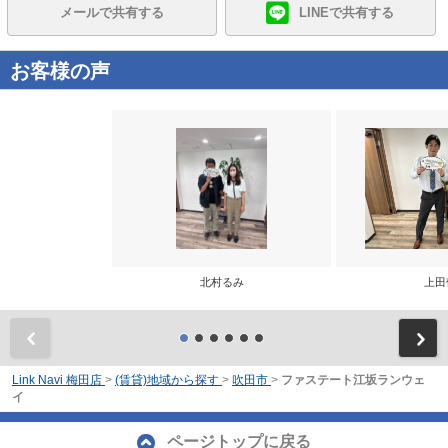
メールで共有する
LINEで共有する
お客様の声
北村るみ
上田
前
Link Navi 梅田店
>
(賃貸)地域から探す
>
吹田市
>
ファステート江坂ランウェ
イ
ページトップに戻る