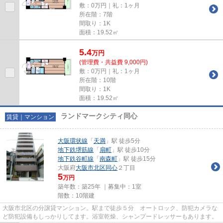
敷：0万円｜礼：1ヶ月
所在階：7階
間取り：1K
面積：19.52㎡
5.4
万
円
(管理費・共益費 9,000円)
敷：0万円｜礼：1ヶ月
所在階：10階
間取り：1K
面積：19.52㎡
ランドマークシティ同心
賃貸｜マンション
大阪環状線
「
天満
」駅 徒歩5分
地下鉄堺筋線
「
扇町
」駅 徒歩10分
地下鉄谷町線
「
南森町
」駅 徒歩15分
大阪府
大阪市北区
同心
２丁目
5
万円
築年数：築25年 ｜募集中：
1室
階数：10階建
大阪市北区の分譲貸マンション。駅まで徒歩５分 オートロック、防犯カメラな
ど防犯設備もしっかりしてます。浴室乾燥、シャンプードレッサーもあります。