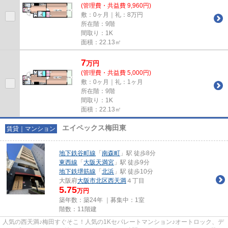
(管理費・共益費 9,960円)
敷：0ヶ月｜礼：8万円
所在階：9階
間取り：1K
面積：22.13㎡
7
万
円
(管理費・共益費 5,000円)
敷：0ヶ月｜礼：1ヶ月
所在階：9階
間取り：1K
面積：22.13㎡
エイペックス梅田東
賃貸｜マンション
地下鉄谷町線
「
南森町
」駅 徒歩8分
東西線
「
大阪天満宮
」駅 徒歩9分
地下鉄堺筋線
「
北浜
」駅 徒歩10分
大阪府
大阪市北区
西天満
４丁目
5.75
万円
築年数：築24年 ｜募集中：
1室
階数：11階建
人気の西天満♪梅田すぐそこ！人気の1Kセパレートマンション♪オートロック、デ