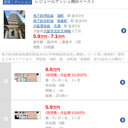
レジュールアッシュ梅田イースト
賃貸｜マンション
地下鉄堺筋線
「
扇町
」駅 徒歩3分
地下鉄谷町線
「
南森町
」駅 徒歩3分
大阪環状線
「
天満
」駅 徒歩5分
大阪府
大阪市北区
天神橋
３丁目
5.9
7.1
万円～
万円
築年数：築20年 ｜募集中：
3室
階数：15階建
地下鉄谷町線南森町駅徒歩4分/天神橋筋商店街に隣接していて買い物便利！便利
な２ＷＡＹアクセス、堺筋線「扇町」駅、谷町線「南森町」駅が徒歩５分圏内！
6.5
万
円
(管理費・共益費 10,000円)
敷：0ヶ月｜礼：1ヶ月
所在階：4階
間取り：1K
面積：24.08㎡
5.9
万
円
(管理費・共益費 9,000円)
敷：0ヶ月｜礼：1ヶ月
所在階：6階