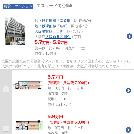
エスリード同心第5
賃貸｜マンション
地下鉄谷町線
「
南森町
」駅 徒歩7分
地下鉄堺筋線
「
扇町
」駅 徒歩7分
大阪環状線
「
天満
」駅 徒歩7分
大阪府
大阪市北区
同心
１丁目
5.7
5.9
万円～
万円
築年数：築23年 ｜募集中：
2室
階数：10階建
北区の設備充実の分譲賃貸マンション。セキュリティ面も安心。ビジネスマンに
人気の南森町エリア☆最寄り駅はＪＲ東西線 大阪天満宮駅になりますが、ＪＲ
環状線 天満駅も徒歩圏内です...
5.7
万
円
(管理費・共益費 7,000円)
敷：0万円｜礼：1ヶ月
所在階：2階
間取り：1K
面積：21.70㎡
5.9
万
円
(管理費・共益費 5,000円)
敷：0万円｜礼：1ヶ月
所在階：8階