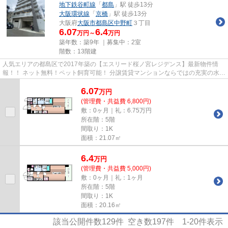
地下鉄谷町線
「
都島
」駅 徒歩13分
大阪環状線
「
京橋
」駅 徒歩13分
大阪府
大阪市都島区
中野町
３丁目
6.07
6.4
万円～
万円
築年数：築9年 ｜募集中：
2室
階数：13階建
人気エリアの都島区で2017年築の【エスリード桜ノ宮レジデンス】最新物件情
報！！ ネット無料！ペット飼育可能！ 分譲賃貸マンションならではの充実の水回
り設備がオススメの物件です♪...
6.07
万
円
(管理費・共益費 6,800円)
敷：0ヶ月｜礼：6.75万円
所在階：5階
間取り：1K
面積：21.07㎡
6.4
万
円
(管理費・共益費 5,000円)
敷：0ヶ月｜礼：1ヶ月
所在階：5階
間取り：1K
面積：20.16㎡
該当公開件数
129
件 空き数
197
件
1-20
件表示