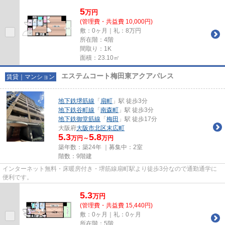
5
万
円
(管理費・共益費 10,000円)
敷：0ヶ月｜礼：8万円
所在階：4階
間取り：1K
面積：23.10㎡
エステムコート梅田東アクアパレス
賃貸｜マンション
地下鉄堺筋線
「
扇町
」駅 徒歩3分
地下鉄谷町線
「
南森町
」駅 徒歩3分
地下鉄御堂筋線
「
梅田
」駅 徒歩17分
大阪府
大阪市北区
末広町
5.3
5.8
万円～
万円
築年数：築24年 ｜募集中：
2室
階数：9階建
インターネット無料・床暖房付き・堺筋線扇町駅より徒歩3分なので通勤通学に
便利です。
5.3
万
円
(管理費・共益費 15,440円)
敷：0ヶ月｜礼：0ヶ月
所在階：5階