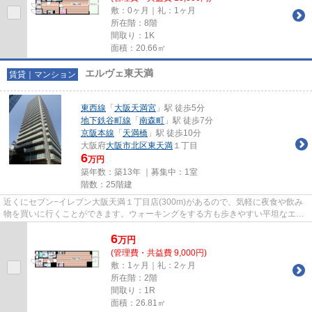
敷：0ヶ月｜礼：1ヶ月
所在階：8階
間取り：1K
面積：20.66㎡
エルヴェ東天満
賃貸｜マンション
東西線
「
大阪天満宮
」駅 徒歩5分
地下鉄谷町線
「
南森町
」駅 徒歩7分
京阪本線
「
天満橋
」駅 徒歩10分
大阪府
大阪市北区
東天満
１丁目
6
万円
築年数：築13年 ｜募集中：
1室
階数：25階建
近くにセブン−イレブン大阪天満１丁目店(300m)があるので、気軽に夜食や飲み
物を買いに行くことができます。ウォーキングをする方も歩きやすい平坦なエリ
アです。駅までの徒歩も楽チン...
6
万
円
(管理費・共益費 9,000円)
敷：1ヶ月｜礼：2ヶ月
所在階：2階
間取り：1R
面積：26.81㎡