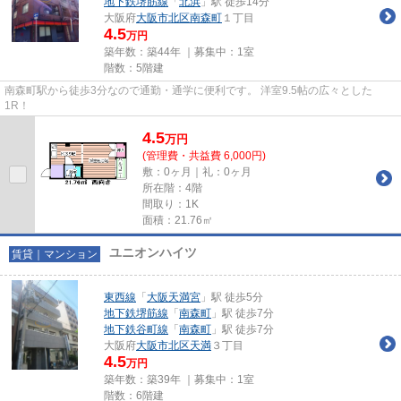
地下鉄堺筋線
「
北浜
」駅 徒歩14分
大阪府
大阪市北区
南森町
１丁目
4.5
万円
築年数：築44年 ｜募集中：
1室
階数：5階建
南森町駅から徒歩3分なので通勤・通学に便利です。 洋室9.5帖の広々とした
1R！
4.5
万
円
(管理費・共益費 6,000円)
敷：0ヶ月｜礼：0ヶ月
所在階：4階
間取り：1K
面積：21.76㎡
ユニオンハイツ
賃貸｜マンション
東西線
「
大阪天満宮
」駅 徒歩5分
地下鉄堺筋線
「
南森町
」駅 徒歩7分
地下鉄谷町線
「
南森町
」駅 徒歩7分
大阪府
大阪市北区
天満
３丁目
4.5
万円
築年数：築39年 ｜募集中：
1室
階数：6階建