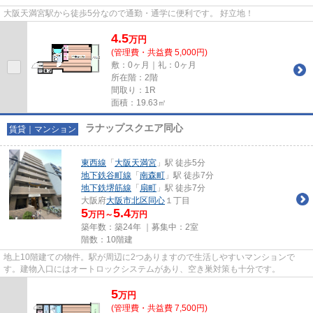
大阪天満宮駅から徒歩5分なので通勤・通学に便利です。 好立地！
4.5
万
円
(管理費・共益費 5,000円)
敷：0ヶ月｜礼：0ヶ月
所在階：2階
間取り：1R
面積：19.63㎡
ラナップスクエア同心
賃貸｜マンション
東西線
「
大阪天満宮
」駅 徒歩5分
地下鉄谷町線
「
南森町
」駅 徒歩7分
地下鉄堺筋線
「
扇町
」駅 徒歩7分
大阪府
大阪市北区
同心
１丁目
5
5.4
万円～
万円
築年数：築24年 ｜募集中：
2室
階数：10階建
地上10階建ての物件。駅が周辺に2つありますので生活しやすいマンションで
す。建物入口にはオートロックシステムがあり、空き巣対策も十分です。
5
万
円
(管理費・共益費 7,500円)