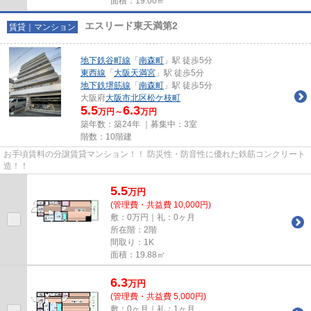
面積：19.00㎡
エスリード東天満第2
賃貸｜マンション
地下鉄谷町線
「
南森町
」駅 徒歩5分
東西線
「
大阪天満宮
」駅 徒歩5分
地下鉄堺筋線
「
南森町
」駅 徒歩5分
大阪府
大阪市北区
松ケ枝町
5.5
6.3
万円～
万円
築年数：築24年 ｜募集中：
3室
階数：10階建
お手頃賃料の分譲賃貸マンション！！ 防災性・防音性に優れた鉄筋コンクリート
造！！
5.5
万
円
(管理費・共益費 10,000円)
敷：0万円｜礼：0ヶ月
所在階：2階
間取り：1K
面積：19.88㎡
6.3
万
円
(管理費・共益費 5,000円)
敷：0ヶ月｜礼：1ヶ月