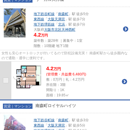
地下鉄谷町線
「
南森町
」駅 徒歩5分
東西線
「
大阪天満宮
」駅 徒歩7分
地下鉄堺筋線
「
北浜
」駅 徒歩7分
大阪府
大阪市北区
天神西町
4.2
万円
築年数：築28年 ｜募集中：
1室
階数：10階建 地下1階
女性も安心オートロックが付いてるので防犯設備充実！ 南森町駅から徒歩圏内な
ので通勤・通学に便利です。
4.2
万
円
(管理費・共益費 6,480円)
敷：0万円｜礼：4.2万円
所在階：3階
間取り：1K
面積：19.85㎡
南森町ロイヤルハイツ
賃貸｜マンション
地下鉄谷町線
「
南森町
」駅 徒歩3分
東西線
「
大阪天満宮
」駅 徒歩5分