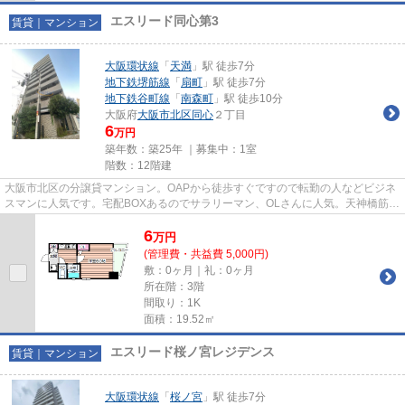
エスリード同心第3
賃貸｜マンション
大阪環状線
「
天満
」駅 徒歩7分
地下鉄堺筋線
「
扇町
」駅 徒歩7分
地下鉄谷町線
「
南森町
」駅 徒歩10分
大阪府
大阪市北区
同心
２丁目
6
万円
築年数：築25年 ｜募集中：
1室
階数：12階建
大阪市北区の分譲貸マンション。OAPから徒歩すぐですので転勤の人などビジネ
スマンに人気です。宅配BOXあるのでサラリーマン、OLさんに人気。天神橋筋商
店街で毎日楽しい新生活はいか...
6
万
円
(管理費・共益費 5,000円)
敷：0ヶ月｜礼：0ヶ月
所在階：3階
間取り：1K
面積：19.52㎡
エスリード桜ノ宮レジデンス
賃貸｜マンション
大阪環状線
「
桜ノ宮
」駅 徒歩7分