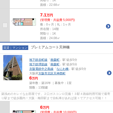
間取り：1K
面積：22.68㎡
7.1
万
円
(管理費・共益費 5,000円)
敷：0ヶ月｜礼：1ヶ月
所在階：14階
間取り：1K
面積：24.08㎡
プレミアムコート天神橋
賃貸｜マンション
地下鉄谷町線
「
南森町
」駅 徒歩5分
地下鉄堺筋線
「
南森町
」駅 徒歩5分
京阪電鉄中之島線
「
なにわ橋
」駅 徒歩5分
大阪府
大阪市北区
天神西町
6
万円
築年数：築16年 ｜募集中：
1室
階数：13階建
築浅めのキレイなお部屋です。２口ガスコンロ完備！３駅４路線利用可能で最寄
り駅まで徒歩圏内！大阪・梅田駅まで自転車があれば楽々でアクセス可能！！
6
万
円
(管理費・共益費 10,000円)