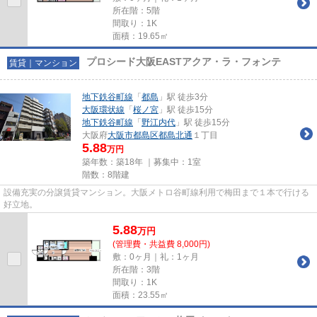
所在階：5階
間取り：1K
面積：19.65㎡
プロシード大阪EASTアクア・ラ・フォンテ
賃貸｜マンション
地下鉄谷町線
「
都島
」駅 徒歩3分
大阪環状線
「
桜ノ宮
」駅 徒歩15分
地下鉄谷町線
「
野江内代
」駅 徒歩15分
大阪府
大阪市都島区
都島北通
１丁目
5.88
万円
築年数：築18年 ｜募集中：
1室
階数：8階建
設備充実の分譲賃貸マンション。大阪メトロ谷町線利用で梅田まで１本で行ける
好立地。
5.88
万
円
(管理費・共益費 8,000円)
敷：0ヶ月｜礼：1ヶ月
所在階：3階
間取り：1K
面積：23.55㎡