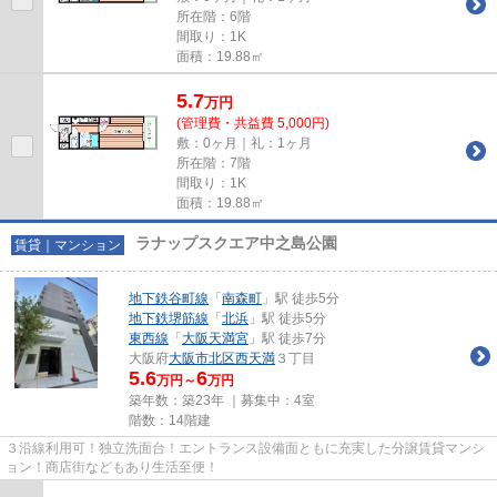
所在階：6階
間取り：1K
面積：19.88㎡
5.7
万
円
(管理費・共益費 5,000円)
敷：0ヶ月｜礼：1ヶ月
所在階：7階
間取り：1K
面積：19.88㎡
ラナップスクエア中之島公園
賃貸｜マンション
地下鉄谷町線
「
南森町
」駅 徒歩5分
地下鉄堺筋線
「
北浜
」駅 徒歩5分
東西線
「
大阪天満宮
」駅 徒歩7分
大阪府
大阪市北区
西天満
３丁目
5.6
6
万円～
万円
築年数：築23年 ｜募集中：
4室
階数：14階建
３沿線利用可！独立洗面台！エントランス設備面ともに充実した分譲賃貸マンシ
ョン！商店街などもあり生活至便！