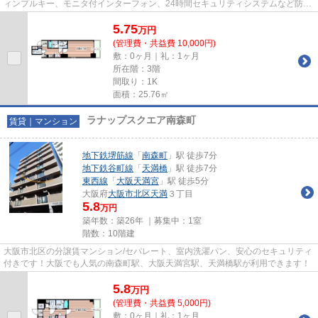
ィンプルキー、モニタ付インターフォン、24時間セキュリティシステムなど防犯
面も安心！宅配BOXや脱衣所完備
5.75
万
円
(管理費・共益費 10,000円)
敷：0ヶ月｜礼：1ヶ月
所在階：3階
間取り：1K
面積：25.76㎡
ラナップスクエア南森町
賃貸｜マンション
地下鉄堺筋線
「
南森町
」駅 徒歩7分
地下鉄谷町線
「
天満橋
」駅 徒歩7分
東西線
「
大阪天満宮
」駅 徒歩5分
大阪府
大阪市北区
天満
３丁目
5.8
万円
築年数：築26年 ｜募集中：
1室
階数：10階建
大阪市北区の分譲賃マンション/セパレート、室内洗濯パン、安心のセキュリティ
付きです！大阪でも人気の南森町駅、大阪天満宮駅、天満橋駅が利用できます！
5.8
万
円
(管理費・共益費 5,000円)
敷：0ヶ月｜礼：1ヶ月