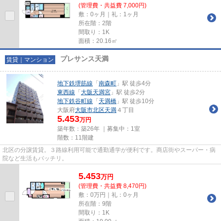
(管理費・共益費 7,000円)
敷：0ヶ月｜礼：1ヶ月
所在階：2階
間取り：1K
面積：20.16㎡
プレサンス天満
賃貸｜マンション
地下鉄堺筋線
「
南森町
」駅 徒歩4分
東西線
「
大阪天満宮
」駅 徒歩2分
地下鉄谷町線
「
天満橋
」駅 徒歩10分
大阪府
大阪市北区
天満
４丁目
5.453
万円
築年数：築26年 ｜募集中：
1室
階数：11階建
北区の分譲賃貸。３路線利用可能で通勤通学が便利です。商店街やスーパー・病
院など生活もバッチリ。
5.453
万
円
(管理費・共益費 8,470円)
敷：0万円｜礼：0ヶ月
所在階：9階
間取り：1K