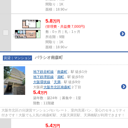
間取り：1K
面積：18.90㎡
5.8
万
円
(管理費・共益費 7,000円)
敷：0ヶ月｜礼：1ヶ月
所在階：9階
間取り：1K
面積：18.90㎡
パラシオ南森町
賃貸｜マンション
地下鉄谷町線
「
南森町
」駅 徒歩1分
地下鉄堺筋線
「
扇町
」駅 徒歩5分
大阪環状線
「
天満
」駅 徒歩9分
大阪府
大阪市北区
南森町
２丁目
5.4
万円
築年数：築24年 ｜募集中：
1室
階数：11階建
大阪市北区の分譲賃マンション/セパレート、室内洗濯パン、安心のセキュリティ
付きです！大阪でも人気の南森町駅、大阪天満宮駅、天満橋駅が利用できます！
5.4
万
円