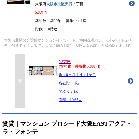
大阪府
大阪市北区
天満
３丁目
5.8
万円
築年数：築26年 ｜募集中：
1室
階数：10階建
大阪市北区の分譲賃マンション/セパレート、室内洗濯パン、安心のセキュリ
ティ付きです！大阪でも人気の南森町駅、大阪天満宮駅、天満橋駅が利用でき
ます！
5.8
万
円
(管理費・共益費 5,000円)
敷：0ヶ月｜礼：1ヶ月
所在階：5階
間取り：1K
面積：19.65㎡
賃貸｜マンション
プロシード大阪EASTアクア・
ラ・フォンテ