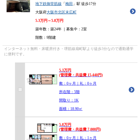
地下鉄御堂筋線
「
梅田
」駅 徒歩17分
大阪府
大阪市北区
末広町
5.3
万円～
5.8
万円
築年数：築24年 ｜募集中：
2室
階数：9階建
インターネット無料・床暖房付き・堺筋線扇町駅より徒歩3分なので通勤通学
に便利です。
5.3
万
円
(管理費・共益費 15,440円)
敷：0ヶ月｜礼：0ヶ月
所在階：5階
間取り：1K
面積：18.90㎡
5.8
万
円
(管理費・共益費 7,000円)
敷：0ヶ月｜礼：1ヶ月