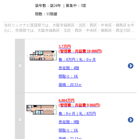
築年数：築24年 ｜募集中：
3室
階数：11階建
当社リンクナビ賃貸部では、大阪市福島区・北区・西区・中央区・都島区を中
心に、売買部では、大阪市福島区・北区・西区・中央区・都島区・西淀川区・
鶴見区・城東区・此花区を中心に...
5.7
万
円
(管理費・共益費 10,000円)
敷：0万円｜礼：0ヶ月
所在階：4階
間取り：1K
面積：20.51㎡
6.804
万
円
(管理費・共益費 9,960円)
敷：0ヶ月｜礼：8万円
所在階：9階
間取り：1K
面積：22.13㎡