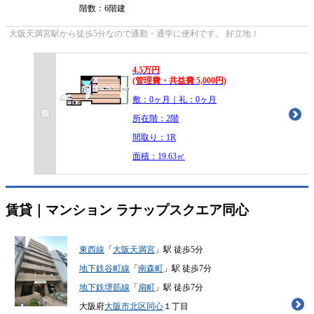
階数：6階建
大阪天満宮駅から徒歩5分なので通勤・通学に便利です。 好立地！
4.5
万
円
(管理費・共益費 5,000円)
敷：0ヶ月｜礼：0ヶ月
所在階：2階
間取り：1R
面積：19.63㎡
賃貸｜マンション
ラナップスクエア同心
東西線
「
大阪天満宮
」駅 徒歩5分
地下鉄谷町線
「
南森町
」駅 徒歩7分
地下鉄堺筋線
「
扇町
」駅 徒歩7分
大阪府
大阪市北区
同心
１丁目