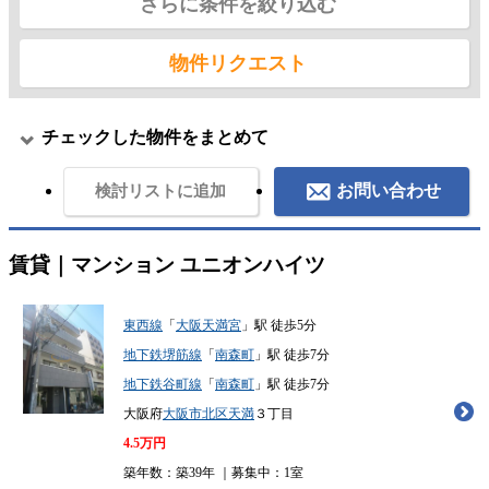
さらに条件を絞り込む
物件リクエスト
チェックした物件をまとめて
お問い合わせ
検討リストに追加
賃貸｜マンション
ユニオンハイツ
東西線
「
大阪天満宮
」駅 徒歩5分
地下鉄堺筋線
「
南森町
」駅 徒歩7分
地下鉄谷町線
「
南森町
」駅 徒歩7分
大阪府
大阪市北区
天満
３丁目
4.5
万円
築年数：築39年 ｜募集中：
1室