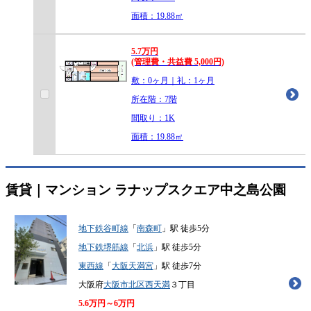
面積：19.88㎡
5.7
万
円
(管理費・共益費 5,000円)
敷：0ヶ月｜礼：1ヶ月
所在階：7階
間取り：1K
面積：19.88㎡
賃貸｜マンション
ラナップスクエア中之島公園
地下鉄谷町線
「
南森町
」駅 徒歩5分
地下鉄堺筋線
「
北浜
」駅 徒歩5分
東西線
「
大阪天満宮
」駅 徒歩7分
大阪府
大阪市北区
西天満
３丁目
5.6
万円～
6
万円