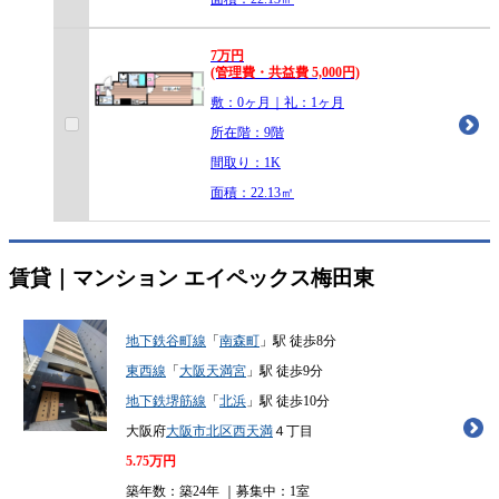
7
万
円
(管理費・共益費 5,000円)
敷：0ヶ月｜礼：1ヶ月
所在階：9階
間取り：1K
面積：22.13㎡
賃貸｜マンション
エイペックス梅田東
地下鉄谷町線
「
南森町
」駅 徒歩8分
東西線
「
大阪天満宮
」駅 徒歩9分
地下鉄堺筋線
「
北浜
」駅 徒歩10分
大阪府
大阪市北区
西天満
４丁目
5.75
万円
築年数：築24年 ｜募集中：
1室