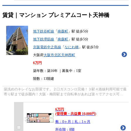
賃貸｜マンション
プレミアムコート天神橋
地下鉄谷町線
「
南森町
」駅 徒歩5分
地下鉄堺筋線
「
南森町
」駅 徒歩5分
京阪電鉄中之島線
「
なにわ橋
」駅 徒歩5分
大阪府
大阪市北区
天神西町
6
万円
築年数：築16年 ｜募集中：
1室
階数：13階建
築浅めのキレイなお部屋です。２口ガスコンロ完備！３駅４路線利用可能で最
寄り駅まで徒歩圏内！大阪・梅田駅まで自転車があれば楽々でアクセス可
能！！
6
万
円
(管理費・共益費 10,000円)
敷：0ヶ月｜礼：1ヶ月
所在階：8階