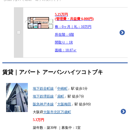
5.25
万
円
(管理費・共益費 6,000円)
敷：0ヶ月｜礼：10万円
所在階：6階
間取り：1R
面積：18.87㎡
賃貸｜アパート
アーバンハイツコトブキ
地下鉄谷町線
「
中崎町
」駅 徒歩1分
地下鉄堺筋線
「
扇町
」駅 徒歩7分
阪急神戸本線
「
大阪梅田
」駅 徒歩9分
大阪府
大阪市北区
万歳町
5.3
万円
築年数：築30年 ｜募集中：
1室