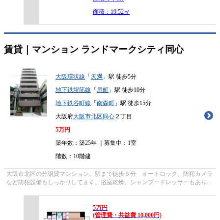
面積：19.52㎡
賃貸｜マンション
ランドマークシティ同心
大阪環状線
「
天満
」駅 徒歩5分
地下鉄堺筋線
「
扇町
」駅 徒歩10分
地下鉄谷町線
「
南森町
」駅 徒歩15分
大阪府
大阪市北区
同心
２丁目
5
万円
築年数：築25年 ｜募集中：
1室
階数：10階建
大阪市北区の分譲貸マンション。駅まで徒歩５分 オートロック、防犯カメラ
など防犯設備もしっかりしてます。浴室乾燥、シャンプードレッサーもありま
す。
5
万
円
(管理費・共益費 10,000円)