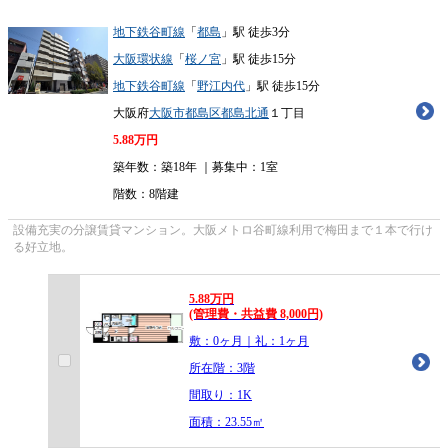
地下鉄谷町線
「
都島
」駅 徒歩3分
大阪環状線
「
桜ノ宮
」駅 徒歩15分
地下鉄谷町線
「
野江内代
」駅 徒歩15分
大阪府
大阪市都島区
都島北通
１丁目
5.88
万円
築年数：築18年 ｜募集中：
1室
階数：8階建
設備充実の分譲賃貸マンション。大阪メトロ谷町線利用で梅田まで１本で行け
る好立地。
5.88
万
円
(管理費・共益費 8,000円)
敷：0ヶ月｜礼：1ヶ月
所在階：3階
間取り：1K
面積：23.55㎡