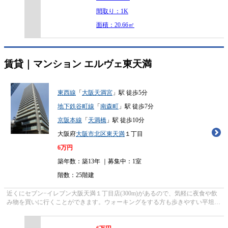
間取り：1K
面積：20.66㎡
賃貸｜マンション
エルヴェ東天満
東西線
「
大阪天満宮
」駅 徒歩5分
地下鉄谷町線
「
南森町
」駅 徒歩7分
京阪本線
「
天満橋
」駅 徒歩10分
大阪府
大阪市北区
東天満
１丁目
6
万円
築年数：築13年 ｜募集中：
1室
階数：25階建
近くにセブン−イレブン大阪天満１丁目店(300m)があるので、気軽に夜食や飲
み物を買いに行くことができます。ウォーキングをする方も歩きやすい平坦な
エリアです。駅までの徒歩も楽チン...