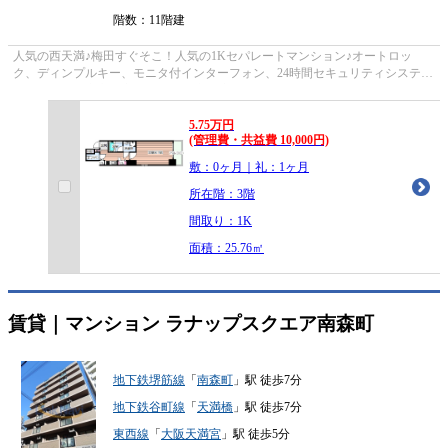
階数：11階建
人気の西天満♪梅田すぐそこ！人気の1Kセパレートマンション♪オートロッ
ク、ディンプルキー、モニタ付インターフォン、24時間セキュリティシステム
など防犯面も安心！宅配BOXや脱衣所完備
5.75
万
円
(管理費・共益費 10,000円)
敷：0ヶ月｜礼：1ヶ月
所在階：3階
間取り：1K
面積：25.76㎡
賃貸｜マンション
ラナップスクエア南森町
地下鉄堺筋線
「
南森町
」駅 徒歩7分
地下鉄谷町線
「
天満橋
」駅 徒歩7分
東西線
「
大阪天満宮
」駅 徒歩5分