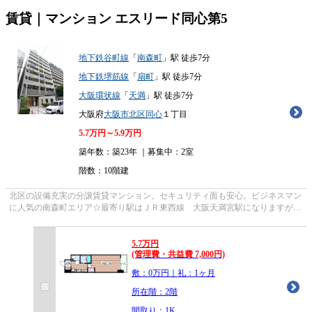
賃貸｜マンション
エスリード同心第5
地下鉄谷町線
「
南森町
」駅 徒歩7分
地下鉄堺筋線
「
扇町
」駅 徒歩7分
大阪環状線
「
天満
」駅 徒歩7分
大阪府
大阪市北区
同心
１丁目
5.7
万円～
5.9
万円
築年数：築23年 ｜募集中：
2室
階数：10階建
北区の設備充実の分譲賃貸マンション。セキュリティ面も安心。ビジネスマン
に人気の南森町エリア☆最寄り駅はＪＲ東西線 大阪天満宮駅になりますが、
ＪＲ環状線 天満駅も徒歩圏内です...
5.7
万
円
(管理費・共益費 7,000円)
敷：0万円｜礼：1ヶ月
所在階：2階
間取り：1K