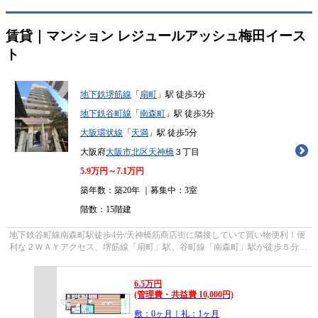
賃貸｜マンション
レジュールアッシュ梅田イース
ト
地下鉄堺筋線
「
扇町
」駅 徒歩3分
地下鉄谷町線
「
南森町
」駅 徒歩3分
大阪環状線
「
天満
」駅 徒歩5分
大阪府
大阪市北区
天神橋
３丁目
5.9
万円～
7.1
万円
築年数：築20年 ｜募集中：
3室
階数：15階建
地下鉄谷町線南森町駅徒歩4分/天神橋筋商店街に隣接していて買い物便利！便
利な２ＷＡＹアクセス、堺筋線「扇町」駅、谷町線「南森町」駅が徒歩５分圏
内！
6.5
万
円
(管理費・共益費 10,000円)
敷：0ヶ月｜礼：1ヶ月