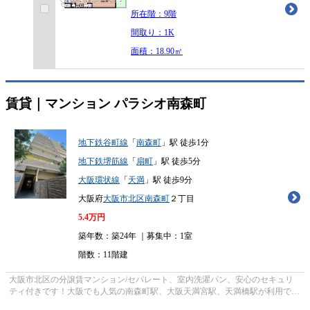
所在階：9階
間取り：1K
面積：18.90㎡
賃貸｜マンション
パラシオ南森町
地下鉄谷町線
「
南森町
」駅 徒歩1分
地下鉄堺筋線
「
扇町
」駅 徒歩5分
大阪環状線
「
天満
」駅 徒歩9分
大阪府
大阪市北区
南森町
２丁目
5.4
万円
築年数：築24年 ｜募集中：
1室
階数：11階建
大阪市北区の分譲賃マンション/セパレート、室内洗濯パン、安心のセキュリ
ティ付きです！大阪でも人気の南森町駅、大阪天満宮駅、天満橋駅が利用でき
ます！