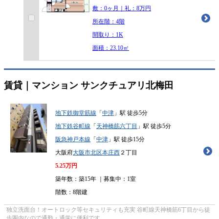
敷：0ヶ月｜礼：8万円
所在階：4階
間取り：1K
面積：23.10㎡
賃貸｜マンション
サンクチュアリ北梅田
地下鉄御堂筋線
「
中津
」駅 徒歩5分
地下鉄谷町線
「
天神橋筋六丁目
」駅 徒歩5分
阪急神戸本線
「
中津
」駅 徒歩15分
大阪府
大阪市北区
本庄西
２丁目
5.25
万円
築年数：築15年 ｜募集中：
1室
階数：8階建
独立洗面台！オートロック等セキュリティも充実 谷町線天神橋筋6丁目から徒
歩圏内なので通勤・通学に便利です。