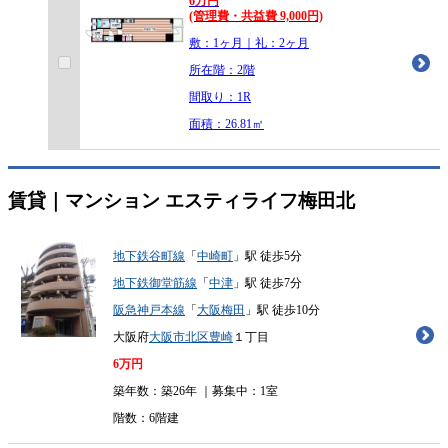
6
万
円
(管理費・共益費 9,000円)
敷：1ヶ月｜礼：2ヶ月
所在階：2階
間取り：1R
面積：26.81㎡
賃貸｜マンション
エスティライフ梅田北
地下鉄谷町線
「
中崎町
」駅 徒歩5分
地下鉄御堂筋線
「
中津
」駅 徒歩7分
阪急神戸本線
「
大阪梅田
」駅 徒歩10分
大阪府
大阪市北区
豊崎
１丁目
6
万円
築年数：築26年 ｜募集中：
1室
階数：6階建