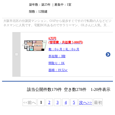
築年数：築25年 ｜募集中：
1室
階数：12階建
大阪市北区の分譲貸マンション。OAPから徒歩すぐですので転勤の人などビジ
ネスマンに人気です。宅配BOXあるのでサラリーマン、OLさんに人気。天神
橋筋商店街で毎日楽しい新生活はいか...
6
万
円
(管理費・共益費 5,000円)
敷：0ヶ月｜礼：0ヶ月
所在階：3階
間取り：1K
面積：19.52㎡
該当公開件数
179
件 空き数
278
件
1-20
件表示
1
2
3
4
5
<<前へ
次へ>>
最初