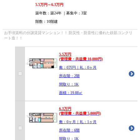
5.5
万円～
6.3
万円
築年数：築24年 ｜募集中：
3室
階数：10階建
お手頃賃料の分譲賃貸マンション！！ 防災性・防音性に優れた鉄筋コンクリ
ート造！！
5.5
万
円
(管理費・共益費 10,000円)
敷：0万円｜礼：0ヶ月
所在階：2階
間取り：1K
面積：19.88㎡
6.3
万
円
(管理費・共益費 5,000円)
敷：0ヶ月｜礼：1ヶ月
所在階：6階
間取り：1K