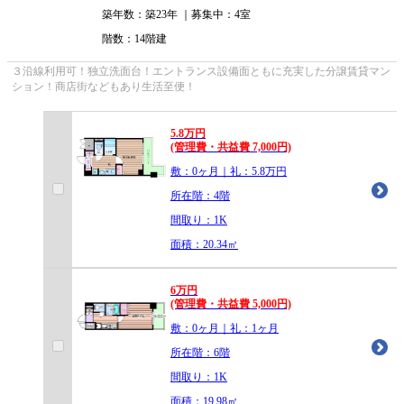
築年数：築23年 ｜募集中：
4室
階数：14階建
３沿線利用可！独立洗面台！エントランス設備面ともに充実した分譲賃貸マン
ション！商店街などもあり生活至便！
5.8
万
円
(管理費・共益費 7,000円)
敷：0ヶ月｜礼：5.8万円
所在階：4階
間取り：1K
面積：20.34㎡
6
万
円
(管理費・共益費 5,000円)
敷：0ヶ月｜礼：1ヶ月
所在階：6階
間取り：1K
面積：19.98㎡