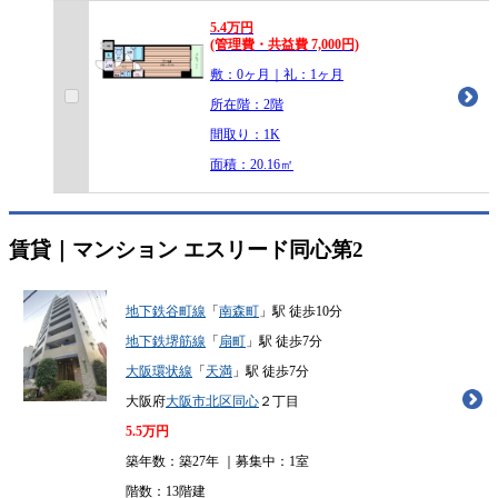
5.4
万
円
(管理費・共益費 7,000円)
敷：0ヶ月｜礼：1ヶ月
所在階：2階
間取り：1K
面積：20.16㎡
賃貸｜マンション
エスリード同心第2
地下鉄谷町線
「
南森町
」駅 徒歩10分
地下鉄堺筋線
「
扇町
」駅 徒歩7分
大阪環状線
「
天満
」駅 徒歩7分
大阪府
大阪市北区
同心
２丁目
5.5
万円
築年数：築27年 ｜募集中：
1室
階数：13階建