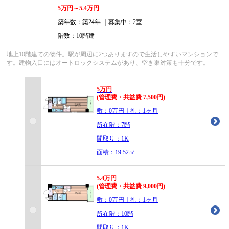
5
万円～
5.4
万円
築年数：築24年 ｜募集中：
2室
階数：10階建
地上10階建ての物件。駅が周辺に2つありますので生活しやすいマンションで
す。建物入口にはオートロックシステムがあり、空き巣対策も十分です。
5
万
円
(管理費・共益費 7,500円)
敷：0万円｜礼：1ヶ月
所在階：7階
間取り：1K
面積：19.52㎡
5.4
万
円
(管理費・共益費 9,000円)
敷：0万円｜礼：1ヶ月
所在階：10階
間取り：1K