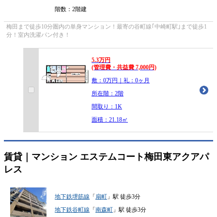
階数：2階建
梅田まで徒歩10分圏内の単身マンション！最寄の谷町線｢中崎町駅｣まで徒歩1
分！室内洗濯パン付き！
5.3
万
円
(管理費・共益費 7,000円)
敷：0万円｜礼：0ヶ月
所在階：2階
間取り：1K
面積：21.18㎡
賃貸｜マンション
エステムコート梅田東アクアパ
レス
地下鉄堺筋線
「
扇町
」駅 徒歩3分
地下鉄谷町線
「
南森町
」駅 徒歩3分