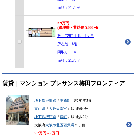
面積：21.70㎡
5.9
万
円
(管理費・共益費 5,000円)
敷：0万円｜礼：1ヶ月
所在階：8階
間取り：1K
面積：21.70㎡
賃貸｜マンション
プレサンス梅田フロンティア
地下鉄谷町線
「
南森町
」駅 徒歩3分
東西線
「
大阪天満宮
」駅 徒歩5分
地下鉄堺筋線
「
扇町
」駅 徒歩9分
大阪府
大阪市北区
西天満
５丁目
5.7
万円～
7
万円