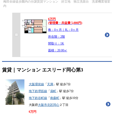
梅田全線徒歩圏内の分譲賃貸マンション 好立地 独立洗面台 洗濯機置場室
内
6
万
円
(管理費・共益費 5,000円)
敷：0ヶ月｜礼：0ヶ月
所在階：2階
間取り：1K
面積：20.00㎡
賃貸｜マンション
エスリード同心第3
大阪環状線
「
天満
」駅 徒歩7分
地下鉄堺筋線
「
扇町
」駅 徒歩7分
地下鉄谷町線
「
南森町
」駅 徒歩10分
大阪府
大阪市北区
同心
２丁目
6
万円