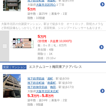
地下鉄谷町線
「
南森町
」駅 徒歩15分
大阪府
大阪市北区
同心
２丁目
5
万円
築年数：築25年 ｜募集中：
1室
階数：10階建
大阪市北区の分譲貸マンション。駅まで徒歩５分 オートロック、防犯カメラな
ど防犯設備もしっかりしてます。浴室乾燥、シャンプードレッサーもあります。
5
万
円
(管理費・共益費 10,000円)
敷：0ヶ月｜礼：8万円
所在階：4階
間取り：1K
面積：23.10㎡
エステムコート梅田東アクアパレス
賃貸｜マンション
地下鉄堺筋線
「
扇町
」駅 徒歩3分
地下鉄谷町線
「
南森町
」駅 徒歩3分
地下鉄御堂筋線
「
梅田
」駅 徒歩17分
大阪府
大阪市北区
末広町
5.3
5.8
万円～
万円
築年数：築24年 ｜募集中：
2室
階数：9階建