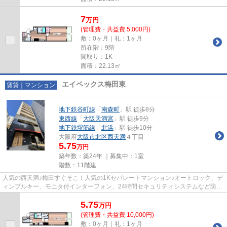
7
万
円
(管理費・共益費 5,000円)
敷：0ヶ月｜礼：1ヶ月
所在階：9階
間取り：1K
面積：22.13㎡
エイペックス梅田東
賃貸｜マンション
地下鉄谷町線
「
南森町
」駅 徒歩8分
東西線
「
大阪天満宮
」駅 徒歩9分
地下鉄堺筋線
「
北浜
」駅 徒歩10分
大阪府
大阪市北区
西天満
４丁目
5.75
万円
築年数：築24年 ｜募集中：
1室
階数：11階建
人気の西天満♪梅田すぐそこ！人気の1Kセパレートマンション♪オートロック、デ
ィンプルキー、モニタ付インターフォン、24時間セキュリティシステムなど防犯
面も安心！宅配BOXや脱衣所完備
5.75
万
円
(管理費・共益費 10,000円)
敷：0ヶ月｜礼：1ヶ月