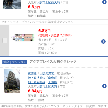
大阪府
大阪市北区
西天満
１丁目
6.8
万円
築年数：築11年 ｜募集中：
1室
階数：15階建
セキュリティ・プライバシー充実の分譲賃貸マンション！！
6.8
万
円
(管理費・共益費 7,650円)
敷：0ヶ月｜礼：1ヶ月
所在階：3階
間取り：1K
面積：24.60㎡
アクアプレイス天満クラシック
賃貸｜マンション
東西線
「
大阪天満宮
」駅 徒歩5分
地下鉄堺筋線
「
南森町
」駅 徒歩7分
地下鉄谷町線
「
天満橋
」駅 徒歩7分
大阪府
大阪市北区
天満
３丁目
6.84
万円
築年数：築21年 ｜募集中：
1室
階数：9階建
3駅4線利用可能。女性の需要が高いカウンターキッチンタイプ！ 防災性・防音性