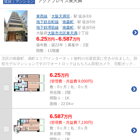
アクアプレイス東天満
賃貸｜マンション
東西線
「
大阪天満宮
」駅 徒歩3分
地下鉄谷町線
「
南森町
」駅 徒歩5分
地下鉄堺筋線
「
南森町
」駅 徒歩5分
大阪府
大阪市北区
東天満
２丁目
6.25
6.587
万円～
万円
築年数：築22年 ｜募集中：
2室
階数：11階建
北区の南森町、扇町エリア/インターネット無料の分譲賃貸に空きが出ました。防
犯モデルマンションですのでオートロックはもちろん防犯カメラ、宅配ボックス
も完備。スーパーやコンビニ...
6.25
万
円
(管理費・共益費 9,000円)
敷：0ヶ月｜礼：0ヶ月
所在階：2階
間取り：1K
面積：22.04㎡
6.587
万
円
(管理費・共益費 7,130円)
敷：0ヶ月｜礼：0ヶ月
所在階：7階
間取り：1R