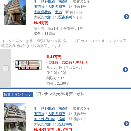
地下鉄谷町線
「
南森町
」駅 徒歩1分
東西線
「
大阪天満宮
」駅 徒歩1分
大阪環状線
「
天満
」駅 徒歩7分
大阪府
大阪市北区
南森町
２丁目
6.6
万円
築年数：築21年 ｜募集中：
1室
階数：11階建
インターネット無料。南森町駅へ徒歩1分。！２口ガスシステムキッチン！浴室
暖房乾燥機能付き！設備充実してます！
6.6
万
円
(管理費・共益費 6,000円)
敷：0万円｜礼：1ヶ月
所在階：3階
間取り：1K
面積：21.80㎡
プレサンス天神橋ディオレ
賃貸｜マンション
地下鉄谷町線
「
南森町
」駅 徒歩5分
東西線
「
大阪天満宮
」駅 徒歩3分
地下鉄堺筋線
「
扇町
」駅 徒歩7分
大阪府
大阪市北区
紅梅町
6.631
6.7
万円～
万円