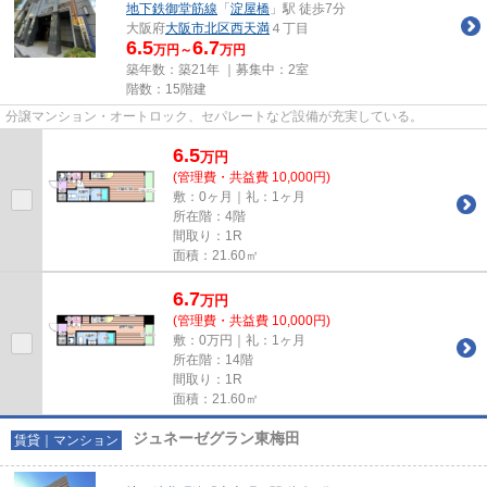
地下鉄御堂筋線
「
淀屋橋
」駅 徒歩7分
大阪府
大阪市北区
西天満
４丁目
6.5
6.7
万円～
万円
築年数：築21年 ｜募集中：
2室
階数：15階建
分譲マンション・オートロック、セパレートなど設備が充実している。
6.5
万
円
(管理費・共益費 10,000円)
敷：0ヶ月｜礼：1ヶ月
所在階：4階
間取り：1R
面積：21.60㎡
6.7
万
円
(管理費・共益費 10,000円)
敷：0万円｜礼：1ヶ月
所在階：14階
間取り：1R
面積：21.60㎡
ジュネーゼグラン東梅田
賃貸｜マンション