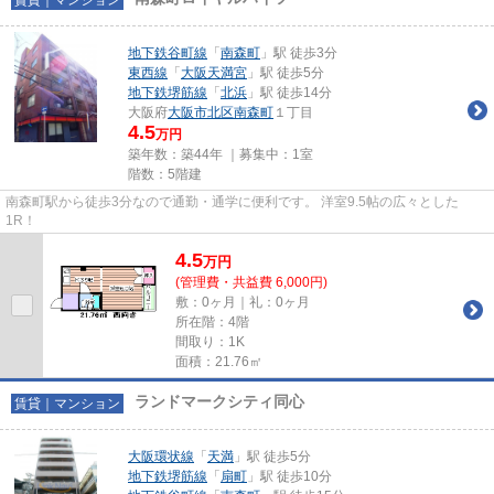
地下鉄谷町線
「
南森町
」駅 徒歩3分
東西線
「
大阪天満宮
」駅 徒歩5分
地下鉄堺筋線
「
北浜
」駅 徒歩14分
大阪府
大阪市北区
南森町
１丁目
4.5
万円
築年数：築44年 ｜募集中：
1室
階数：5階建
南森町駅から徒歩3分なので通勤・通学に便利です。 洋室9.5帖の広々とした
1R！
4.5
万
円
(管理費・共益費 6,000円)
敷：0ヶ月｜礼：0ヶ月
所在階：4階
間取り：1K
面積：21.76㎡
ランドマークシティ同心
賃貸｜マンション
大阪環状線
「
天満
」駅 徒歩5分
地下鉄堺筋線
「
扇町
」駅 徒歩10分