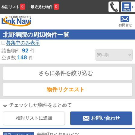
0
0
検討リスト
最近見た物件
お問合せ
北野病院の周辺物件一覧
募集中のみ表示
92
該当物件
件
148
空き数
件
さらに条件を絞り込む
物件リクエスト
チェックした物件をまとめて
検討リストに追加
お問い合わせ
南森町ロイヤルハイツ
賃貸｜マンション