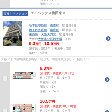
面積：26.79㎡
エイペックス梅田東Ⅱ
賃貸｜マンション
地下鉄堺筋線
「
南森町
」駅 徒歩3分
地下鉄谷町線
「
南森町
」駅 徒歩3分
東西線
「
大阪天満宮
」駅 徒歩3分
大阪府
大阪市北区
西天満
３丁目
6.3
10.5
万円～
万円
築年数：築23年 ｜募集中：
2室
階数：15階建
大阪メトロ谷町線南森町駅、徒歩3分 周辺環境充実。7.1帖広々1K
6.3
万
円
(管理費・共益費 8,000円)
敷：0万円｜礼：1ヶ月
所在階：2階
間取り：1K
面積：25.57㎡
10.5
万
円
(管理費・共益費 10,000円)
敷：0ヶ月｜礼：0ヶ月