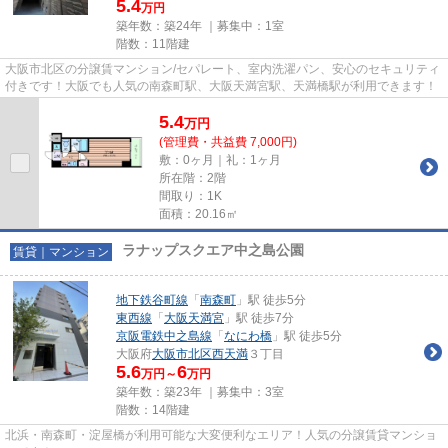
5.4
万円
築年数：築24年 ｜募集中：
1室
階数：11階建
大阪市北区の分譲賃マンション/セパレート、室内洗濯パン、安心のセキュリティ
付きです！大阪でも人気の南森町駅、大阪天満宮駅、天満橋駅が利用できます！
5.4
万
円
(管理費・共益費 7,000円)
敷：0ヶ月｜礼：1ヶ月
所在階：2階
間取り：1K
面積：20.16㎡
ラナップスクエア中之島公園
賃貸｜マンション
地下鉄谷町線
「
南森町
」駅 徒歩5分
東西線
「
大阪天満宮
」駅 徒歩7分
京阪電鉄中之島線
「
なにわ橋
」駅 徒歩5分
大阪府
大阪市北区
西天満
３丁目
5.6
6
万円～
万円
築年数：築23年 ｜募集中：
3室
階数：14階建
北浜・南森町・淀屋橋が利用可能な大変便利なエリア！人気の分譲賃貸マンショ