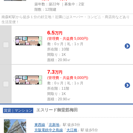
築年数：築22年 ｜募集中：
2室
階数：12階建
南森町駅から徒歩１分の好立地！近隣にはスーパー・コンビニ・商店街などあり
生活至便！
6.5
万
円
(管理費・共益費 5,000円)
敷：0ヶ月｜礼：1ヶ月
所在階：10階
間取り：1K
面積：20.90㎡
7.3
万
円
(管理費・共益費 9,000円)
敷：0ヶ月｜礼：1ヶ月
所在階：11階
間取り：1K
面積：20.90㎡
エスリード御堂筋梅田
賃貸｜マンション
東西線
「
北新地
」駅 徒歩3分
京阪電鉄中之島線
「
大江橋
」駅 徒歩5分