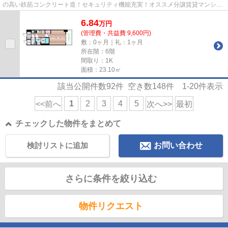
の高い鉄筋コンクリート造！セキュリティ機能充実！オススメ分譲賃貸マンショ
ン！
6.84
万
円
(管理費・共益費 9,600円)
敷：0ヶ月｜礼：1ヶ月
所在階：6階
間取り：1K
面積：23.10㎡
該当公開件数
92
件 空き数
148
件
1-20
件表示
1
2
3
4
5
<<前へ
次へ>>
最初
チェックした物件をまとめて
検討リストに追加
お問い合わせ
さらに条件を絞り込む
物件リクエスト