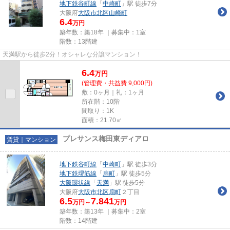
地下鉄谷町線
「
中崎町
」駅 徒歩7分
大阪府
大阪市北区
山崎町
6.4
万円
築年数：築18年 ｜募集中：
1室
階数：13階建
天満駅から徒歩2分！オシャレな分譲マンション！
6.4
万
円
(管理費・共益費 9,000円)
敷：0ヶ月｜礼：1ヶ月
所在階：10階
間取り：1K
面積：21.70㎡
プレサンス梅田東ディアロ
賃貸｜マンション
地下鉄谷町線
「
中崎町
」駅 徒歩3分
地下鉄堺筋線
「
扇町
」駅 徒歩5分
大阪環状線
「
天満
」駅 徒歩5分
大阪府
大阪市北区
扇町
２丁目
6.5
7.841
万円～
万円
築年数：築13年 ｜募集中：
2室
階数：14階建