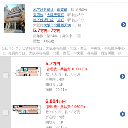
地下鉄谷町線
「
南森町
」駅 徒歩3分
東西線
「
大阪天満宮
」駅 徒歩5分
地下鉄堺筋線
「
扇町
」駅 徒歩9分
大阪府
大阪市北区
西天満
５丁目
5.7
7
万円～
万円
築年数：築24年 ｜募集中：
3室
階数：11階建
当社リンクナビ賃貸部では、大阪市福島区・北区・西区・中央区・都島区を中心
に、売買部では、大阪市福島区・北区・西区・中央区・都島区・西淀川区・鶴見
区・城東区・此花区を中心に...
5.7
万
円
(管理費・共益費 10,000円)
敷：0万円｜礼：0ヶ月
所在階：4階
間取り：1K
面積：20.51㎡
6.804
万
円
(管理費・共益費 9,960円)
敷：0ヶ月｜礼：8万円
所在階：9階
間取り：1K
面積：22.13㎡