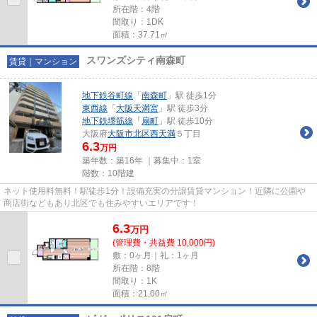
所在階：4階
間取り：1DK
面積：37.71㎡
スワンズシティ南森町
賃貸｜マンション
地下鉄谷町線
「
南森町
」駅 徒歩1分
東西線
「
大阪天満宮
」駅 徒歩3分
地下鉄堺筋線
「
扇町
」駅 徒歩10分
大阪府
大阪市北区
西天満
５丁目
6.3
万円
築年数：築16年 ｜募集中：
1室
階数：10階建
ネット使用料無料！駅徒歩1分！設備充実の分譲賃貸マンション！近隣に公園や
商店街などもあり北区でも住みやすいエリアです！
6.3
万
円
(管理費・共益費 10,000円)
敷：0ヶ月｜礼：1ヶ月
所在階：8階
間取り：1K
面積：21.00㎡