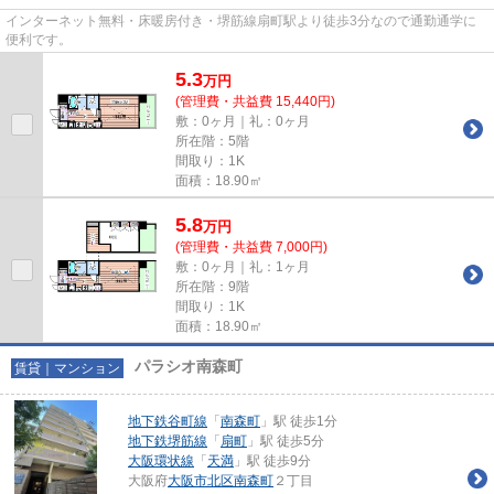
インターネット無料・床暖房付き・堺筋線扇町駅より徒歩3分なので通勤通学に
便利です。
5.3
万
円
(管理費・共益費 15,440円)
敷：0ヶ月｜礼：0ヶ月
所在階：5階
間取り：1K
面積：18.90㎡
5.8
万
円
(管理費・共益費 7,000円)
敷：0ヶ月｜礼：1ヶ月
所在階：9階
間取り：1K
面積：18.90㎡
パラシオ南森町
賃貸｜マンション
地下鉄谷町線
「
南森町
」駅 徒歩1分
地下鉄堺筋線
「
扇町
」駅 徒歩5分
大阪環状線
「
天満
」駅 徒歩9分
大阪府
大阪市北区
南森町
２丁目