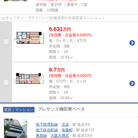
築年数：築15年 ｜募集中：
2室
階数：10階建
セキュリティ・プライバシー設備充実の分譲賃貸マンション！
6.631
万
円
(管理費・共益費 8,690円)
敷：0ヶ月｜礼：8万円
所在階：9階
間取り：1K
面積：20.84㎡
6.7
万
円
(管理費・共益費 8,000円)
敷：0万円｜礼：0ヶ月
所在階：9階
間取り：1K
面積：20.66㎡
プレサンス梅田東ベータ
賃貸｜マンション
地下鉄堺筋線
「
北浜
」駅 徒歩3分
地下鉄谷町線
「
南森町
」駅 徒歩7分
東西線
「
大阪天満宮
」駅 徒歩10分