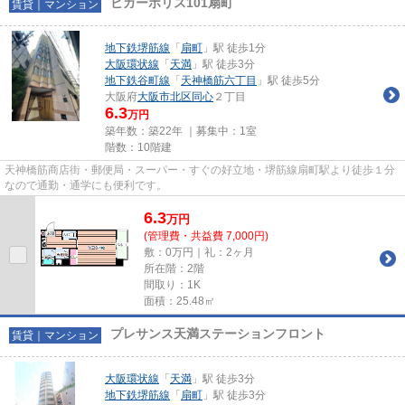
ビガーポリス101扇町
賃貸｜マンション
地下鉄堺筋線
「
扇町
」駅 徒歩1分
大阪環状線
「
天満
」駅 徒歩3分
地下鉄谷町線
「
天神橋筋六丁目
」駅 徒歩5分
大阪府
大阪市北区
同心
２丁目
6.3
万円
築年数：築22年 ｜募集中：
1室
階数：10階建
天神橋筋商店街・郵便局・スーパー・すぐの好立地・堺筋線扇町駅より徒歩１分
なので通勤・通学にも便利です。
6.3
万
円
(管理費・共益費 7,000円)
敷：0万円｜礼：2ヶ月
所在階：2階
間取り：1K
面積：25.48㎡
プレサンス天満ステーションフロント
賃貸｜マンション
大阪環状線
「
天満
」駅 徒歩3分
地下鉄堺筋線
「
扇町
」駅 徒歩3分