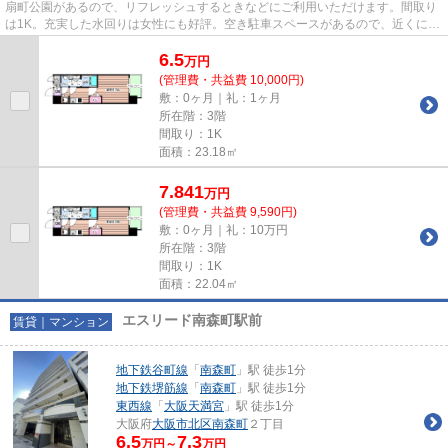
扇町公園があるので、リフレッシュするときなどにご利用いただけます。間取り
は1K。充実した水回りは女性にも好評。空き駐車スペースがあるので、近くに駐
車することができます。地上1...
6.5
万
円
(管理費・共益費 10,000円)
敷：0ヶ月｜礼：1ヶ月
所在階：3階
間取り：1K
面積：23.18㎡
7.841
万
円
(管理費・共益費 9,590円)
敷：0ヶ月｜礼：10万円
所在階：3階
間取り：1K
面積：22.04㎡
エスリード南森町駅前
賃貸｜マンション
地下鉄谷町線
「
南森町
」駅 徒歩1分
地下鉄堺筋線
「
南森町
」駅 徒歩1分
東西線
「
大阪天満宮
」駅 徒歩1分
大阪府
大阪市北区
南森町
２丁目
6.5
7.3
万円～
万円