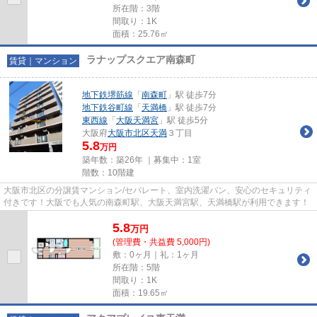
所在階：3階
間取り：1K
面積：25.76㎡
ラナップスクエア南森町
賃貸｜マンション
地下鉄堺筋線
「
南森町
」駅 徒歩7分
地下鉄谷町線
「
天満橋
」駅 徒歩7分
東西線
「
大阪天満宮
」駅 徒歩5分
大阪府
大阪市北区
天満
３丁目
5.8
万円
築年数：築26年 ｜募集中：
1室
階数：10階建
大阪市北区の分譲賃マンション/セパレート、室内洗濯パン、安心のセキュリティ
付きです！大阪でも人気の南森町駅、大阪天満宮駅、天満橋駅が利用できます！
5.8
万
円
(管理費・共益費 5,000円)
敷：0ヶ月｜礼：1ヶ月
所在階：5階
間取り：1K
面積：19.65㎡