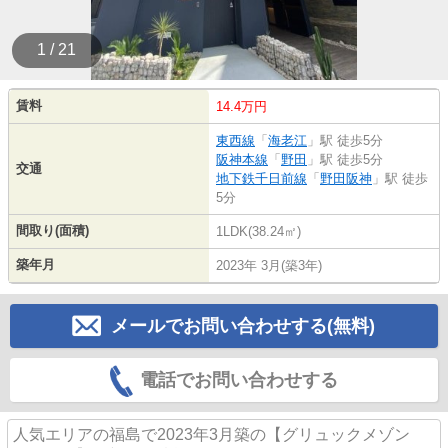
1 / 21
賃料
14.4万円
東西線
「
海老江
」駅 徒歩5分
阪神本線
「
野田
」駅 徒歩5分
交通
地下鉄千日前線
「
野田阪神
」駅 徒歩
5分
間取り(面積)
1LDK(38.24㎡)
築年月
2023年 3月(築3年)
メールでお問い合わせする(無料)
電話でお問い合わせする
人気エリアの福島で2023年3月築の【グリュックメゾン