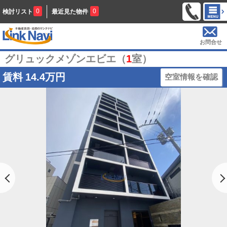
0
0
検討リスト
最近見た物件
お問合せ
グリュックメゾンエビエ（
1
室）
賃料
14.4万円
空室情報を確認