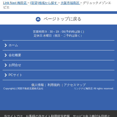
Link Navi 梅田店
>
(賃貸)地域から探す
>
大阪市福島区
>
グリュックメゾンエ
ビエ
ページトップに戻る
営業時間:9：30～19：00(予約時は除く)
定休日:水曜日（祝日・ご予約は除く）
ホーム
会社概要
お問合せ
PCサイト
個人情報
利用規約
アクセスマップ
｜
｜
Copyright(c) 関西不動産流通株式会社 リンクナビ梅田店 All rights reserved.
当サイトでは、お客様の当サイト利用状況把握、サービス向上検討を目的と