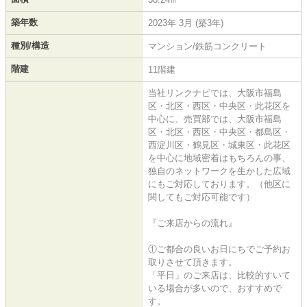
築年数
2023年 3月 (築3年)
種別/構造
マンション/鉄筋コンクリート
階建
11階建
当社リンクナビでは、大阪市福島
区・北区・西区・中央区・此花区を
中心に、売買部では、大阪市福島
区・北区・西区・中央区・都島区・
西淀川区・鶴見区・城東区・此花区
を中心に地域密着はもちろんの事、
独自のネットワークを生かした広域
にもご対応しております。（他区に
関してもご対応可能です）
『ご来店からの流れ』
①ご都合の良いお日にちでご予約お
取りさせて頂きます。
「平日」のご来店は、比較的すいて
いる場合が多いので、おすすめで
す。