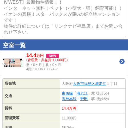
ⅣWEST】最新物件情報！！
インターネット無料！ペット（小型犬・猫）飼育可能！！
イオンの真横！スターバックスが隣♪の好立地マンション
です！
物件の詳細については「リンクナビ福島店」までお問い合
わせ下さい。
空室一覧
14.4
万
円
NEW
(管理費・共益費 11,000円)
敷：0ヶ月｜礼：0ヶ月
4階 / 1LDK / 38.24㎡
所在地
大阪府
大阪市福島区
海老江
１丁目
東西線
「
海老江
」駅 徒歩5分
交通
阪神本線
「
野田
」駅 徒歩5分
賃料
14.4万円
管理費等
11,000円
面積
38.24㎡