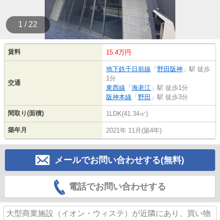
1 / 22
賃料
15.4万円
地下鉄千日前線
「
野田阪神
」駅 徒歩
1分
交通
東西線
「
海老江
」駅 徒歩1分
阪神本線
「
野田
」駅 徒歩3分
間取り(面積)
1LDK(41.34㎡)
築年月
2021年 11月(築4年)
メールでお問い合わせする(無料)
電話でお問い合わせする
大型商業施設（イオン・ウィステ）が近隣にあり、買い物