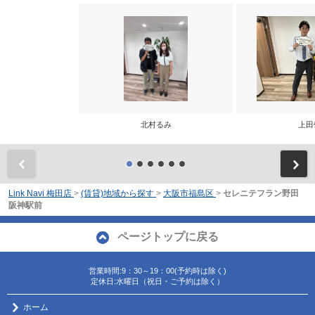
北村るみ
上田
前
Link Navi 梅田店
>
(賃貸)地域から探す
>
大阪市福島区
>
セレニテフラン野田
阪神駅前
ページトップに戻る
営業時間:9：30～19：00(予約時は除く)
定休日:水曜日（祝日・ご予約は除く）
ホーム