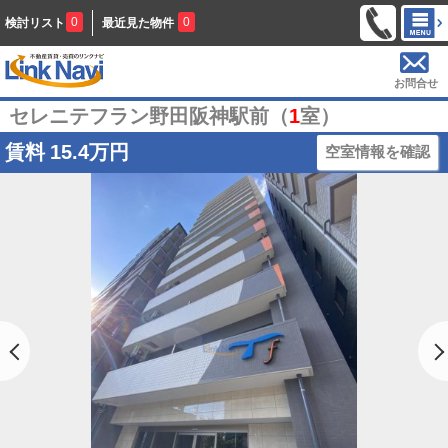
0
0
検討リスト
最近見た物件
お問合せ
セレニテフラン野田阪神駅前（
1
室）
賃料
15.4万円
空室情報を確認