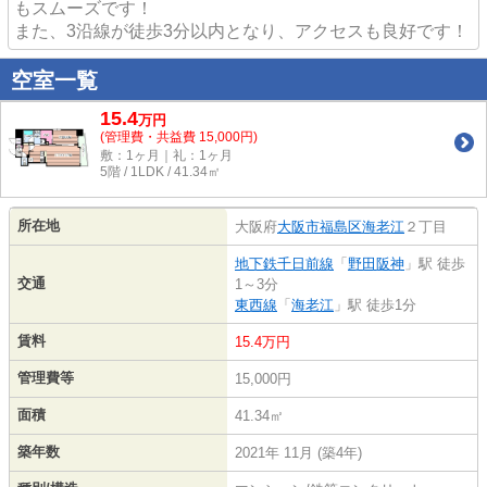
もスムーズです！
また、3沿線が徒歩3分以内となり、アクセスも良好です！
空室一覧
15.4
万
円
(管理費・共益費 15,000円)
敷：1ヶ月｜礼：1ヶ月
5階 / 1LDK / 41.34㎡
所在地
大阪府
大阪市福島区
海老江
２丁目
地下鉄千日前線
「
野田阪神
」駅 徒歩
交通
1～3分
東西線
「
海老江
」駅 徒歩1分
賃料
15.4万円
管理費等
15,000円
面積
41.34㎡
築年数
2021年 11月 (築4年)