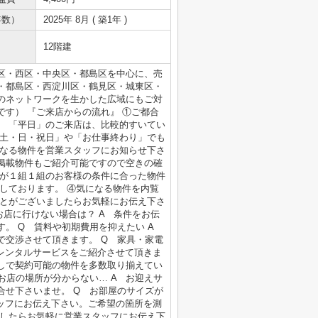
年数）
2025年 8月 ( 築1年 )
12階建
区・西区・中央区・都島区を中心に、売
・都島区・西淀川区・鶴見区・城東区・
のネットワークを生かした広域にもご対
す） 『ご来店からの流れ』 ①ご都合
。 「平日」のご来店は、比較的すいてい
「土・日・祝日」や「お仕事終わり」でも
になる物件を営業スタッフにお知らせ下さ
掲載物件もご紹介可能ですので空きの確
フが１組１組のお客様の条件に合った物件
しております。 ④気になる物件を内覧
ことがございましたらお気軽にお伝え下さ
お店に行けない場合は？ A 条件をお伝
す。 Q 賃料や初期費用を抑えたい A
で交渉させて頂きます。 Q 家具・家電
やレンタルサービスをご紹介させて頂きま
無しで契約可能の物件を多数取り揃えてい
お店の場所が分からない… A お迎えサ
合せ下さいませ。 Q お部屋のサイズが
タッフにお伝え下さい。ご希望の箇所を測
ましたらお気軽に営業スタッフにお伝え下