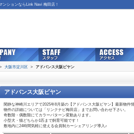
ョンならLink Navi 梅田店！
>
大阪市淀川区
>
アドバンス大阪ビヤン
アドバンス大阪ビヤン
閑静な神崎川エリアで2025年8月築の【アドバンス大阪ビヤン】最新物件
物件の詳細については「リンクナビ梅田店」までお問い合わせ下さい。
奇数階・偶数階にてカラーパターン変動あります。
小型犬・猫どちらか1匹まで飼育可能です！
敷地内に24時間気軽に使える会員制カーシェアリング導入♪