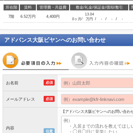
所在階
賃料
管理費・共益費
敷金/礼金/保証金/償却/敷引
13.04
7階
6.52万円
4,400円
/
/
/
/
0ヶ月
万円
-
-
-
アドバンス大阪ビヤン
へのお問い合わせ
お名前
必須
メールアドレス
必須
【アドバンス大阪ビヤンへのお問い合わ
内容
任意