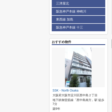
三津屋北
阪急神戸本線 神崎川
東西線 加島
阪急神戸本線 十三
おすすめ物件
SSK・North Osaka
大阪府大阪市淀川区西中島２丁目
地下鉄御堂筋線「西中島南方」駅 徒歩
7分
築9年