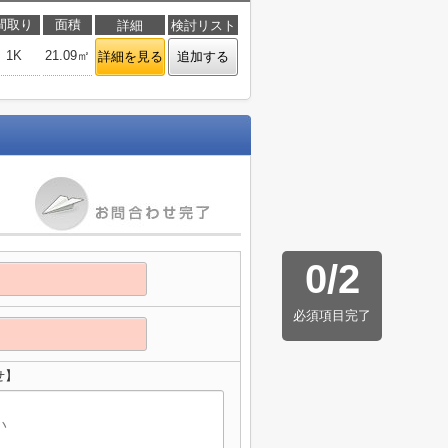
間取り
面積
詳細
検討リスト
1K
21.09㎡
詳細を見る
追加する
0
/
2
必須項目完了
せ】