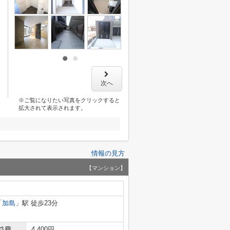
次へ
※ご覧になりたい写真をクリックすると
拡大されて表示されます。
情報の見方
【マンション】
「
加島
」駅 徒歩23分
益費
4,400円