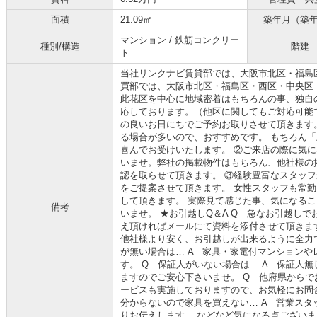
面積
21.09㎡
築年月（築
マンション / 鉄筋コンクリー
種別/構造
階建
ト
当社リンクナビ賃貸部では、大阪市北区・福島
買部では、大阪市北区・福島区・西区・中央区
此花区を中心に地域密着はもちろんの事、独自
応しております。（他区に関してもご対応可能で
の良いお日にちでご予約お取りさせて頂きます
る場合が多いので、おすすめです。 もちろん
喜んでお受けいたします。 ②ご来店の際に気
いませ。弊社の掲載物件はもちろん、他社様の
認を取らせて頂きます。 ③経験豊富なスタッ
をご提案させて頂きます。 女性スタッフも常勤
して頂きます。 実際見て感じた事、気になる
備考
いませ。 ★お引越しQ＆A Q 急なお引越しで
え頂ければメールにて資料を添付させて頂きま
他社様より安く、お引越しが出来るように全力
が無い場合は… A 家具・家電付マンション
す。 Q 保証人がいない場合は… A 保証人
ますのでご安心下さいませ。 Q 他府県からで
ービスも実施しておりますので、お気軽にお問
分からないので家具を買えない… A 営業ス
りお伝えします。 などなど気になる点ござい