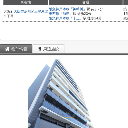
所在地
交通
阪急神戸本線
「
神崎川
」駅 徒歩7分
築
大阪府
大阪市淀川区
三津屋北
東西線
「
加島
」駅 徒歩23分
1
２丁目
阪急神戸本線
「
十三
」駅 徒歩24分
鉄
物件情報
周辺施設