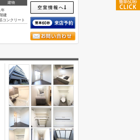
建物
空室情報へ
1年
2階建
筋コンクリート