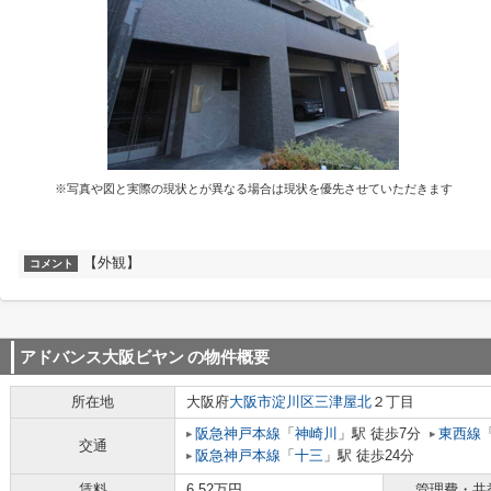
※写真や図と実際の現状とが異なる場合は現状を優先させていただきます
【外観】
コメント
アドバンス大阪ビヤン
の物件概要
所在地
大阪府
大阪市淀川区
三津屋北
２丁目
阪急神戸本線
「
神崎川
」駅 徒歩7分
東西線
交通
阪急神戸本線
「
十三
」駅 徒歩24分
賃料
6.52万円
管理費・共