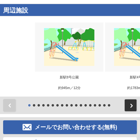
周辺施設
新駅8号公園
新駅4
約945m／12分
約1783
前
メールでお問い合わせする(無料)