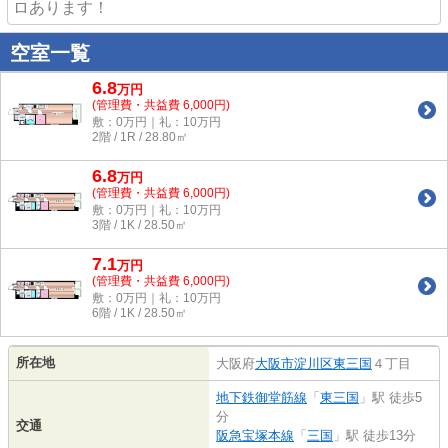
ロあります！
空室一覧
6.8
万
円
(管理費・共益費 6,000円)
敷：0万円｜礼：10万円
2階 / 1R / 28.80㎡
6.8
万
円
(管理費・共益費 6,000円)
敷：0万円｜礼：10万円
3階 / 1K / 28.50㎡
7.1
万
円
(管理費・共益費 6,000円)
敷：0万円｜礼：10万円
6階 / 1K / 28.50㎡
所在地
大阪府
大阪市淀川区
東三国
４丁目
地下鉄御堂筋線
「
東三国
」駅 徒歩5
分
交通
阪急宝塚本線
「
三国
」駅 徒歩13分