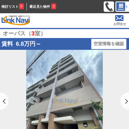
0
0
検討リスト
最近見た物件
お問合せ
オーパス（
3
室）
賃料
6.8
万円～
空室情報を確認