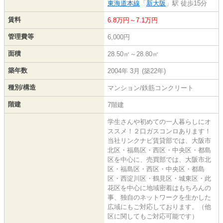
東海道本線
「
新大阪
」駅 徒歩15分
賃料
6.8万円～7.1万円
管理費等
6,000円
面積
28.50㎡～28.80㎡
築年数
2004年 3月 (築22年)
種別/構造
マンション/鉄筋コンクリート
階建
7階建
学生さんや初めての一人暮らしにオ
ススメ！２口ガスコンロあります！
当社リンクナビ賃貸部では、大阪市
北区・福島区・西区・中央区・都島
区を中心に、売買部では、大阪市北
区・福島区・西区・中央区・都島
区・西淀川区・鶴見区・城東区・此
花区を中心に地域密着はもちろんの
事、独自のネットワークを生かした
広域にもご対応しております。（他
区に関してもご対応可能です）