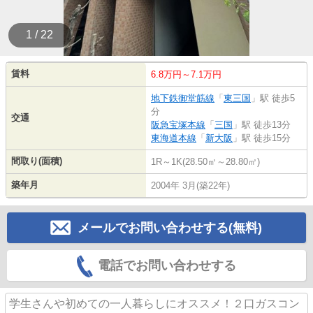
1 / 22
賃料
6.8万円～7.1万円
地下鉄御堂筋線
「
東三国
」駅 徒歩5
分
交通
阪急宝塚本線
「
三国
」駅 徒歩13分
東海道本線
「
新大阪
」駅 徒歩15分
間取り(面積)
1R～1K(28.50㎡～28.80㎡)
築年月
2004年 3月(築22年)
メールでお問い合わせする(無料)
電話でお問い合わせする
学生さんや初めての一人暮らしにオススメ！２口ガスコン