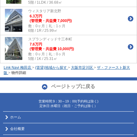
5階 / 1LDK / 36.68㎡
ウィスタリア新北野
6.3
万
円
(管理費・共益費 7,000円)
敷：0ヶ月｜礼：1ヶ月
6階 / 1R / 25.99㎡
スプランディッド十三本町
7.6
万
円
(管理費・共益費 10,000円)
敷：0ヶ月｜礼：0ヶ月
5階 / 1K / 25.31㎡
Link Navi 梅田店
>
(賃貸)地域から探す
>
大阪市淀川区
>
ザ・ファースト新大
阪
>
物件詳細
ページトップに戻る
営業時間:9：30～19：00(予約時は除く)
定休日:水曜日（祝日・ご予約は除く）
ホーム
会社概要