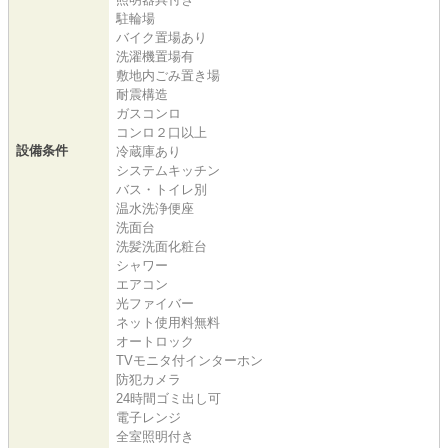
駐輪場
バイク置場あり
洗濯機置場有
敷地内ごみ置き場
耐震構造
ガスコンロ
コンロ２口以上
設備条件
冷蔵庫あり
システムキッチン
バス・トイレ別
温水洗浄便座
洗面台
洗髪洗面化粧台
シャワー
エアコン
光ファイバー
ネット使用料無料
オートロック
TVモニタ付インターホン
防犯カメラ
24時間ゴミ出し可
電子レンジ
全室照明付き