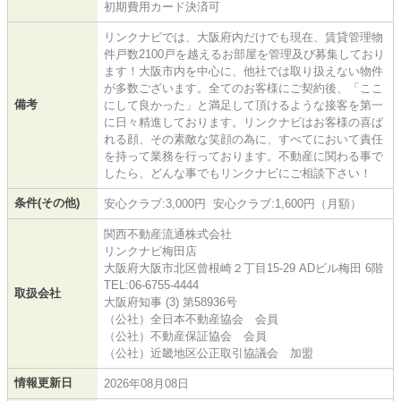
初期費用カード決済可
リンクナビでは、大阪府内だけでも現在、賃貸管理物
件戸数2100戸を越えるお部屋を管理及び募集しており
ます！大阪市内を中心に、他社では取り扱えない物件
が多数ございます。全てのお客様にご契約後、「ここ
備考
にして良かった」と満足して頂けるような接客を第一
に日々精進しております。リンクナビはお客様の喜ば
れる顔、その素敵な笑顔の為に、すべてにおいて責任
を持って業務を行っております。不動産に関わる事で
したら、どんな事でもリンクナビにご相談下さい！
条件(その他)
安心クラブ:3,000円 安心クラブ:1,600円（月額）
関西不動産流通株式会社
リンクナビ梅田店
大阪府大阪市北区曾根崎２丁目15-29 ADビル梅田 6階
TEL:06-6755-4444
取扱会社
大阪府知事 (3) 第58936号
（公社）全日本不動産協会 会員
（公社）不動産保証協会 会員
（公社）近畿地区公正取引協議会 加盟
情報更新日
2026年08月08日