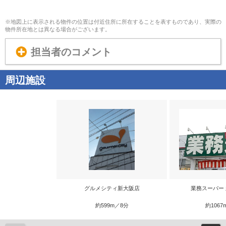
※地図上に表示される物件の位置は付近住所に所在することを表すものであり、実際の
物件所在地とは異なる場合がございます。
担当者のコメント
周辺施設
グルメシティ新大阪店
業務スーパー
約599m／8分
約1067