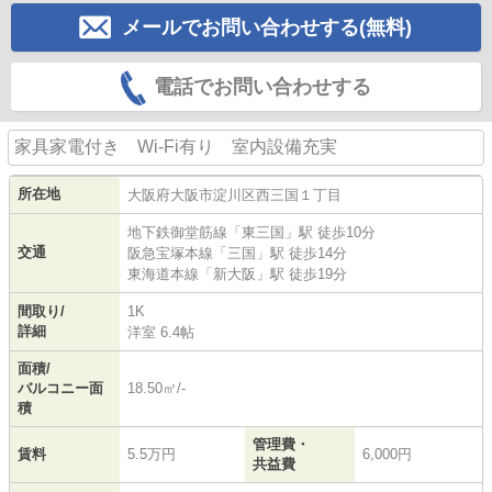
メールでお問い合わせする(無料)
電話でお問い合わせする
家具家電付き Wi-Fi有り 室内設備充実
所在地
大阪府
大阪市淀川区
西三国
１丁目
地下鉄御堂筋線
「
東三国
」駅 徒歩10分
交通
阪急宝塚本線
「
三国
」駅 徒歩14分
東海道本線
「
新大阪
」駅 徒歩19分
間取り/
1K
詳細
洋室 6.4帖
面積/
バルコニー面
18.50㎡/-
積
管理費・
賃料
5.5万円
6,000円
共益費