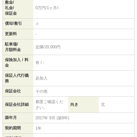
敷金/
礼金/
0万円/1ヶ月/-
保証金
償却/敷引
-/-
更新料
-
駐車場/
近隣/20,000円
月額料金
保険加入 / 料
有 / -
金
保証人代行義
必加入
務
保証会社
その他
都度ご確認くだ
保証会社詳細
向き
北
さい。
築年月
2017年 9月 (築8年)
契約期間
1年