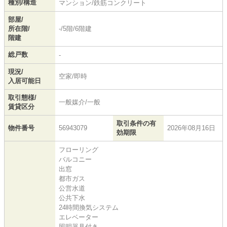
種別/構造
マンション/鉄筋コンクリート
部屋/
所在階/
-/5階/6階建
階建
総戸数
-
現況/
空家/即時
入居可能日
取引態様/
一般媒介/一般
賃貸区分
取引条件の有
物件番号
56943079
2026年08月16日
効期限
フローリング
バルコニー
出窓
都市ガス
公営水道
公共下水
24時間換気システム
エレベーター
照明器具付き