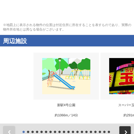
※地図上に表示される物件の位置は付近住所に所在することを表すものであり、実際の
物件所在地とは異なる場合がございます。
周辺施設
新駅4号公園
スーパー玉
約1066m／14分
約291
前