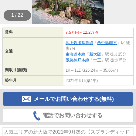
1 / 22
賃料
7.5万円～12.2万円
地下鉄御堂筋線
「
西中島南方
」駅 徒
歩7分
交通
東海道本線
「
新大阪
」駅 徒歩15分
阪急神戸本線
「
十三
」駅 徒歩15分
間取り(面積)
1K～1LDK(25.24㎡～35.86㎡)
築年月
2021年 9月(築4年)
メールでお問い合わせする(無料)
電話でお問い合わせする
人気エリアの新大阪で2021年9月築の【スプランディッド