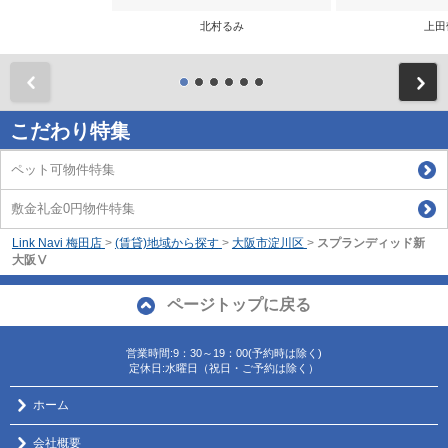
北村るみ
上田
前
こだわり特集
ペット可物件特集
敷金礼金0円物件特集
Link Navi 梅田店
>
(賃貸)地域から探す
>
大阪市淀川区
>
スプランディッド新
大阪Ⅴ
ページトップに戻る
営業時間:9：30～19：00(予約時は除く)
定休日:水曜日（祝日・ご予約は除く）
ホーム
会社概要