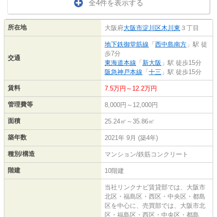
全4件を表示する
所在地
大阪府
大阪市淀川区
木川東
３丁目
地下鉄御堂筋線
「
西中島南方
」駅 徒
歩7分
交通
東海道本線
「
新大阪
」駅 徒歩15分
阪急神戸本線
「
十三
」駅 徒歩15分
賃料
7.5万円～12.2万円
管理費等
8,000円～12,000円
面積
25.24㎡～35.86㎡
築年数
2021年 9月 (築4年)
種別/構造
マンション/鉄筋コンクリート
階建
10階建
当社リンクナビ賃貸部では、大阪市
北区・福島区・西区・中央区・都島
区を中心に、売買部では、大阪市北
区・福島区・西区・中央区・都島