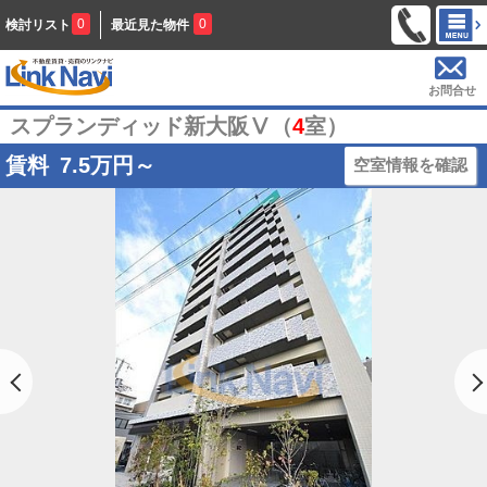
0
0
検討リスト
最近見た物件
お問合せ
スプランディッド新大阪Ⅴ（
4
室）
賃料
7.5
万円～
空室情報を確認