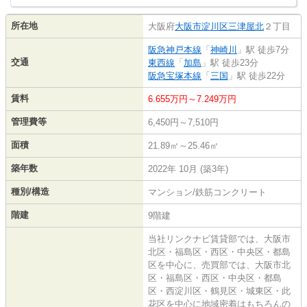
所在地
大阪府
大阪市淀川区
三津屋北
２丁目
阪急神戸本線
「
神崎川
」駅 徒歩7分
交通
東西線
「
加島
」駅 徒歩23分
阪急宝塚本線
「
三国
」駅 徒歩22分
賃料
6.655万円～7.249万円
管理費等
6,450円～7,510円
面積
21.89㎡～25.46㎡
築年数
2022年 10月 (築3年)
種別/構造
マンション/鉄筋コンクリート
階建
9階建
当社リンクナビ賃貸部では、大阪市
北区・福島区・西区・中央区・都島
区を中心に、売買部では、大阪市北
区・福島区・西区・中央区・都島
区・西淀川区・鶴見区・城東区・此
花区を中心に地域密着はもちろんの