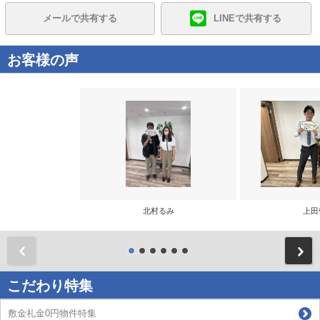
メールで共有する
LINEで共有する
お客様の声
北村るみ
上田
前
こだわり特集
敷金礼金0円物件特集