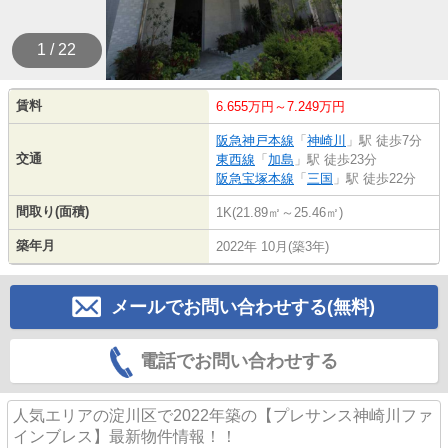
1 / 22
賃料
6.655万円～7.249万円
阪急神戸本線
「
神崎川
」駅 徒歩7分
交通
東西線
「
加島
」駅 徒歩23分
阪急宝塚本線
「
三国
」駅 徒歩22分
間取り(面積)
1K(21.89㎡～25.46㎡)
築年月
2022年 10月(築3年)
メールでお問い合わせする(無料)
電話でお問い合わせする
人気エリアの淀川区で2022年築の【プレサンス神崎川ファ
インブレス】最新物件情報！！