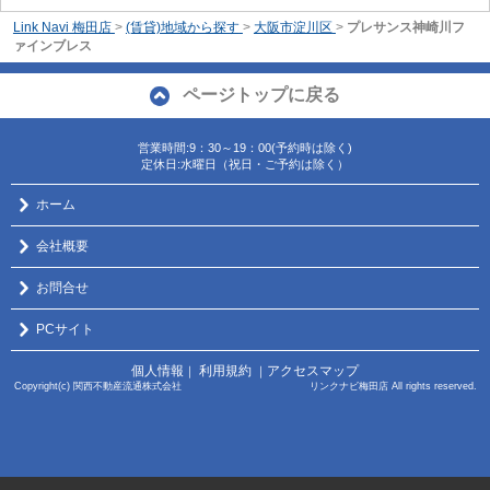
Link Navi 梅田店
>
(賃貸)地域から探す
>
大阪市淀川区
>
プレサンス神崎川フ
ァインブレス
ページトップに戻る
営業時間:9：30～19：00(予約時は除く)
定休日:水曜日（祝日・ご予約は除く）
ホーム
会社概要
お問合せ
PCサイト
個人情報
利用規約
アクセスマップ
｜
｜
Copyright(c) 関西不動産流通株式会社 リンクナビ梅田店 All rights reserved.