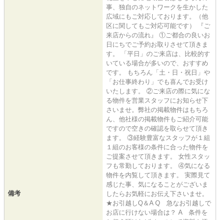
事、独自のネットワークを生かした
広域にもご対応しております。（他
区に関してもご対応可能です） 『ご
来店からの流れ』 ①ご都合の良いお
日にちでご予約お取りさせて頂きま
す。 「平日」のご来店は、比較的す
いている場合が多いので、おすすめ
です。 もちろん「土・日・祝日」や
「お仕事終わり」でも喜んでお受け
いたします。 ②ご来店の際に気にな
る物件を営業スタッフにお知らせ下
さいませ。弊社の掲載物件はもちろ
ん、他社様の掲載物件もご紹介可能
ですので空きの確認を取らせて頂き
ます。 ③経験豊富なスタッフが１組
１組のお客様の条件に合った物件を
ご提案させて頂きます。 女性スタッ
フも常勤しております。 ④気になる
物件を内覧して頂きます。 実際見て
感じた事、気になることがございま
備考
したらお気軽にお伝え下さいませ。
★お引越しQ＆A Q 急なお引越しで
お店に行けない場合は？ A 条件を