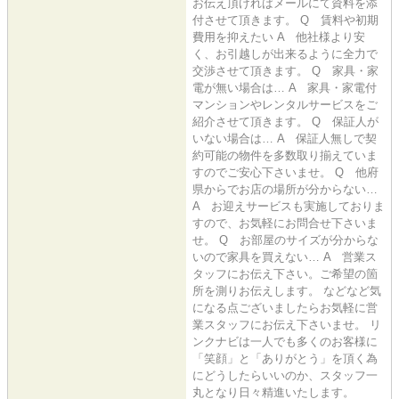
お伝え頂ければメールにて資料を添
付させて頂きます。 Q 賃料や初期
費用を抑えたい A 他社様より安
く、お引越しが出来るように全力で
交渉させて頂きます。 Q 家具・家
電が無い場合は… A 家具・家電付
マンションやレンタルサービスをご
紹介させて頂きます。 Q 保証人が
いない場合は… A 保証人無しで契
約可能の物件を多数取り揃えていま
すのでご安心下さいませ。 Q 他府
県からでお店の場所が分からない…
A お迎えサービスも実施しておりま
すので、お気軽にお問合せ下さいま
せ。 Q お部屋のサイズが分からな
いので家具を買えない… A 営業ス
タッフにお伝え下さい。ご希望の箇
所を測りお伝えします。 などなど気
になる点ございましたらお気軽に営
業スタッフにお伝え下さいませ。 リ
ンクナビは一人でも多くのお客様に
「笑顔」と「ありがとう」を頂く為
にどうしたらいいのか、スタッフ一
丸となり日々精進いたします。