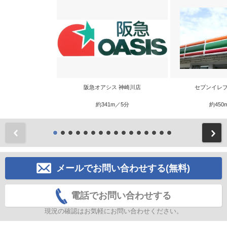
阪急オアシス 神崎川店
セブンイレブ
約341m／5分
約450
前
メールでお問い合わせする(無料)
電話でお問い合わせする
現況の確認はお気軽にお問い合わせください。