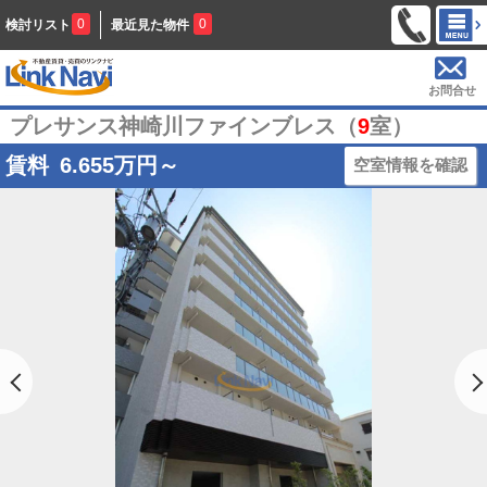
0
0
検討リスト
最近見た物件
お問合せ
プレサンス神崎川ファインブレス（
9
室）
賃料
6.655
万円～
空室情報を確認