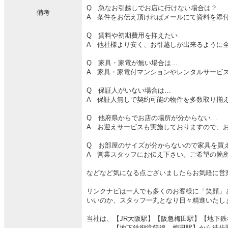
Q 急なお引越しでお店に行けない場合は？
備考
A 条件をお伝え頂ければメールにて資料を添
Q 賃料や初期費用を抑えたい
A 他社様より安く、お引越しが出来るように
Q 家具・家電が無い場合は…
A 家具・家電付マンションやレンタルサービ
Q 保証人がいない場合は…
A 保証人無しで契約可能の物件を多数取り揃
Q 他府県からでお店の場所が分からない…
A お迎えサービスも実施しておりますので、
Q お部屋のサイズが分からないので家具を買
A 営業スタッフにお伝え下さい。ご希望の箇
などなど気になる点ございましたらお気軽に営
リンクナビは一人でも多くのお客様に「笑顔」
いいのか、スタッフ一丸となり日々精進いたし
当社は、【JR大阪駅】【阪急梅田駅】【地下
【地下鉄御堂筋線 梅田駅】から徒歩圏