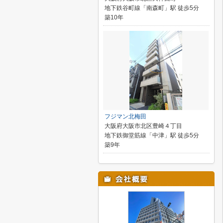
地下鉄谷町線「南森町」駅 徒歩5分
築10年
フジマン北梅田
大阪府大阪市北区豊崎４丁目
地下鉄御堂筋線「中津」駅 徒歩5分
築9年