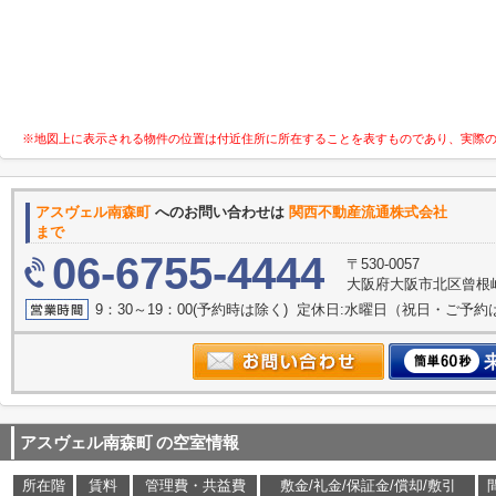
※地図上に表示される物件の位置は付近住所に所在することを表すものであり、実際
アスヴェル南森町
へのお問い合わせは
関西不動産流通株
まで
06-6755-4444
〒530-0057
大阪府大阪市北区曾根崎２
9：30～19：00(予約時は除く) 定休日:水曜日（祝日・ご予
アスヴェル南森町
の空室情報
所在階
賃料
管理費・共益費
敷金/礼金/保証金/償却/敷引