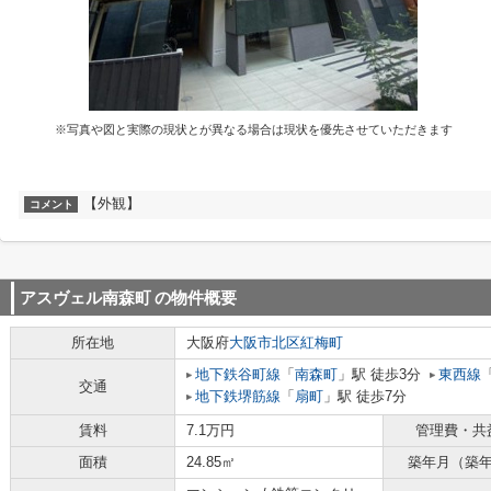
※写真や図と実際の現状とが異なる場合は現状を優先させていただきます
【外観】
コメント
アスヴェル南森町
の物件概要
所在地
大阪府
大阪市北区
紅梅町
地下鉄谷町線
「
南森町
」駅 徒歩3分
東西線
交通
地下鉄堺筋線
「
扇町
」駅 徒歩7分
賃料
7.1万円
管理費・共
面積
24.85㎡
築年月（築