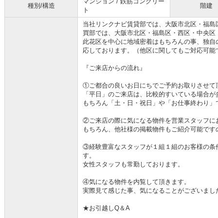
マンション / 鉄筋コンクリー
種別/構造
階建
ト
当社リンクナビ賃貸部では、大阪市北区・福島
買部では、大阪市北区・福島区・西区・中央区
此花区を中心に地域密着はもちろんの事、独自
応しております。（他区に関してもご対応可能
『ご来店からの流れ』
①ご都合の良いお日にちでご予約お取りさせて
「平日」のご来店は、比較的すいている場合が
もちろん「土・日・祝日」や「お仕事終わり」
②ご来店の際に気になる物件を営業スタッフに
もちろん、他社様の掲載物件もご紹介可能です
③経験豊富なスタッフが１組１組のお客様の条
す。
女性スタッフも常勤しております。
④気になる物件を内覧して頂きます。
実際見て感じた事、気になることがございまし
★お引越しQ＆A