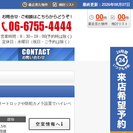
最終更新：2026年08月07日
00
00
件
件
最近見た物件
検討リスト
営業時間：9：30～19：00(予約時は除く)
定休日：水曜日（祝日・ご予約は除く）
オートロックや防犯カメラ設置でハイレベ
建物
空室情報へ
15年
2階建