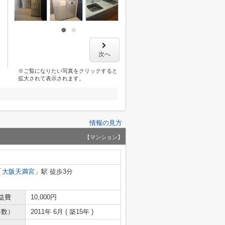
次へ
※ご覧になりたい写真をクリックすると
拡大されて表示されます。
情報の見方
【マンション】
「
大阪天満宮
」駅 徒歩3分
益費
10,000円
年数）
2011年 6月 ( 築15年 )