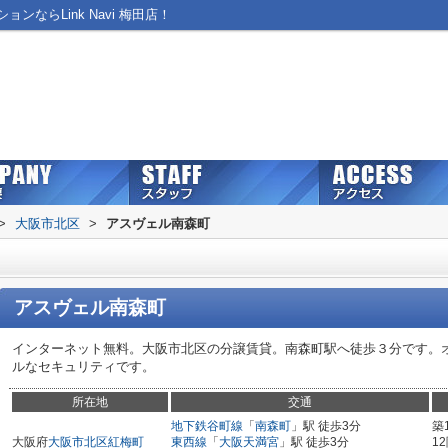
ならLink Navi 梅田店！
>
大阪市北区
>
アスヴェル南森町
アスヴェル南森町
インターネット無料。大阪市北区の分譲賃貸。南森町駅へ徒歩３分です。
ルなセキュリティです。
所在地
交通
地下鉄谷町線
「
南森町
」駅 徒歩3分
築
大阪府
大阪市北区
紅梅町
東西線
「
大阪天満宮
」駅 徒歩3分
1