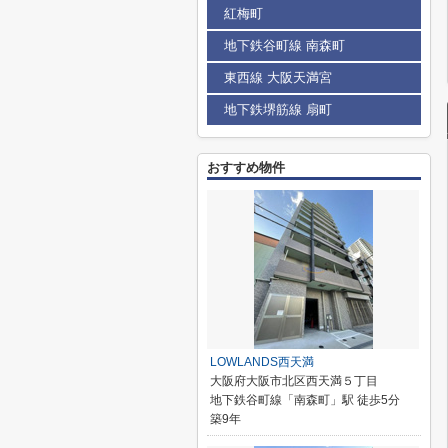
紅梅町
地下鉄谷町線 南森町
東西線 大阪天満宮
地下鉄堺筋線 扇町
おすすめ物件
LOWLANDS西天満
大阪府大阪市北区西天満５丁目
地下鉄谷町線「南森町」駅 徒歩5分
築9年