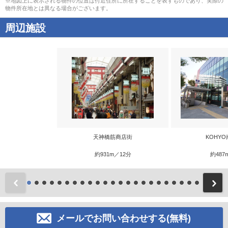
※地図上に表示される物件の位置は付近住所に所在することを表すものであり、実際の
物件所在地とは異なる場合がございます。
周辺施設
天神橋筋商店街
KOHY
約931m／12分
約487
前
メールでお問い合わせする(無料)