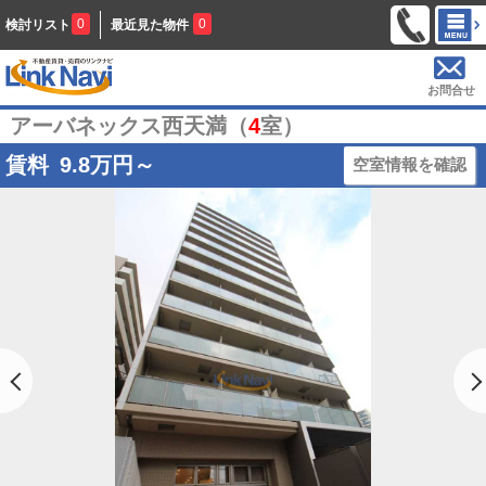
0
0
検討リスト
最近見た物件
お問合せ
アーバネックス西天満（
4
室）
賃料
9.8
万円～
空室情報を確認