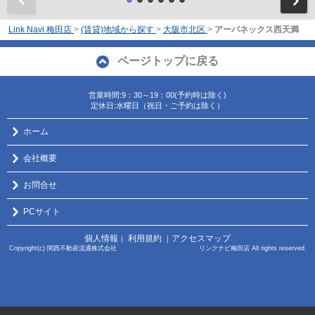
Link Navi 梅田店
>
(賃貸)地域から探す
>
大阪市北区
>
アーバネックス西天満
ページトップに戻る
営業時間:9：30～19：00(予約時は除く)
定休日:水曜日（祝日・ご予約は除く）
ホーム
会社概要
お問合せ
PCサイト
個人情報
利用規約
アクセスマップ
｜
｜
Copyright(c) 関西不動産流通株式会社 リンクナビ梅田店 All rights reserved.