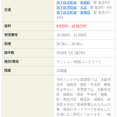
地下鉄谷町線
「
南森町
」駅 徒歩5分
地下鉄堺筋線
「
北浜
」駅 徒歩5～6分
交通
地下鉄谷町線
「
東梅田
」駅 徒歩13～
14分
賃料
9.8万円～10.55万円
管理費等
10,000円～12,000円
面積
28.36㎡～29.86㎡
築年数
2019年 1月 (築7年)
種別/構造
マンション/鉄筋コンクリート
階建
12階建
当社リンクナビ賃貸部では、大阪市
北区・福島区・西区・中央区・都島
区を中心に、売買部では、大阪市北
区・福島区・西区・中央区・都島
区・西淀川区・鶴見区・城東区・此
花区を中心に地域密着はもちろんの
事、独自のネットワークを生かした
広域にもご対応しております。（他