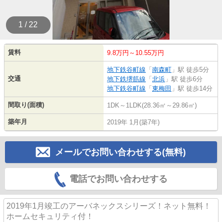
1 / 22
賃料
9.8万円～10.55万円
地下鉄谷町線
「
南森町
」駅 徒歩5分
交通
地下鉄堺筋線
「
北浜
」駅 徒歩6分
地下鉄谷町線
「
東梅田
」駅 徒歩14分
間取り(面積)
1DK～1LDK(28.36㎡～29.86㎡)
築年月
2019年 1月(築7年)
メールでお問い合わせする(無料)
電話でお問い合わせする
2019年1月竣工のアーバネックスシリーズ！ネット無料！
ホームセキュリティ付！