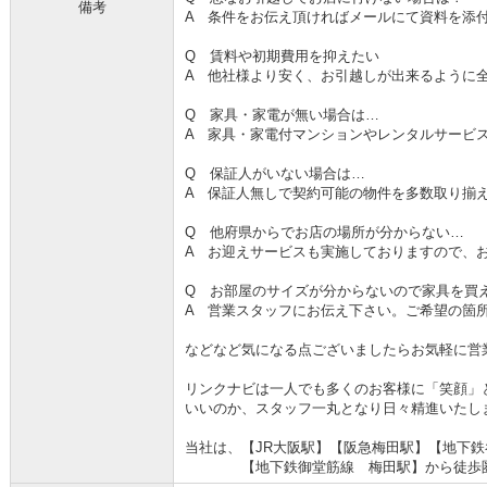
備考
A 条件をお伝え頂ければメールにて資料を添
Q 賃料や初期費用を抑えたい
A 他社様より安く、お引越しが出来るように
Q 家具・家電が無い場合は…
A 家具・家電付マンションやレンタルサービ
Q 保証人がいない場合は…
A 保証人無しで契約可能の物件を多数取り揃
Q 他府県からでお店の場所が分からない…
A お迎えサービスも実施しておりますので、
Q お部屋のサイズが分からないので家具を買
A 営業スタッフにお伝え下さい。ご希望の箇
などなど気になる点ございましたらお気軽に営
リンクナビは一人でも多くのお客様に「笑顔」
いいのか、スタッフ一丸となり日々精進いたし
当社は、【JR大阪駅】【阪急梅田駅】【地下
【地下鉄御堂筋線 梅田駅】から徒歩圏