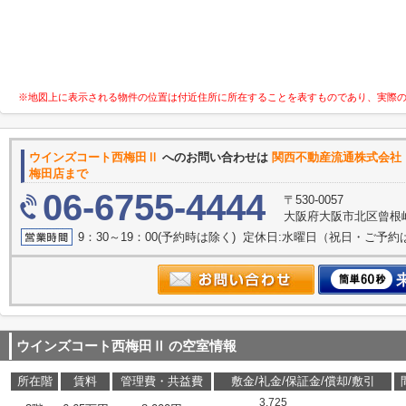
※地図上に表示される物件の位置は付近住所に所在することを表すものであり、実際
ウインズコート西梅田Ⅱ
へのお問い合わせは
関西不動産流
梅田店まで
06-6755-4444
〒530-0057
大阪府大阪市北区曾根崎２
9：30～19：00(予約時は除く) 定休日:水曜日（祝日・ご予
ウインズコート西梅田Ⅱ
の空室情報
所在階
賃料
管理費・共益費
敷金/礼金/保証金/償却/敷引
3.725