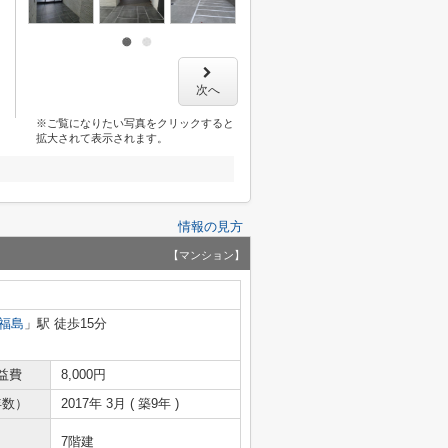
次へ
※ご覧になりたい写真をクリックすると
拡大されて表示されます。
情報の見方
【マンション】
福島
」駅 徒歩15分
益費
8,000円
年数）
2017年 3月 ( 築9年 )
7階建