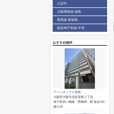
大淀中
大阪環状線 福島
東西線 新福島
阪急神戸本線 中津
おすすめ物件
アーバネックス堂島
大阪府大阪市北区堂島２丁目
地下鉄四つ橋線「西梅田」駅 徒歩3分
築11年