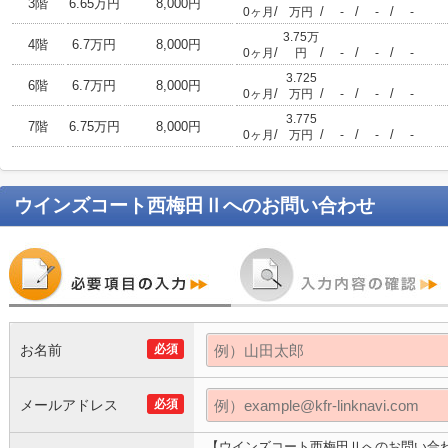
3階
6.65万円
8,000円
/
/
/
/
0ヶ月
万円
-
-
-
3.75万
4階
6.7万円
8,000円
/
/
/
/
0ヶ月
円
-
-
-
3.725
6階
6.7万円
8,000円
/
/
/
/
0ヶ月
万円
-
-
-
3.775
7階
6.75万円
8,000円
/
/
/
/
0ヶ月
万円
-
-
-
ウインズコート西梅田Ⅱ
へのお問い合わせ
お名前
必須
メールアドレス
必須
【ウインズコート西梅田Ⅱへのお問い合