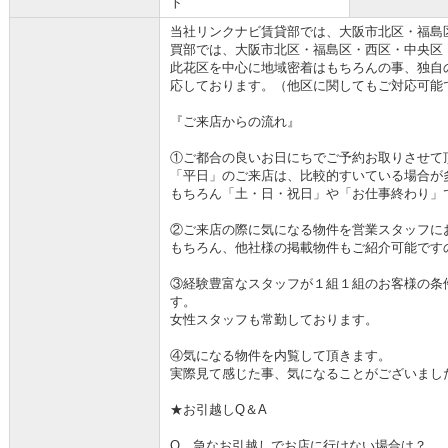
ト
当社リンクナビ賃貸部では、大阪市北区・福島
買部では、大阪市北区・福島区・西区・中央区
此花区を中心に地域密着はもちろんの事、独自
応しております。（他区に関してもご対応可能
『ご来店からの流れ』
①ご都合の良いお日にちでご予約お取りさせて
「平日」のご来店は、比較的すいている場合が
もちろん「土・日・祝日」や「お仕事終わり」
②ご来店の際に気になる物件を営業スタッフに
もちろん、他社様の掲載物件もご紹介可能です
③経験豊富なスタッフが１組１組のお客様の条
す。
女性スタッフも常勤しております。
④気になる物件を内覧して頂きます。
実際見て感じた事、気になることがございまし
★お引越しQ＆A
Q 急なお引越しでお店に行けない場合は？