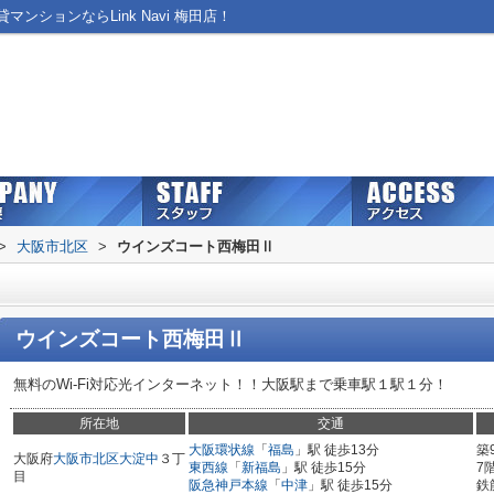
ションならLink Navi 梅田店！
>
大阪市北区
>
ウインズコート西梅田Ⅱ
ウインズコート西梅田Ⅱ
無料のWi-Fi対応光インターネット！！大阪駅まで乗車駅１駅１分！
所在地
交通
大阪環状線
「
福島
」駅 徒歩13分
築
大阪府
大阪市北区
大淀中
３丁
東西線
「
新福島
」駅 徒歩15分
7
目
阪急神戸本線
「
中津
」駅 徒歩15分
鉄