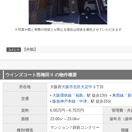
※写真や図と実際の現状とが異なる場合は現状を優先させていただきます
【外観】
コメント
ウインズコート西梅田Ⅱ
の物件概要
所在地
大阪府
大阪市北区
大淀中
３丁目
大阪環状線
「
福島
」駅 徒歩13分
東西線
「
新
交通
阪急神戸本線
「
中津
」駅 徒歩15分
賃料
6.65万円～6.75万円
管理費・共
面積
23.00㎡～23.04㎡
築年月（築
マンション / 鉄筋コンクリー
種別/構造
階建