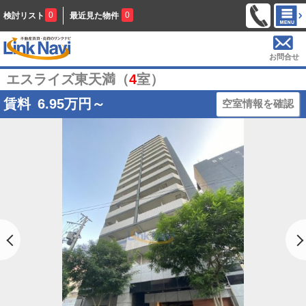
0
0
検討リスト
最近見た物件
お問合せ
エスライズ東天満（
4
室）
賃料
6.95
万円～
空室情報を確認