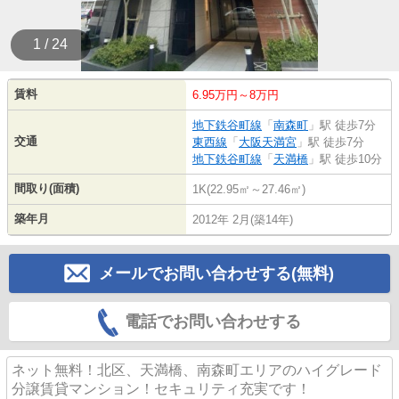
1 / 24
賃料
6.95万円～8万円
地下鉄谷町線
「
南森町
」駅 徒歩7分
交通
東西線
「
大阪天満宮
」駅 徒歩7分
地下鉄谷町線
「
天満橋
」駅 徒歩10分
間取り(面積)
1K(22.95㎡～27.46㎡)
築年月
2012年 2月(築14年)
メールでお問い合わせする(無料)
電話でお問い合わせする
ネット無料！北区、天満橋、南森町エリアのハイグレード
分譲賃貸マンション！セキュリティ充実です！