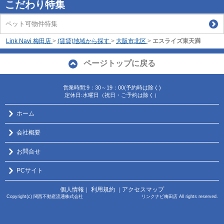
こだわり特集
ペット可物件特集
Link Navi 梅田店
>
(賃貸)地域から探す
>
大阪市北区
>
エスライズ東天満
ページトップに戻る
営業時間:9：30～19：00(予約時は除く)
定休日:水曜日（祝日・ご予約は除く）
ホーム
会社概要
お問合せ
PCサイト
個人情報
利用規約
アクセスマップ
｜
｜
Copyright(c) 関西不動産流通株式会社 リンクナビ梅田店 All rights reserved.