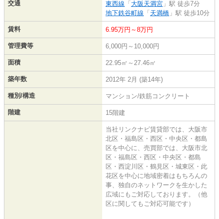
交通
東西線
「
大阪天満宮
」駅 徒歩7分
地下鉄谷町線
「
天満橋
」駅 徒歩10分
賃料
6.95万円～8万円
管理費等
6,000円～10,000円
面積
22.95㎡～27.46㎡
築年数
2012年 2月 (築14年)
種別/構造
マンション/鉄筋コンクリート
階建
15階建
当社リンクナビ賃貸部では、大阪市
北区・福島区・西区・中央区・都島
区を中心に、売買部では、大阪市北
区・福島区・西区・中央区・都島
区・西淀川区・鶴見区・城東区・此
花区を中心に地域密着はもちろんの
事、独自のネットワークを生かした
広域にもご対応しております。（他
区に関してもご対応可能です）