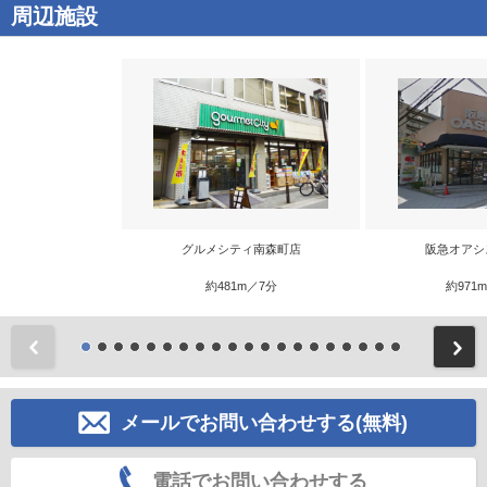
周辺施設
グルメシティ南森町店
阪急オアシ
約481m／7分
約971
前
メールでお問い合わせする(無料)
電話でお問い合わせする