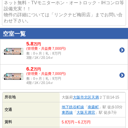
ネット無料・TVモニターホン・オートロック・IHコンロ等
設備充実！！
物件の詳細については「リンクナビ梅田店」までお問い合
わせ下さい。
空室一覧
5.8
万
円
(管理費・共益費 7,000円)
敷：0ヶ月｜礼：8万円
3階 / 1K / 20.14㎡
6.2
万
円
(管理費・共益費 7,000円)
敷：0ヶ月｜礼：9万円
4階 / 1K / 20.14㎡
所在地
大阪府
大阪市北区
天満
２丁目14-15
地下鉄谷町線
「
南森町
」駅 徒歩10分
交通
東西線
「
大阪天満宮
」駅 徒歩7分
賃料
5.8万円～6.2万円