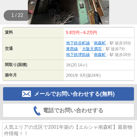
1 / 22
賃料
5.8万円～6.2万円
地下鉄谷町線
「
南森町
」駅 徒歩10分
交通
東西線
「
大阪天満宮
」駅 徒歩7分
地下鉄堺筋線
「
南森町
」駅 徒歩10分
間取り(面積)
1K(20.14㎡)
築年月
2001年 9月(築24年)
メールでお問い合わせする(無料)
電話でお問い合わせする
人気エリアの北区で2001年築の【エルシャ南森町】最新物
件情報！！