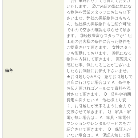
「お仕事終わり」でも喜んでお受け
いたします。 ②ご来店の際に気にな
る物件を営業スタッフにお知らせ下
さいませ。弊社の掲載物件はもちろ
ん、他社様の掲載物件もご紹介可能
ですので空きの確認を取らせて頂き
ます。 ③経験豊富なスタッフが１組
１組のお客様の条件に合った物件を
ご提案させて頂きます。 女性スタッ
フも常勤しております。 ④気になる
物件を内覧して頂きます。 実際見て
感じた事、気になることがございま
備考
したらお気軽にお伝え下さいませ。
★お引越しQ＆A Q 急なお引越しで
お店に行けない場合は？ A 条件を
お伝え頂ければメールにて資料を添
付させて頂きます。 Q 賃料や初期
費用を抑えたい A 他社様より安
く、お引越しが出来るように全力で
交渉させて頂きます。 Q 家具・家
電が無い場合は… A 家具・家電付
マンションやレンタルサービスをご
紹介させて頂きます。 Q 保証人が
いない場合は… A 保証人無しで契