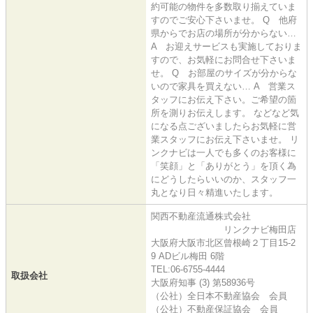
約可能の物件を多数取り揃えていま
すのでご安心下さいませ。 Q 他府
県からでお店の場所が分からない…
A お迎えサービスも実施しておりま
すので、お気軽にお問合せ下さいま
せ。 Q お部屋のサイズが分からな
いので家具を買えない… A 営業ス
タッフにお伝え下さい。ご希望の箇
所を測りお伝えします。 などなど気
になる点ございましたらお気軽に営
業スタッフにお伝え下さいませ。 リ
ンクナビは一人でも多くのお客様に
「笑顔」と「ありがとう」を頂く為
にどうしたらいいのか、スタッフ一
丸となり日々精進いたします。
関西不動産流通株式会社
リンクナビ梅田店
大阪府大阪市北区曾根崎２丁目15-2
9 ADビル梅田 6階
TEL:06-6755-4444
取扱会社
大阪府知事 (3) 第58936号
（公社）全日本不動産協会 会員
（公社）不動産保証協会 会員