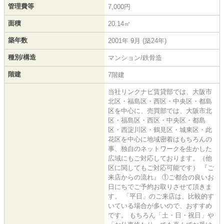
管理費等
7,000円
面積
20.14㎡
築年数
2001年 9月 (築24年)
種別/構造
マンション/鉄骨造
階建
7階建
当社リンクナビ賃貸部では、大阪市
北区・福島区・西区・中央区・都島
区を中心に、売買部では、大阪市北
区・福島区・西区・中央区・都島
区・西淀川区・鶴見区・城東区・此
花区を中心に地域密着はもちろんの
事、独自のネットワークを生かした
広域にもご対応しております。（他
区に関してもご対応可能です） 『ご
来店からの流れ』 ①ご都合の良いお
日にちでご予約お取りさせて頂きま
す。 「平日」のご来店は、比較的す
いている場合が多いので、おすすめ
です。 もちろん「土・日・祝日」や