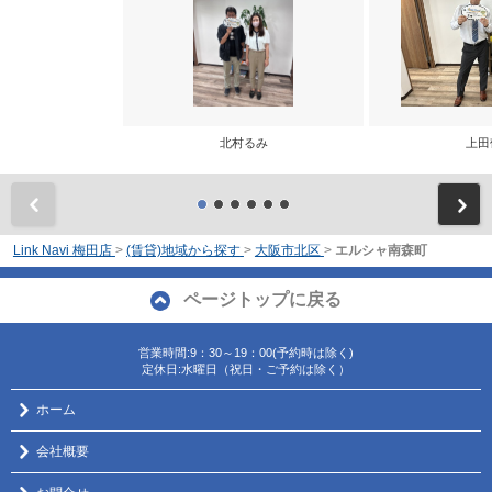
北村るみ
上田
前
Link Navi 梅田店
>
(賃貸)地域から探す
>
大阪市北区
>
エルシャ南森町
ページトップに戻る
営業時間:9：30～19：00(予約時は除く)
定休日:水曜日（祝日・ご予約は除く）
ホーム
会社概要