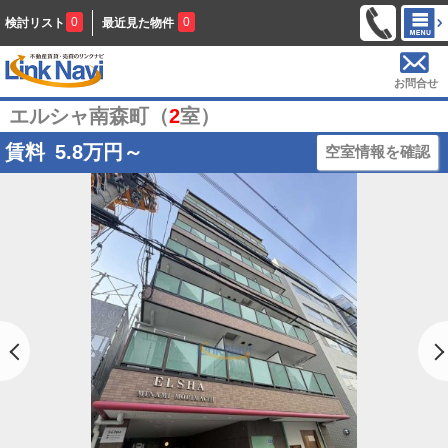
0
0
検討リスト
最近見た物件
お問合せ
エルシャ南森町（
2
室）
賃料
5.8
万円～
空室情報を確認