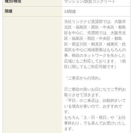
種別/構造
マンション/鉄筋コンクリート
階建
14階建
当社リンクナビ賃貸部では、大阪市
北区・福島区・西区・中央区・都島
区を中心に、売買部では、大阪市北
区・福島区・西区・中央区・都島
区・西淀川区・鶴見区・城東区・此
花区を中心に地域密着はもちろんの
事、独自のネットワークを生かした
広域にもご対応しております。（他
区に関してもご対応可能です）
『ご来店からの流れ』
①ご都合の良いお日にちでご予約お
取りさせて頂きます。
「平日」のご来店は、比較的すいて
いる場合が多いので、おすすめで
す。
もちろん「土・日・祝日」や「お仕
事終わり」でも喜んでお受けいたし
ます。