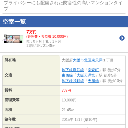
プライバシーにも配慮された防音性の高いマンションタイ
プ
空室一覧
7
万
円
(管理費・共益費 10,000円)
敷：0ヶ月｜礼：1ヶ月
11階 / 1K / 21.45㎡
所在地
大阪府
大阪市北区
東天満
１丁目
地下鉄堺筋線
「
南森町
」駅 徒歩7分
交通
東西線
「
大阪天満宮
」駅 徒歩5分
地下鉄谷町線
「
天満橋
」駅 徒歩10分
賃料
7万円
管理費等
10,000円
面積
21.45㎡
築年数
2015年 12月 (築10年)