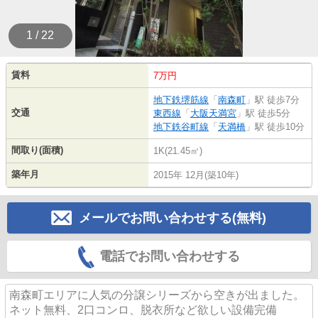
1 / 22
賃料
7万円
地下鉄堺筋線
「
南森町
」駅 徒歩7分
交通
東西線
「
大阪天満宮
」駅 徒歩5分
地下鉄谷町線
「
天満橋
」駅 徒歩10分
間取り(面積)
1K(21.45㎡)
築年月
2015年 12月(築10年)
メールでお問い合わせする(無料)
電話でお問い合わせする
南森町エリアに人気の分譲シリーズから空きが出ました。
ネット無料、2口コンロ、脱衣所など欲しい設備完備