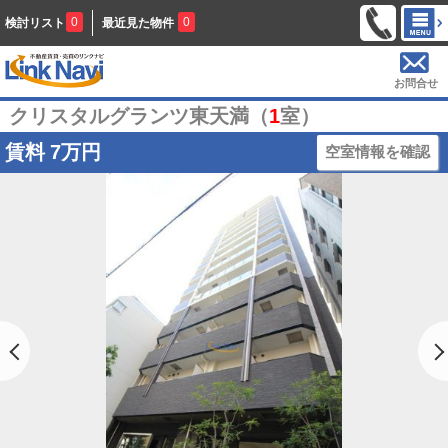
0
0
検討リスト
最近見た物件
お問合せ
クリスタルグランツ東天満（
1
室）
賃料
7万円
空室情報を確認