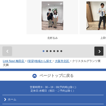
北村るみ
上田
前
Link Navi 梅田店
>
(賃貸)地域から探す
>
大阪市北区
>
クリスタルグランツ東
天満
ページトップに戻る
営業時間:9：30～19：00(予約時は除く)
定休日:水曜日（祝日・ご予約は除く）
ホーム