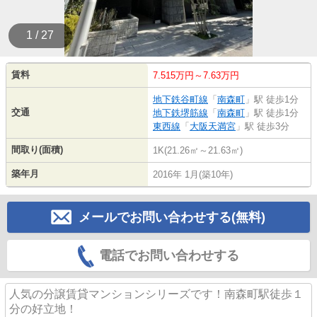
1 / 27
賃料
7.515万円～7.63万円
地下鉄谷町線
「
南森町
」駅 徒歩1分
交通
地下鉄堺筋線
「
南森町
」駅 徒歩1分
東西線
「
大阪天満宮
」駅 徒歩3分
間取り(面積)
1K(21.26㎡～21.63㎡)
築年月
2016年 1月(築10年)
メールでお問い合わせする(無料)
電話でお問い合わせする
人気の分譲賃貸マンションシリーズです！南森町駅徒歩１
分の好立地！