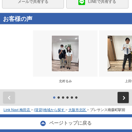
メールで共有する
LINEで共有する
お客様の声
北村るみ
上田
前
Link Navi 梅田店
>
(賃貸)地域から探す
>
大阪市北区
>
プレサンス南森町駅前
ページトップに戻る