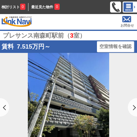
0
0
検討リスト
最近見た物件
お問合せ
プレサンス南森町駅前（
3
室）
賃料
7.515
万円～
空室情報を確認