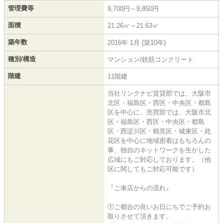
管理費等
9,700円～9,850円
面積
21.26㎡～21.63㎡
築年数
2016年 1月 (築10年)
種別/構造
マンション/鉄筋コンクリート
階建
11階建
当社リンクナビ賃貸部では、大阪市
北区・福島区・西区・中央区・都島
区を中心に、売買部では、大阪市北
区・福島区・西区・中央区・都島
区・西淀川区・鶴見区・城東区・此
花区を中心に地域密着はもちろんの
事、独自のネットワークを生かした
広域にもご対応しております。（他
区に関してもご対応可能です）
『ご来店からの流れ』
①ご都合の良いお日にちでご予約お
取りさせて頂きます。