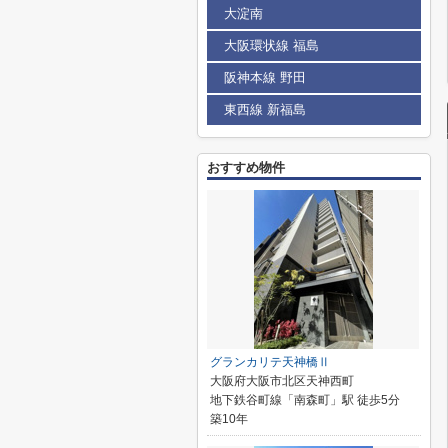
大淀南
大阪環状線 福島
阪神本線 野田
東西線 新福島
おすすめ物件
グランカリテ天神橋Ⅱ
大阪府大阪市北区天神西町
地下鉄谷町線「南森町」駅 徒歩5分
築10年