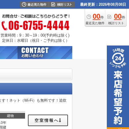
最終更新：2026年08月08日
00
00
件
件
最近見た物件
検討リスト
営業時間：9：30～19：00(予約時は除く)
定休日：水曜日（祝日・ご予約は除く）
！ネット（Wi‐Fi）も無料です！追炊
建物
空室情報へ
10年
1階建