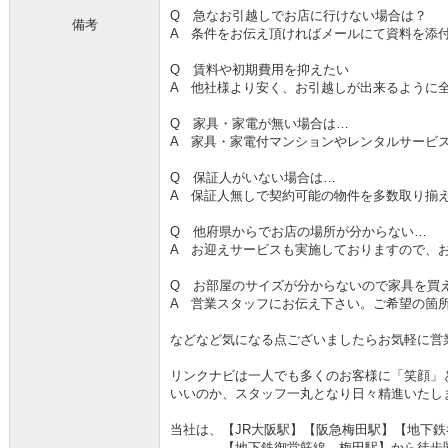
Q 急なお引越しでお店に行けない場合は？
備考
A 条件をお伝え頂ければメールにて資料を添
Q 賃料や初期費用を抑えたい
A 他社様より安く、お引越しが出来るように
Q 家具・家電が無い場合は…
A 家具・家電付マンションやレンタルサービ
Q 保証人がいない場合は…
A 保証人無しで契約可能の物件を多数取り揃
Q 他府県からでお店の場所が分からない…
A お迎えサービスも実施しておりますので、
Q お部屋のサイズが分からないので家具を買
A 営業スタッフにお伝え下さい。ご希望の箇
などなど気になる点ございましたらお気軽に営
リンクナビは一人でも多くのお客様に「笑顔」
いいのか、スタッフ一丸となり日々精進いたし
当社は、【JR大阪駅】【阪急梅田駅】【地下
【地下鉄御堂筋線 梅田駅】から徒歩圏