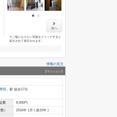
次へ
※ご覧になりたい写真をクリックすると
拡大されて表示されます。
情報の見方
【マンション】
野田
」駅 徒歩17分
益費
9,000円
年数）
2016年 1月 ( 築10年 )