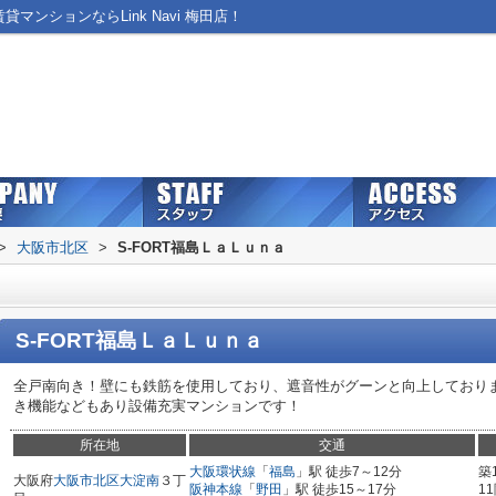
マンションならLink Navi 梅田店！
>
大阪市北区
>
S-FORT福島ＬａＬｕｎａ
S-FORT福島ＬａＬｕｎａ
全戸南向き！壁にも鉄筋を使用しており、遮音性がグーンと向上しております
き機能などもあり設備充実マンションです！
所在地
交通
大阪環状線
「
福島
」駅 徒歩7～12分
築
大阪府
大阪市北区
大淀南
３丁
阪神本線
「
野田
」駅 徒歩15～17分
1