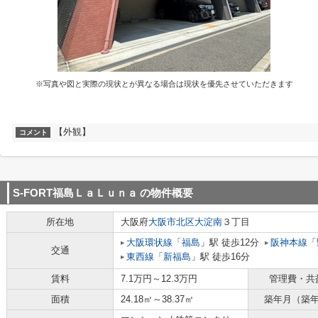
※写真や図と実際の現状とが異なる場合は現状を優先させていただきます
【外観】
コメント
S-FORT福島ＬａＬｕｎａ
の物件概要
所在地
大阪府
大阪市北区
大淀南
３丁目
大阪環状線
「
福島
」駅 徒歩12分
阪神本線
「
交通
東西線
「
新福島
」駅 徒歩16分
賃料
7.1万円～12.3万円
管理費・共
面積
24.18㎡～38.37㎡
築年月（築