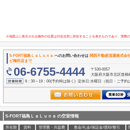
※地図上に表示される物件の位置は付近住所に所在することを表すものであり、実際
S-FORT福島ＬａＬｕｎａ
へのお問い合わせは
関西不動産流
ビ梅田店まで
06-6755-4444
〒530-0057
大阪府大阪市北区曾根崎２
9：30～19：00(予約時は除く) 定休日:水曜日（祝日・ご予
S-FORT福島ＬａＬｕｎａ
の空室情報
所在階
賃料
管理費・共益費
敷金/礼金/保証金/償却/敷引