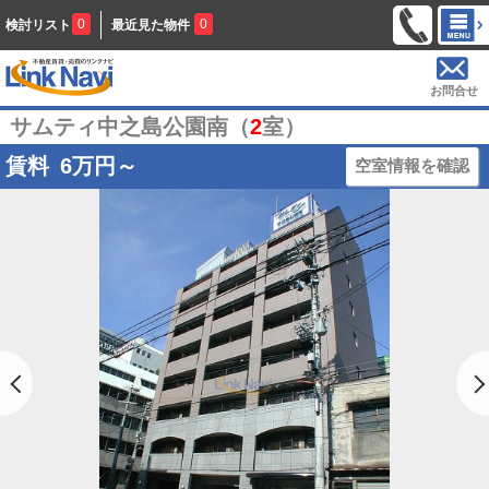
0
0
検討リスト
最近見た物件
お問合せ
サムティ中之島公園南（
2
室）
賃料
6
万円～
空室情報を確認