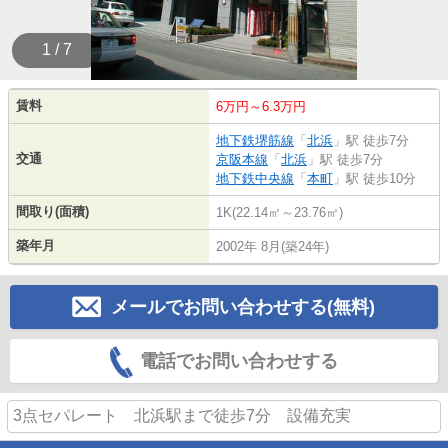
1 / 7
賃料
6万円～6.3万円
地下鉄堺筋線
「
北浜
」駅 徒歩7分
交通
京阪本線
「
北浜
」駅 徒歩7分
地下鉄中央線
「
本町
」駅 徒歩10分
間取り(面積)
1K(22.14㎡～23.76㎡)
築年月
2002年 8月(築24年)
メールでお問い合わせする(無料)
電話でお問い合わせする
3点セパレート 北浜駅まで徒歩7分 設備充実