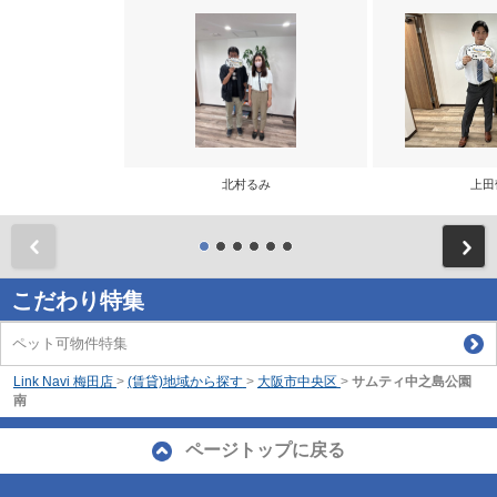
北村るみ
上田
前
こだわり特集
ペット可物件特集
Link Navi 梅田店
>
(賃貸)地域から探す
>
大阪市中央区
>
サムティ中之島公園
南
ページトップに戻る