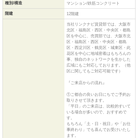
種別/構造
マンション/鉄筋コンクリート
階建
12階建
当社リンクナビ賃貸部では、大阪市
北区・福島区・西区・中央区・都島
区を中心に、売買部では、大阪市北
区・福島区・西区・中央区・都島
区・西淀川区・鶴見区・城東区・此
花区を中心に地域密着はもちろんの
事、独自のネットワークを生かした
広域にもご対応しております。（他
区に関してもご対応可能です）
『ご来店からの流れ』
①ご都合の良いお日にちでご予約お
取りさせて頂きます。
「平日」のご来店は、比較的すいて
いる場合が多いので、おすすめで
す。
もちろん「土・日・祝日」や「お仕
事終わり」でも喜んでお受けいたし
ます。