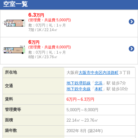
空室一覧
6.3
万
円
(管理費・共益費 5,000円)
敷：0万円｜礼：1ヶ月
7階 / 1K / 22.14㎡
6
万
円
(管理費・共益費 8,000円)
敷：0万円｜礼：1ヶ月
8階 / 1K / 23.76㎡
所在地
大阪府
大阪市中央区
内淡路町
３丁目
地下鉄堺筋線
「
北浜
」駅 徒歩7分
交通
地下鉄中央線
「
本町
」駅 徒歩10分
賃料
6万円～6.3万円
管理費等
5,000円～8,000円
面積
22.14㎡～23.76㎡
築年数
2002年 8月 (築24年)