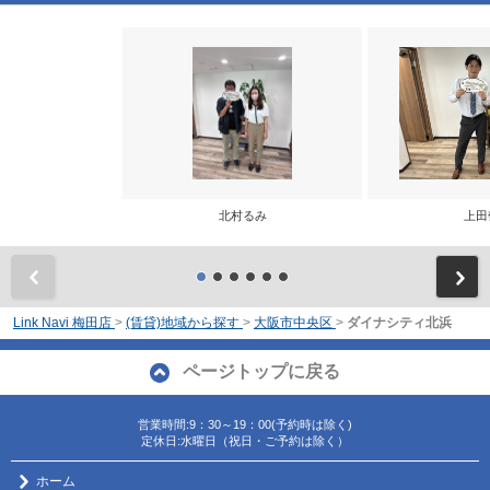
北村るみ
上田
前
Link Navi 梅田店
>
(賃貸)地域から探す
>
大阪市中央区
>
ダイナシティ北浜
ページトップに戻る
営業時間:9：30～19：00(予約時は除く)
定休日:水曜日（祝日・ご予約は除く）
ホーム