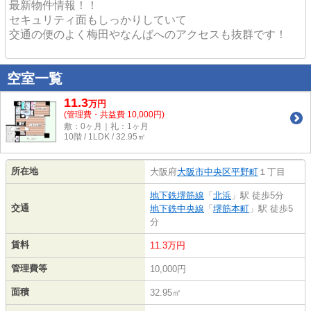
最新物件情報！！
セキュリティ面もしっかりしていて
交通の便のよく梅田やなんばへのアクセスも抜群です！
空室一覧
11.3
万
円
(管理費・共益費 10,000円)
敷：0ヶ月｜礼：1ヶ月
10階 / 1LDK / 32.95㎡
所在地
大阪府
大阪市中央区
平野町
１丁目
地下鉄堺筋線
「
北浜
」駅 徒歩5分
交通
地下鉄中央線
「
堺筋本町
」駅 徒歩5
分
賃料
11.3万円
管理費等
10,000円
面積
32.95㎡