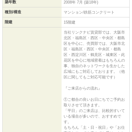
築年数
2008年 7月 (築18年)
種別/構造
マンション/鉄筋コンクリート
階建
15階建
当社リンクナビ賃貸部では、大阪市
北区・福島区・西区・中央区・都島
区を中心に、売買部では、大阪市北
区・福島区・西区・中央区・都島
区・西淀川区・鶴見区・城東区・此
花区を中心に地域密着はもちろんの
事、独自のネットワークを生かした
広域にもご対応しております。（他
区に関してもご対応可能です）
『ご来店からの流れ』
①ご都合の良いお日にちでご予約お
取りさせて頂きます。
「平日」のご来店は、比較的すいて
いる場合が多いので、おすすめで
す。
もちろん「土・日・祝日」や「お仕