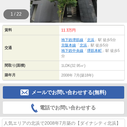
1 / 22
賃料
11.3万円
地下鉄堺筋線
「
北浜
」駅 徒歩5分
京阪本線
「
北浜
」駅 徒歩5分
交通
地下鉄中央線
「
堺筋本町
」駅 徒歩5
分
間取り(面積)
1LDK(32.95㎡)
築年月
2008年 7月(築18年)
メールでお問い合わせする(無料)
電話でお問い合わせする
人気エリアの北浜で2008年7月築の【ダイナシティ北浜】