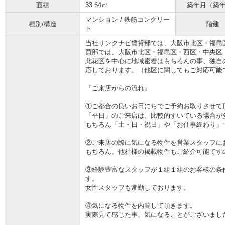
面積
33.64㎡
築年月（築
マンション / 鉄筋コンクリー
種別/構造
階建
ト
当社リンクナビ賃貸部では、大阪市北区・福島
買部では、大阪市北区・福島区・西区・中央区
此花区を中心に地域密着はもちろんの事、独自
応しております。（他区に関してもご対応可能
『ご来店からの流れ』
①ご都合の良いお日にちでご予約お取りさせて
「平日」のご来店は、比較的すいている場合が
もちろん「土・日・祝日」や「お仕事終わり」
②ご来店の際に気になる物件を営業スタッフに
もちろん、他社様の掲載物件もご紹介可能です
③経験豊富なスタッフが１組１組のお客様の条
す。
女性スタッフも常勤しております。
④気になる物件を内覧して頂きます。
実際見て感じた事、気になることがございまし