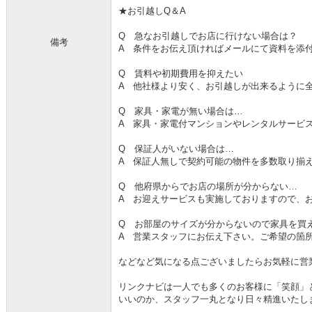
★お引越しQ＆A
Q 急なお引越しでお店に行けない場合は？
備考
A 条件をお伝え頂ければメールにて資料を添
Q 賃料や初期費用を抑えたい
A 他社様より安く、お引越しが出来るように
Q 家具・家電が無い場合は…
A 家具・家電付マンションやレンタルサービ
Q 保証人がいない場合は…
A 保証人無しで契約可能の物件を多数取り揃
Q 他府県からでお店の場所が分からない…
A お迎えサービスも実施しておりますので、
Q お部屋のサイズが分からないので家具を買
A 営業スタッフにお伝え下さい。ご希望の箇
などなど気になる点ございましたらお気軽に営
リンクナビは一人でも多くのお客様に「笑顔」
いいのか、スタッフ一丸となり日々精進いたし