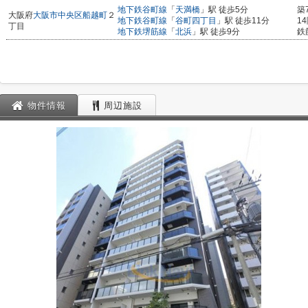
地下鉄谷町線
「
天満橋
」駅 徒歩5分
築
大阪府
大阪市中央区
船越町
２
地下鉄谷町線
「
谷町四丁目
」駅 徒歩11分
1
丁目
地下鉄堺筋線
「
北浜
」駅 徒歩9分
鉄
物件情報
周辺施設