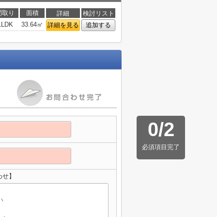
間取り
面積
詳細
検討リスト
1LDK
33.64㎡
詳細を見る
追加する
0
/
2
必須項目完了
わせ】