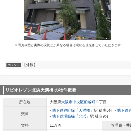
※写真や図と実際の現状とが異なる場合は現状を優先させていただきます
【外観】
コメント
リビオレゾン北浜天満橋
の物件概要
所在地
大阪府
大阪市中央区
船越町
２丁目
地下鉄谷町線
「
天満橋
」駅 徒歩5分
地下鉄
交通
地下鉄堺筋線
「
北浜
」駅 徒歩9分
賃料
11万円
管理費・共