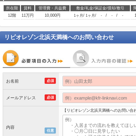
所在階
賃料
管理費・共益費
敷金/礼金/保証金/償却/敷引
12階
11万円
10,000円
/
/
/
/
1ヶ月
1ヶ月
-
-
-
リビオレゾン北浜天満橋
へのお問い合わせ
お名前
必須
メールアドレス
必須
【リビオレゾン北浜天満橋へのお問い合
内容
任意